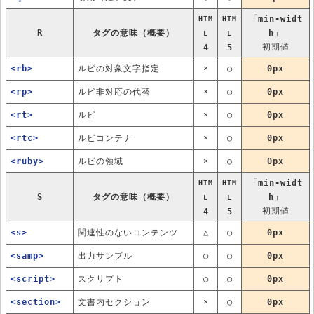
「min-widt
HTM
HTM
R
タグの意味（概要）
h」
L
L
初期値
4
5
<rb>
ルビの対象文字指定
×
○
0px
<rp>
ルビ非対応の代替
×
○
0px
<rt>
ルビ
×
○
0px
<rtc>
ルビコンテナ
×
○
0px
<ruby>
ルビの領域
×
○
0px
「min-widt
HTM
HTM
S
タグの意味（概要）
h」
L
L
初期値
4
5
<s>
関連性のないコンテンツ
△
○
0px
<samp>
出力サンプル
○
○
0px
<script>
スクリプト
○
○
0px
<section>
文書内セクション
×
○
0px