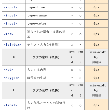
<input>
type=time
×
○
0px
<input>
type=range
×
○
0px
<input>
type=color
×
○
0px
追加された部分・文書の追
<ins>
○
○
0px
加
<isindex>
テキスト入力(検索用）
△
×
0px
「min-widt
HTM
HTM
K
タグの意味（概要）
h」
L
L
初期値
4
5
<kbd>
入力する内容
○
○
0px
<keygen>
暗号鍵の生成
×
○
0px
「min-widt
HTM
HTM
L
タグの意味（概要）
h」
L
L
初期値
4
5
入力部品とラベルの関連付
<label>
○
○
0px
け