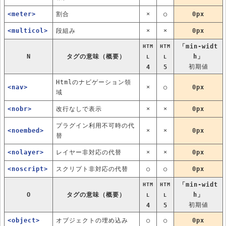
<meter>
割合
×
○
0px
<multicol>
段組み
×
×
0px
「min-widt
HTM
HTM
N
タグの意味（概要）
h」
L
L
初期値
4
5
Htmlのナビゲーション領
<nav>
×
○
0px
域
<nobr>
改行なしで表示
×
×
0px
プラグイン利用不可時の代
<noembed>
×
×
0px
替
<nolayer>
レイヤー非対応の代替
×
×
0px
<noscript>
スクリプト非対応の代替
○
○
0px
「min-widt
HTM
HTM
O
タグの意味（概要）
h」
L
L
初期値
4
5
<object>
オブジェクトの埋め込み
○
○
0px