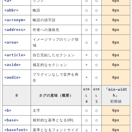
<a>
リンク
○
○
0px
<abbr>
略語
○
○
0px
<acronym>
略語の頭字語
○
×
0px
<address>
作者への連絡先
○
○
0px
イメージマップのリンク領
<area>
○
○
0px
域
<article>
自己完結したセクション
×
○
0px
<aside>
補足的なセクション
×
○
0px
プラグインなしで音声を再
<audio>
×
○
0px
生
「min-widt
HTM
HTM
B
タグの意味（概要）
h」
L
L
初期値
4
5
<b>
太字
○
○
0px
<base>
相対的な基準となるURL
○
○
0px
<basefont>
基準となるフォントサイズ
△
×
0px