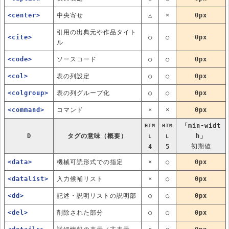
<center>
中央寄せ
△
×
0px
引用の出典元や作品タイト
<cite>
○
○
0px
ル
<code>
ソースコード
○
○
0px
<col>
表の列設定
○
○
0px
<colgroup>
表の列グループ化
○
○
0px
<command>
コマンド
×
×
0px
「min-widt
HTM
HTM
D
タグの意味（概要）
h」
L
L
初期値
4
5
<data>
機械可読形式での指定
×
○
0px
<datalist>
入力候補リスト
×
○
0px
<dd>
記述・説明リストの説明部
○
○
0px
<del>
削除された部分
○
○
0px