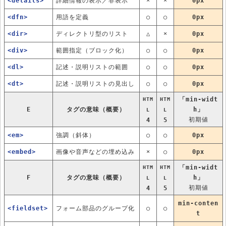
<details>
詳細情報の表示／非表示
×
×
0px
<dfn>
用語を定義
○
○
0px
<dir>
ディレクトリ型のリスト
△
×
0px
<div>
範囲指定（ブロック化）
○
○
0px
<dl>
記述・説明リストの範囲
○
○
0px
<dt>
記述・説明リストの見出し
○
○
0px
「min-widt
HTM
HTM
E
タグの意味（概要）
h」
L
L
初期値
4
5
<em>
強調（斜体）
○
○
0px
<embed>
画像や音声などの埋め込み
×
○
0px
「min-widt
HTM
HTM
F
タグの意味（概要）
h」
L
L
初期値
4
5
min-conten
<fieldset>
フォーム部品のグループ化
○
○
t