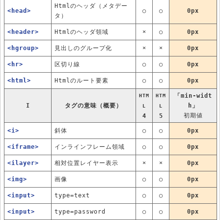
Htmlのヘッダ（メタデー
<head>
○
○
0px
タ）
<header>
Htmlのヘッダ領域
×
○
0px
<hgroup>
見出しのグループ化
×
×
0px
<hr>
区切り線
○
○
0px
<html>
Htmlのルート要素
○
○
0px
「min-widt
HTM
HTM
I
タグの意味（概要）
h」
L
L
初期値
4
5
<i>
斜体
○
○
0px
<iframe>
インラインフレーム領域
○
○
0px
<ilayer>
相対位置レイヤー表示
×
×
0px
<img>
画像
○
○
0px
<input>
type=text
○
○
0px
<input>
type=password
○
○
0px