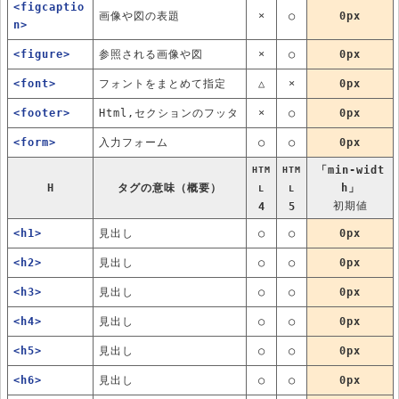
<figcaptio
画像や図の表題
×
○
0px
n>
<figure>
参照される画像や図
×
○
0px
<font>
フォントをまとめて指定
△
×
0px
<footer>
Html,セクションのフッタ
×
○
0px
<form>
入力フォーム
○
○
0px
「min-widt
HTM
HTM
H
タグの意味（概要）
h」
L
L
初期値
4
5
<h1>
見出し
○
○
0px
<h2>
見出し
○
○
0px
<h3>
見出し
○
○
0px
<h4>
見出し
○
○
0px
<h5>
見出し
○
○
0px
<h6>
見出し
○
○
0px