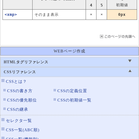
初期値
4
5
<xmp>
そのまま表示
×
×
0px
WEBページ作成
HTMLタグリファレンス
CSSリファレンス
CSSとは？
CSSの書き方
CSSの定義位置
CSSの優先順位
CSSの初期値一覧
CSSの継承
セレクタ一覧
CSS一覧(ABC順)