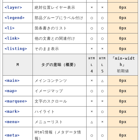
<layer>
絶対位置レイヤー表示
×
×
0px
<legend>
部品グループにラベル付け
○
○
0px
<li>
箇条書きのリスト
○
○
0px
<link>
他の文書との関連付け
○
○
0px
<listing>
そのまま表示
×
×
0px
「min-widt
HTM
HTM
M
タグの意味（概要）
h」
L
L
初期値
4
5
<main>
メインコンテンツ
×
△
0px
<map>
イメージマップ
○
○
0px
<marquee>
文字のスクロール
×
×
0px
<mark>
ハイライト
×
○
0px
<menu>
メニューリスト
△
×
0px
Html情報（メタデータ情
<meta>
○
○
0px
報）