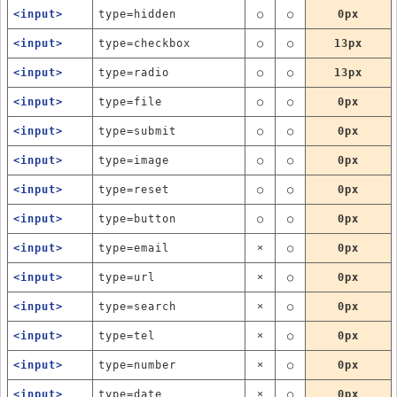
<input>
type=hidden
○
○
0px
<input>
type=checkbox
○
○
13px
<input>
type=radio
○
○
13px
<input>
type=file
○
○
0px
<input>
type=submit
○
○
0px
<input>
type=image
○
○
0px
<input>
type=reset
○
○
0px
<input>
type=button
○
○
0px
<input>
type=email
×
○
0px
<input>
type=url
×
○
0px
<input>
type=search
×
○
0px
<input>
type=tel
×
○
0px
<input>
type=number
×
○
0px
<input>
type=date
×
○
0px