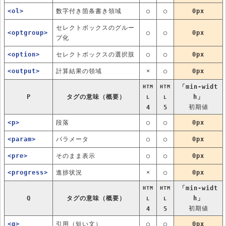
<ol>
数字付き箇条書き領域
○
○
0px
セレクトボックスのグルー
<optgroup>
○
○
0px
プ化
<option>
セレクトボックスの選択肢
○
○
0px
<output>
計算結果の領域
×
○
0px
「min-widt
HTM
HTM
P
タグの意味（概要）
h」
L
L
初期値
4
5
<p>
段落
○
○
0px
<param>
パラメータ
○
○
0px
<pre>
そのまま表示
○
○
0px
<progress>
進捗状況
×
○
0px
「min-widt
HTM
HTM
Q
タグの意味（概要）
h」
L
L
初期値
4
5
<q>
引用（短い文）
○
○
0px