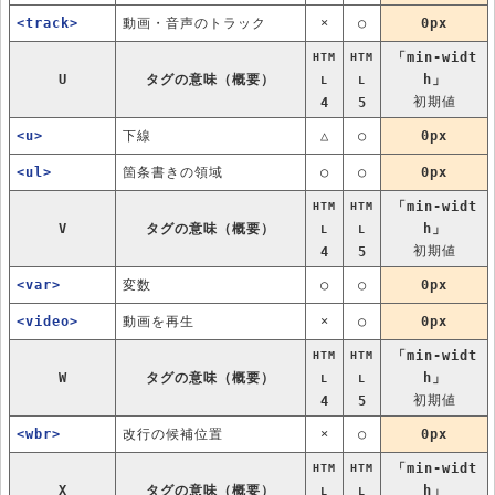
<track>
動画・音声のトラック
×
○
0px
「min-widt
HTM
HTM
U
タグの意味（概要）
h」
L
L
初期値
4
5
<u>
下線
△
○
0px
<ul>
箇条書きの領域
○
○
0px
「min-widt
HTM
HTM
V
タグの意味（概要）
h」
L
L
初期値
4
5
<var>
変数
○
○
0px
<video>
動画を再生
×
○
0px
「min-widt
HTM
HTM
W
タグの意味（概要）
h」
L
L
初期値
4
5
<wbr>
改行の候補位置
×
○
0px
「min-widt
HTM
HTM
X
タグの意味（概要）
h」
L
L