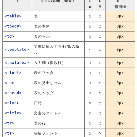
T
タグの意味（概要）
h」
L
L
初期値
4
5
<table>
表
○
○
0px
<tbody>
表の本体
○
○
0px
<td>
表のセル
○
○
0px
文書に挿入するHTMLの断
<template>
×
○
0px
片
<textarea>
入力欄（複数行）
○
○
0px
<tfoot>
表のフッタ
○
○
0px
<th>
表の見出しセル
○
○
0px
<thead>
表のヘッダ
○
○
0px
<time>
日時
×
○
0px
<title>
文書のタイトル
○
○
0px
<tr>
表の行
○
○
0px
<tt>
等幅フォント
○
×
0px