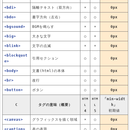
<bdi>
隔離テキスト（双方向）
×
○
0px
<bdo>
書字方向（左右）
○
○
0px
<bgsound>
BGMを鳴らす
×
×
0px
<big>
大きな文字
○
×
0px
<blink>
文字の点滅
×
×
0px
<blockquot
引用セクション
○
○
0px
e>
<body>
文書(html)の本体
○
○
0px
<br>
改行
○
○
0px
<button>
ボタン
○
○
0px
「min-widt
HTM
HTM
C
タグの意味（概要）
h」
L
L
初期値
4
5
<canvas>
グラフィックスを描く領域
×
○
0px
<caption>
表の表題
○
○
0px