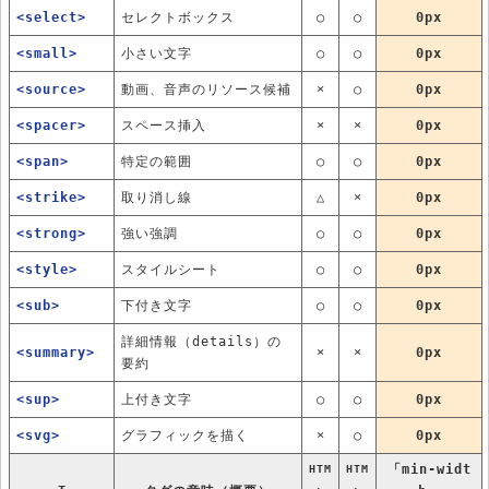
<select>
セレクトボックス
○
○
0px
<small>
小さい文字
○
○
0px
<source>
動画、音声のリソース候補
×
○
0px
<spacer>
スペース挿入
×
×
0px
<span>
特定の範囲
○
○
0px
<strike>
取り消し線
△
×
0px
<strong>
強い強調
○
○
0px
<style>
スタイルシート
○
○
0px
<sub>
下付き文字
○
○
0px
詳細情報（details）の
<summary>
×
×
0px
要約
<sup>
上付き文字
○
○
0px
<svg>
グラフィックを描く
×
○
0px
「min-widt
HTM
HTM