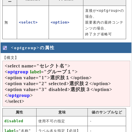
ー
直後が<optgroup>の
場合、
無
<select>
<option>
親要素内の最終コンテ
ンツの場合、
終了タグ省略可
<optgroup>の属性
【構文】
<select name="セレクト名">
<
optgroup
label
="グループ１">
<option value="1">選択肢１</option>
<option value="2" selected>選択肢２</option>
<option value="3" disabled>選択肢３</option>
<
/optgroup
>
</select>
属性
意味
値のサンプルなど
disabled
使用不可の指定
-
label
="名称"
ラベル名を指定【必須】
-