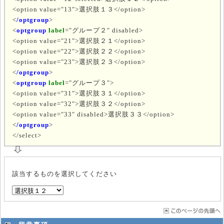
<option value="13">選択肢１３</option>
<
/optgroup
>
<
optgroup
label
="グループ２"
disabled
>
<option value="21">選択肢２１</option>
<option value="22">選択肢２２</option>
<option value="23">選択肢２３</option>
<
/optgroup
>
<
optgroup
label
="グループ３">
<option value="31">選択肢３１</option>
<option value="32">選択肢３２</option>
<option value="33" disabled>選択肢３３</option>
<
/optgroup
>
</select>
該当するものを選択してください