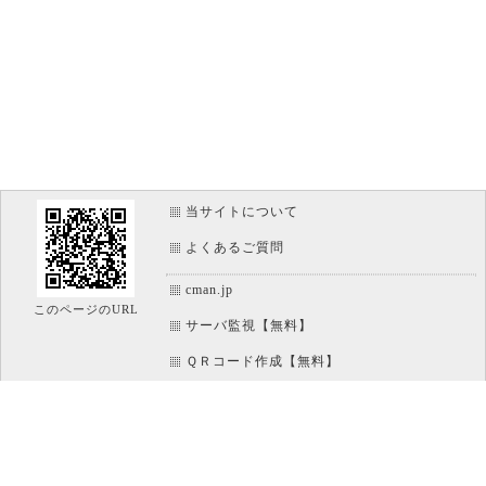
当サイトについて
よくあるご質問
cman.jp
このページのURL
サーバ監視【無料】
ＱＲコード作成【無料】
画像加工【無料】
htaccess作成【無料】
WEB便利ノート【無料】