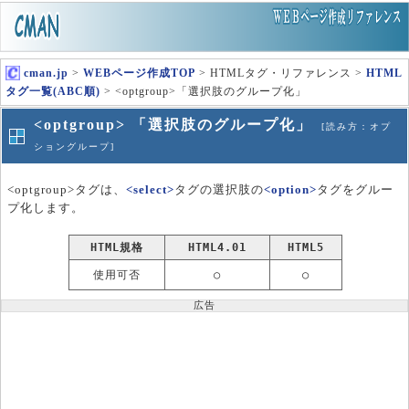
cman.jp
>
WEBページ作成TOP
> HTMLタグ・リファレンス >
HTML
タグ一覧(ABC順)
> <optgroup>「選択肢のグループ化」
<optgroup> 「選択肢のグループ化」
[読み方：オプ
ショングループ]
<optgroup>タグは、
<select>
タグの選択肢の
<option>
タグをグルー
プ化します。
HTML規格
HTML4.01
HTML5
使用可否
○
○
広告