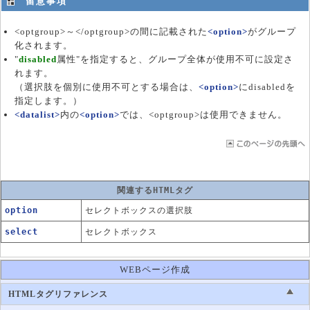
留意事項
<optgroup>～</optgroup>の間に記載された
<option>
がグループ
化されます。
"
disabled
属性"を指定すると、グループ全体が使用不可に設定さ
れます。
（選択肢を個別に使用不可とする場合は、
<option>
にdisabledを
指定します。）
<datalist>
内の
<option>
では、<optgroup>は使用できません。
関連するHTMLタグ
option
セレクトボックスの選択肢
select
セレクトボックス
WEBページ作成
HTMLタグリファレンス