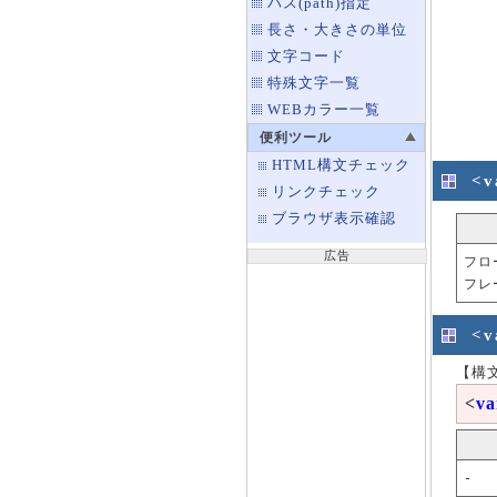
パス(path)指定
長さ・大きさの単位
文字コード
特殊文字一覧
WEBカラー一覧
便利ツール
HTML構文チェック
<
リンクチェック
ブラウザ表示確認
広告
フロ
フレ
<
【構
<
va
-