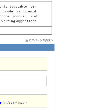
ontenteditable
dir
putmode
is
itemid
nonce
popover
slot
writingsuggestions
r>
n
</var>
</sup>