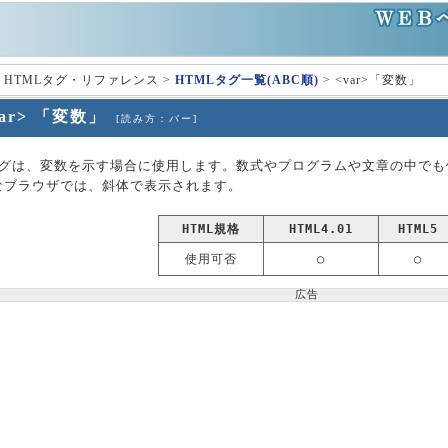
 HTMLタグ・リファレンス >
HTMLタグ一覧(ABC順)
> <var>「変数」
var> 「変数」
[読み方：バー]
r>タグは、変数を示す場合に使用します。数式やプログラムや文章の中で
なブラウザでは、斜体で表示されます。
HTML規格
HTML4.01
HTML5
使用可否
○
○
広告