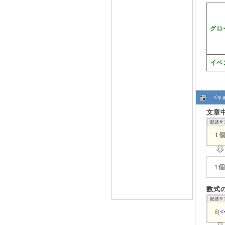
グロ
イベ
<
文章
1
1
数式
f(
<