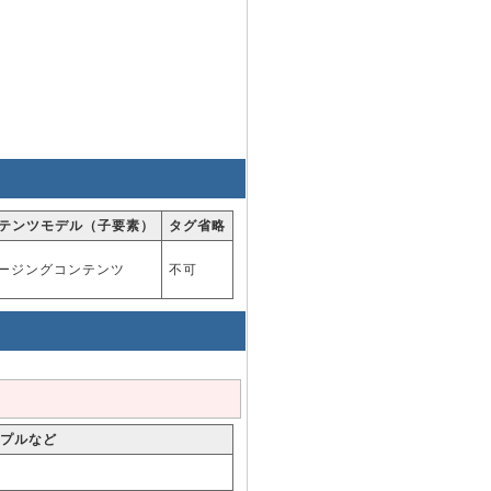
テンツモデル（子要素）
タグ省略
ージングコンテンツ
不可
プルなど