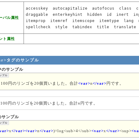
accesskey
autocapitalize
autofocus
class
c
draggable
enterkeyhint
hidden
id
inert
in
ーバル属性
itemprop
itemref
itemscope
itemtype
lang
spellcheck
style
tabindex
title
translate
ント属性
var>タグのサンプル
中のサンプル
個100円のリンゴを20個買いました。合計
<var>
n
</var>
円です。
個100円のリンゴを20個買いました。合計
n
円です。
のサンプル
var>
x
</var><var>
n
</var>
)=log<sub>4</sub>
<var>
x
</var>
<sup>
<va