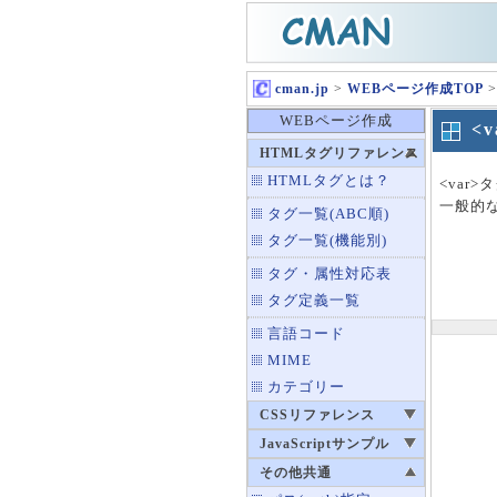
cman.jp
>
WEBページ作成TOP
>
WEBページ作成
<
HTMLタグリファレンス
HTMLタグとは？
<va
一般的
タグ一覧(ABC順)
タグ一覧(機能別)
タグ・属性対応表
タグ定義一覧
言語コード
MIME
カテゴリー
CSSリファレンス
JavaScriptサンプル
その他共通