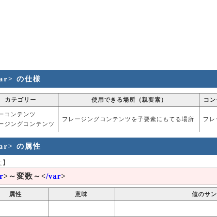
var> の仕様
カテゴリー
使用できる場所（親要素）
コン
ーコンテンツ
フレージングコンテンツを子要素にもてる場所
フレ
ージングコンテンツ
var> の属性
文】
r
>～変数～<
/var
>
属性
意味
値のサン
-
-