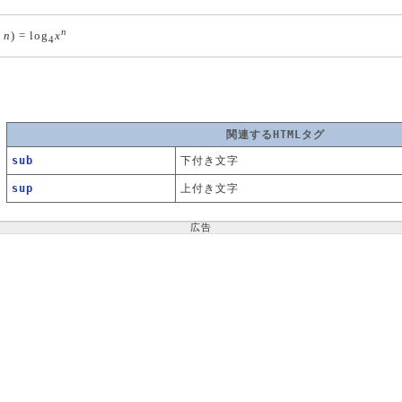
n
,
n
) = log
x
4
関連するHTMLタグ
sub
下付き文字
sup
上付き文字
広告