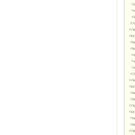
<o
<o
<o
</
</t
<tr
<
<t
<o
<o
<o
</
</t
<tr
<
<t
</t
<tr
<
<t
</t