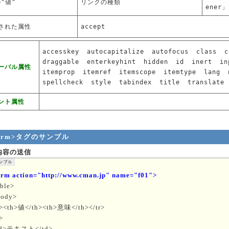
="値"
リンクの種類
ener」
された属性
accept
accesskey
autocapitalize
autofocus
class
c
draggable
enterkeyhint
hidden
id
inert
in
ーバル属性
itemprop
itemref
itemscope
itemtype
lang
spellcheck
style
tabindex
title
translate
ント属性
form>タグのサンプル
内容の送信
orm action="http://www.cman.jp" name="f01">
able>
body>
r><th>値</th><th>意味</th></tr>
>
d>テキスト</td>