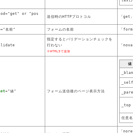
text
hod="get" or "pos
送信時のHTTPプロトコル
「get
e
="名前"
フォームの名前
「for
指定するとバリデーションチェックを
alidate
行わない
「nova
※HTML5で追加
値
_bla
_sel
get
="値"
フォーム送信後のページ表示方法
_par
_top
任意名
「nor