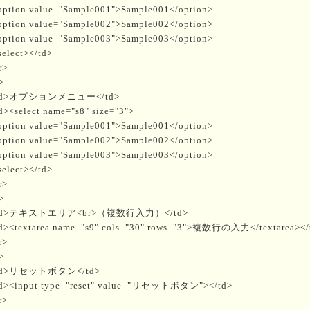
ption value="Sample001">Sample001</option>
ption value="Sample002">Sample002</option>
ption value="Sample003">Sample003</option>
select></td>
r>
>
td>オプションメニュー</td>
d><select name="s8" size="3">
ption value="Sample001">Sample001</option>
ption value="Sample002">Sample002</option>
ption value="Sample003">Sample003</option>
select></td>
r>
>
td>テキストエリア<br>（複数行入力）</td>
d><textarea name="s9" cols="30" rows="3">複数行の入力</textarea></
r>
>
td>リセットボタン</td>
d><input type="reset" value="リセットボタン"></td>
r>