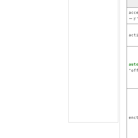
acc
ード
act
aut
"of
enc