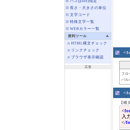
パス(path)指定
長さ・大きさの単位
文字コード
特殊文字一覧
WEBカラー一覧
便利ツール
HTML構文チェック
リンクチェック
<
ブラウザ表示確認
広告
フロ
パル
<
【構
<
fo
入
<
/f