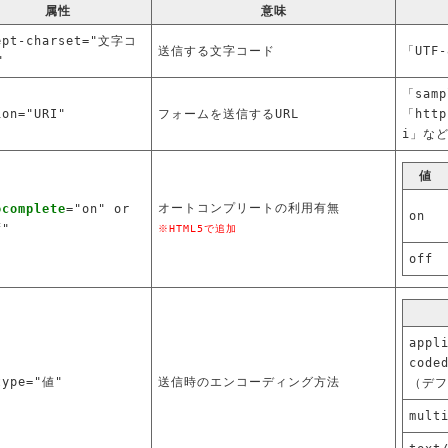
属性
意味
ept-charset="文字コ
送信する文字コード
「UTF
"
「samp
ion="URI"
フォームを送信するURL
「http
i」な
値
オートコンプリートの利用有無
ocomplete
="on" or
on
f"
※HTML5で追加
off
appl
code
type="値"
送信時のエンコーディング方法
（デフ
mult