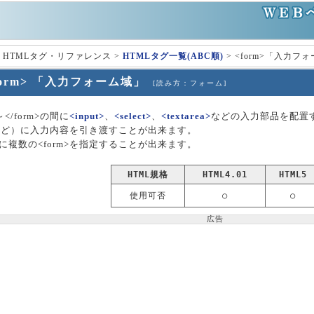
 HTMLタグ・リファレンス >
HTMLタグ一覧(ABC順)
> <form>「入力フ
form> 「入力フォーム域」
[読み方：フォーム]
>～</form>の間に
<input>
、
<select>
、
<textarea>
などの入力部品を配置
Iなど）に入力内容を引き渡すことが出来ます。
に複数の<form>を指定することが出来ます。
HTML規格
HTML4.01
HTML5
使用可否
○
○
広告