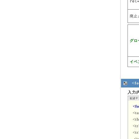
rel
廃止
グロ
イベ
<
入力
<f
<t
<t
<t
<tr
<t