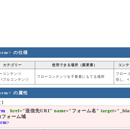
form> の仕様
カテゴリー
使用できる場所（親要素）
コンテ
ーコンテンツ
フロー
フローコンテンツを子要素にもてる場所
バブルコンテンツ
但し、<
form> の属性
文】
rm
href
="送信先URI"
name
="フォーム名"
target
="_bl
力フォーム域
orm
>