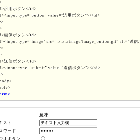
>
d>汎用ボタン</td>
d><input type="button" value="汎用ボタン"></td>
r>
>
d>画像ボタン</td>
d><input type="image" src="../../../image/image_button.gif" alt=
r>
>
d>送信ボタン</td>
d><input type="submit" value="送信ボタン"></td>
r>
tbody>
able>
form>
意味
キスト
スワード
ジオボタン