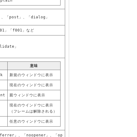
/plain
」、「post」、「dialog」
m01」「f001」など
lidate」
意味
nk
新規のウィンドウに表示
f
現在のウィンドウに表示
ent
親ウィンドウに表示
現在のウインドウに表示
（フレームは解除される）
任意のウィンドウに表示
eferrer」、「noopener」、「op