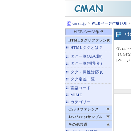
cman.jp
>
WEBページ作成TOP
>
WEBページ作成
<
HTMLタグリファレンス
HTMLタグとは？
<form
（CG
タグ一覧(ABC順)
1ページ
タグ一覧(機能別)
タグ・属性対応表
タグ定義一覧
言語コード
MIME
カテゴリー
CSSリファレンス
JavaScriptサンプル
その他共通