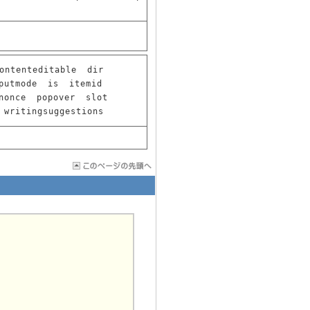
ontenteditable
dir
putmode
is
itemid
nonce
popover
slot
writingsuggestions