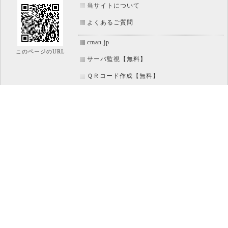
当サイトについて
よくあるご質問
cman.jp
このページのURL
サーバ監視【無料】
ＱＲコード作成【無料】
画像加工【無料】
htaccess作成【無料】
WEB便利ノート【無料】
IT比較実験【無料】
アイコン素材【無料】
文字/ボタンのイメージ画像作成【無料】
ホームページのパーツ作成【無料】
パソコン
運営 : CMAN 株式会社シーマン