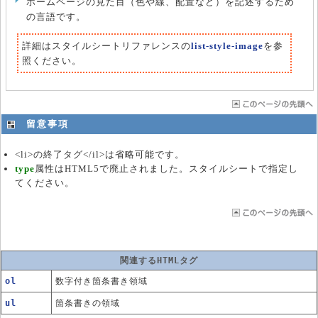
ホームページの見た目（色や線、配置など）を記述するため
の言語です。
詳細はスタイルシートリファレンスの
list-style-image
を参
照ください。
留意事項
<li>の終了タグ</il>は省略可能です。
type
属性はHTML5で廃止されました。スタイルシートで指定し
てください。
関連するHTMLタグ
ol
数字付き箇条書き領域
ul
箇条書きの領域