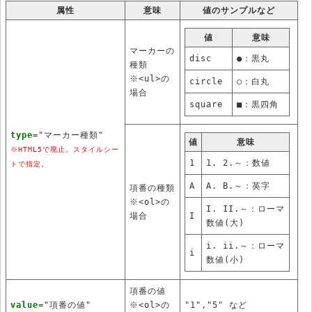
属性
意味
値のサンプルなど
値
意味
マーカーの
disc
●：黒丸
種類
※<ul>の
circle
○：白丸
場合
square
■：黒四角
type
="マーカー種類"
値
意味
※HTML5で廃止。スタイルシー
1
1. 2.～：数値
トで指定。
A
A. B.～：英字
項番の種類
※<ol>の
I. II.～：ローマ
場合
I
数値(大)
i. ii.～：ローマ
i
数値(小)
項番の値
value
="項番の値"
※<ol>の
"1","5" など