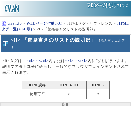
cman.jp
>
WEBページ作成TOP
> HTMLタグ・リファレンス >
HTML
タグ一覧(ABC順)
> <li>「箇条書きのリストの説明部」
<li> 「箇条書きのリストの説明部」
[読み方：エルア
イ]
<li>タグは、
<ul>～</ul>
内または
<ol>～</ol>
内に記述を行います。
説明文の説明部分に該当し、一般的なブラウザではインデントされて
表示されます。
HTML規格
HTML4.01
HTML5
使用可否
○
○
広告