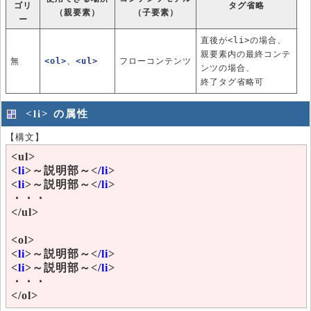
ゴリ
タグ省略
（親要素）
（子要素）
ー
直後が<li>の場合、
親要素内の最終コンテ
無
<ol>
、
<ul>
フローコンテンツ
ンツの場合、
終了タグ省略可
<li> の属性
【構文】
<ul>
<
li
>～説明部～<
/li
>
<
li
>～説明部～<
/li
>
・・・
</ul>
<ol>
<
li
>～説明部～<
/li
>
<
li
>～説明部～<
/li
>
・・・
</ol>