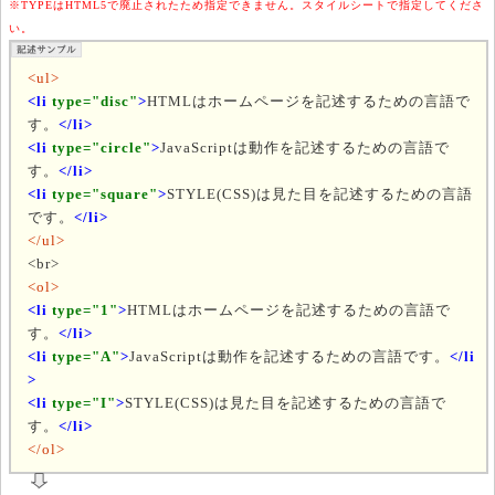
※TYPEはHTML5で廃止されたため指定できません。スタイルシートで指定してくださ
い。
<ul>
<li
type="disc"
>
HTMLはホームページを記述するための言語で
す。
</li>
<li
type="circle"
>
JavaScriptは動作を記述するための言語で
す。
</li>
<li
type="square"
>
STYLE(CSS)は見た目を記述するための言語
です。
</li>
</ul>
<br>
<ol>
<li
type="1"
>
HTMLはホームページを記述するための言語で
す。
</li>
<li
type="A"
>
JavaScriptは動作を記述するための言語です。
</li
>
<li
type="I"
>
STYLE(CSS)は見た目を記述するための言語で
す。
</li>
</ol>