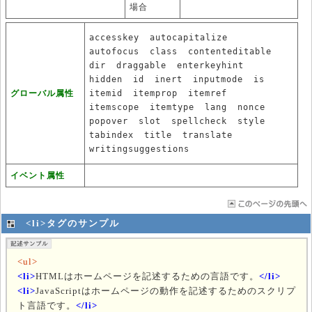
場合
accesskey
autocapitalize
autofocus
class
contenteditable
dir
draggable
enterkeyhint
hidden
id
inert
inputmode
is
グローバル属性
itemid
itemprop
itemref
itemscope
itemtype
lang
nonce
popover
slot
spellcheck
style
tabindex
title
translate
writingsuggestions
イベント属性
<li>タグのサンプル
<ul>
<li>
HTMLはホームページを記述するための言語です。
</li>
<li>
JavaScriptはホームページの動作を記述するためのスクリプ
ト言語です。
</li>