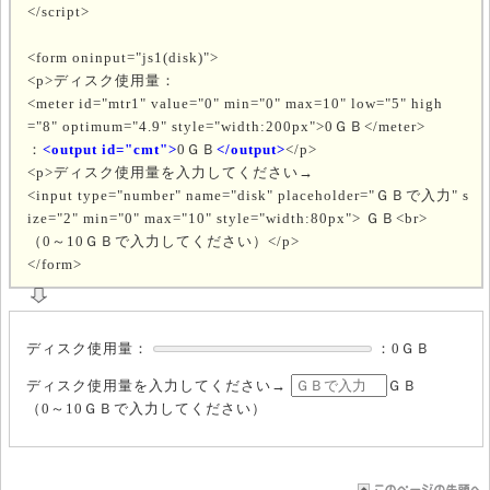
</script>
<form oninput="js1(disk)">
<p>ディスク使用量：
<meter id="mtr1" value="0" min="0" max=10" low="5" high
="8" optimum="4.9" style="width:200px">0ＧＢ</meter>
：
<output id="cmt">
0ＧＢ
</output>
</p>
<p>ディスク使用量を入力してください→
<input type="number" name="disk" placeholder="ＧＢで入力" s
ize="2" min="0" max="10" style="width:80px"> ＧＢ<br>
（0～10ＧＢで入力してください）</p>
</form>
ディスク使用量：
：
0ＧＢ
ディスク使用量を入力してください→
ＧＢ
（0～10ＧＢで入力してください）