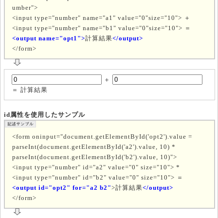
umber">
<input type="number" name="a1" value="0"size="10"> ＋
<input type="number" name="b1" value="0"size="10"> ＝
<output name="opt1">
計算結果
</output>
</form>
＋
＝
計算結果
id属性を使用したサンプル
<form oninput="document.getElementById('opt2').value =
parseInt(document.getElementById('a2').value, 10) *
parseInt(document.getElementById('b2').value, 10)">
<input type="number" id="a2" value="0" size="10"> *
<input type="number" id="b2" value="0" size="10"> ＝
<output id="opt2" for="a2 b2"
>計算結果
</output>
</form>