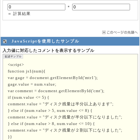
＊
＝
計算結果
JavaScriptを使用したサンプル
入力値に対応したコメントを表示するサンプル
<script>
function js1(num){
var gage = document.getElementById('mtr1');
gage.value = num.value;
var comment = document.getElementById('cmt');
if (num.value <= 5) {
comment.value = "ディスク残量は半分以上あります";
} else if (num.value > 5, num.value <= 8) {
comment.value = "ディスク残量が半分以下になりました";
} else if (num.value > 8, num.value <= 10) {
comment.value = "ディスク残量が２割以下になりました";
}}