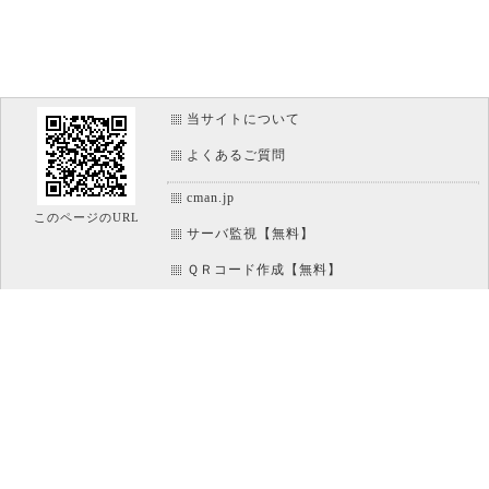
当サイトについて
よくあるご質問
cman.jp
このページのURL
サーバ監視【無料】
ＱＲコード作成【無料】
画像加工【無料】
htaccess作成【無料】
WEB便利ノート【無料】
IT比較実験【無料】
アイコン素材【無料】
文字/ボタンのイメージ画像作成【無料】