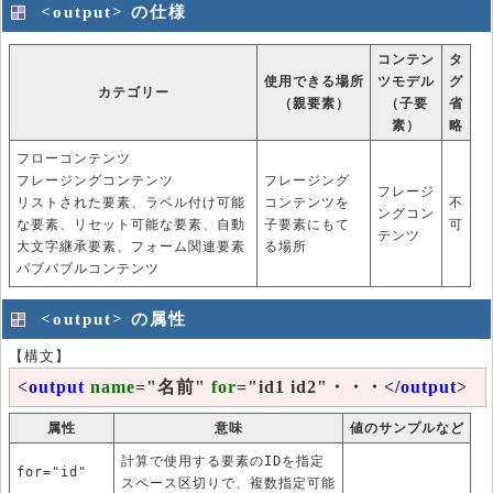
<output> の仕様
コンテン
タ
使用できる場所
ツモデル
グ
カテゴリー
（親要素）
（子要
省
素）
略
フローコンテンツ
フレージングコンテンツ
フレージング
フレージ
リストされた要素、ラベル付け可能
コンテンツを
不
ングコン
な要素、リセット可能な要素、自動
子要素にもて
可
テンツ
大文字継承要素、フォーム関連要素
る場所
パブバブルコンテンツ
<output> の属性
【構文】
<
output
name
="名前"
for
="id1 id2"・・・<
/output
>
属性
意味
値のサンプルなど
計算で使用する要素のIDを指定
for="id"
スペース区切りで、複数指定可能