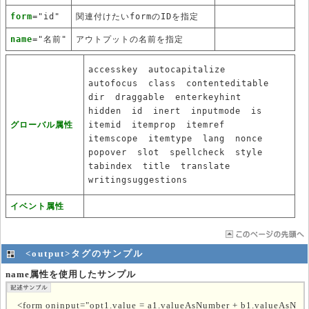
form
="id"
関連付けたいformのIDを指定
name
="名前"
アウトプットの名前を指定
accesskey
autocapitalize
autofocus
class
contenteditable
dir
draggable
enterkeyhint
hidden
id
inert
inputmode
is
グローバル属性
itemid
itemprop
itemref
itemscope
itemtype
lang
nonce
popover
slot
spellcheck
style
tabindex
title
translate
writingsuggestions
イベント属性
<output>タグのサンプル
name属性を使用したサンプル
<form oninput="opt1.value = a1.valueAsNumber + b1.valueAsN