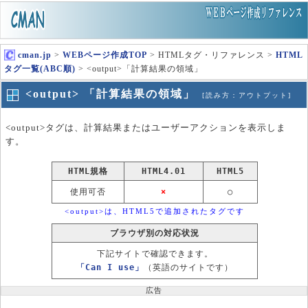
cman.jp
>
WEBページ作成TOP
> HTMLタグ・リファレンス >
HTML
タグ一覧(ABC順)
> <output>「計算結果の領域」
<output> 「計算結果の領域」
[読み方：アウトプット]
<output>タグは、計算結果またはユーザーアクションを表示しま
す。
HTML規格
HTML4.01
HTML5
使用可否
×
○
<output>は、HTML5で追加されたタグです
ブラウザ別の対応状況
下記サイトで確認できます。
「Can I use」
（英語のサイトです）
広告