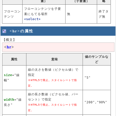
素）
（子要素）
略
フローコンテンツを子要
フローコン
終了タ
素にもてる場所
無
テンツ
グ無
<select>
<hr>の属性
【構文】
<
hr
>
値のサンプルな
属性
意味
ど
線の太さを数値（ピクセル値）で
指定
size
="線
"5"
幅"
※HTML5で廃止。スタイルシートで指
定。
線の長さ数値（ピクセル値、パー
セント）で指定
width
="線
"200","90%"
長さ"
※HTML5で廃止。スタイルシートで指
定。