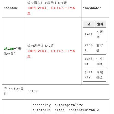
線を影なしで表示する指定
noshade
"noshade"
※HTML5で廃止。スタイルシートで指
定。
値
意味
左寄
left
せ
righ
右寄
線の表示する位置
align
="表
t
せ
※HTML5で廃止。スタイルシートで指
示位置"
定。
cent
中央
er
揃え
just
両端
ify
揃え
廃止された属
color
性
accesskey
autocapitalize
autofocus
class
contenteditable