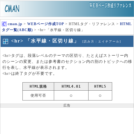
cman.jp
>
WEBページ作成TOP
> HTMLタグ・リファレンス >
HTML
タグ一覧(ABC順)
> <hr>「水平線・区切り線」
<hr> 「水平線・区切り線」
[読み方：エイチアール]
<hr>タグは、段落レベルのテーマの区切り、たとえばストーリー内
のシーンの変更、または参考書のセクション内の別のトピックへの移
行を表し、水平線が表示されます。
<hr>は終了タグが不要です。
HTML規格
HTML4.01
HTML5
使用可否
○
○
広告