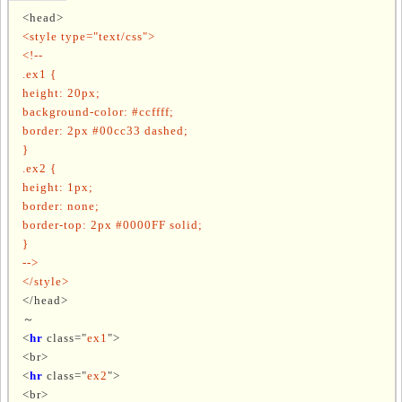
<head>
<style type="text/css">
<!--
.ex1 {
height: 20px;
background-color: #ccffff;
border: 2px #00cc33 dashed;
}
.ex2 {
height: 1px;
border: none;
border-top: 2px #0000FF solid;
}
-->
</style>
</head>
～
<
hr
class="
ex1
">
<br>
<
hr
class="
ex2
">
<br>