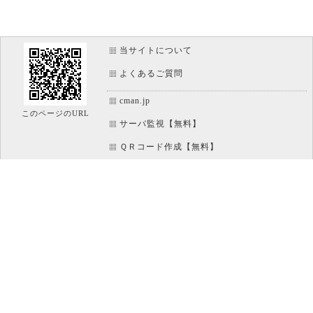
当サイトについて
よくあるご質問
cman.jp
このページのURL
サーバ監視【無料】
ＱＲコード作成【無料】
画像加工【無料】
htaccess作成【無料】
WEB便利ノート【無料】
IT比較実験【無料】
アイコン素材【無料】
文字/ボタンのイメージ画像作成【無料】
ホームページのパーツ作成【無料】