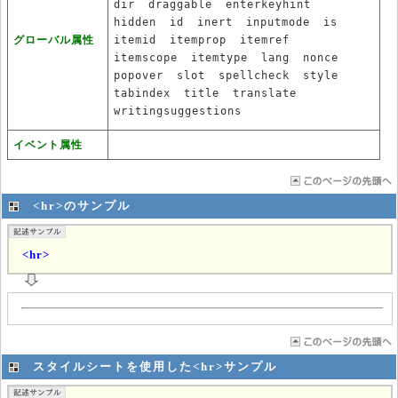
dir
draggable
enterkeyhint
hidden
id
inert
inputmode
is
グローバル属性
itemid
itemprop
itemref
itemscope
itemtype
lang
nonce
popover
slot
spellcheck
style
tabindex
title
translate
writingsuggestions
イベント属性
<hr>のサンプル
<hr>
スタイルシートを使用した<hr>サンプル