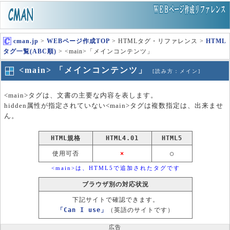
cman.jp
>
WEBページ作成TOP
> HTMLタグ・リファレンス >
HTML
タグ一覧(ABC順)
> <main>「メインコンテンツ」
<main> 「メインコンテンツ」
[読み方：メイン]
<main>タグは、文書の主要な内容を表します。
hidden属性が指定されていない<main>タグは複数指定は、出来ませ
ん。
HTML規格
HTML4.01
HTML5
使用可否
×
○
<main>は、HTML5で追加されたタグです
ブラウザ別の対応状況
下記サイトで確認できます。
「Can I use」
（英語のサイトです）
広告