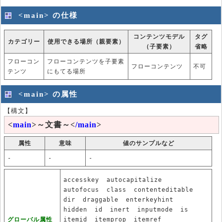
<main> の仕様
コンテンツモデル
タグ
カテゴリー
使用できる場所（親要素）
（子要素）
省略
フローコン
フローコンテンツを子要素
フローコンテンツ
不可
テンツ
にもてる場所
<main> の属性
【構文】
<
main
>～文書～<
/main
>
属性
意味
値のサンプルなど
-
-
-
accesskey
autocapitalize
autofocus
class
contenteditable
dir
draggable
enterkeyhint
hidden
id
inert
inputmode
is
グローバル属性
itemid
itemprop
itemref