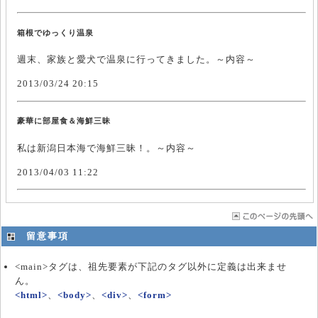
箱根でゆっくり温泉
週末、家族と愛犬で温泉に行ってきました。～内容～
2013/03/24 20:15
豪華に部屋食＆海鮮三昧
私は新潟日本海で海鮮三昧！。～内容～
2013/04/03 11:22
留意事項
<main>タグは、祖先要素が下記のタグ以外に定義は出来ませ
ん。
<html>
、
<body>
、
<div>
、
<form>