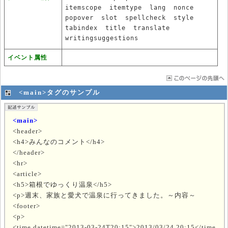
itemscope
itemtype
lang
nonce
popover
slot
spellcheck
style
tabindex
title
translate
writingsuggestions
イベント属性
<main>タグのサンプル
<main>
<header>
<h4>みんなのコメント</h4>
</header>
<hr>
<article>
<h5>箱根でゆっくり温泉</h5>
<p>週末、家族と愛犬で温泉に行ってきました。～内容～
<footer>
<p>
<time datetime="2013-03-24T20:15">2013/03/24 20:15</time