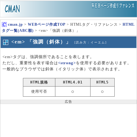
cman.jp
>
WEBページ作成TOP
> HTMLタグ・リファレンス >
HTML
タグ一覧(ABC順)
> <em>「強調（斜体）」
<em> 「強調（斜体）」
[読み方：イーエム]
<em>タグは、強調個所であることを表します。
ただし、重要性を表す場合は
<strong>
を使用する必要があります。
一般的なブラウザでは斜体（イタリック体）で表示されます。
HTML規格
HTML4.01
HTML5
使用可否
○
○
広告