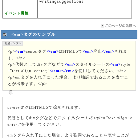
writingsuggestions
イベント属性
<em>タグのサンプル
<p>
<em>
centerタグ
</em>
はHTML5で
<em>
廃止
</em>
されま
す。</p>
<p>代替としてdivタグなどで
<em>
スタイルシートの
<em>
style
="text-align: center;"
</em></em>
を使用してください。</p>
<p>emタグを入れ子にした場合、より強調であることを表すこ
とが出来ます。</p>
centerタグ
はHTML5で
廃止
されます。
代替としてdivタグなどで
スタイルシートの
style="text-align: c
enter;"
を使用してください。
emタグを入れ子にした場合、より強調であることを表すことが