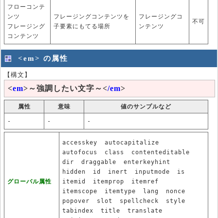
フローコンテ
ンツ
フレージングコンテンツを
フレージングコ
不可
フレージング
子要素にもてる場所
ンテンツ
コンテンツ
<em> の属性
【構文】
<
em
>～強調したい文字～<
/em
>
属性
意味
値のサンプルなど
-
-
-
accesskey
autocapitalize
autofocus
class
contenteditable
dir
draggable
enterkeyhint
hidden
id
inert
inputmode
is
グローバル属性
itemid
itemprop
itemref
itemscope
itemtype
lang
nonce
popover
slot
spellcheck
style
tabindex
title
translate