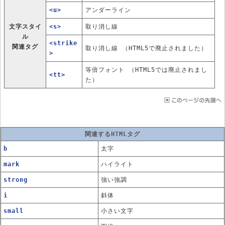
<u>
アンダーライン
文字スタイ
<s>
取り消し線
ル
<strike
関連タグ
取り消し線 （HTML5で廃止されました）
>
等倍フォント （HTML5では廃止されまし
<tt>
た）
関連するHTMLタグ
b
太字
mark
ハイライト
strong
強い強調
i
斜体
small
小さい文字