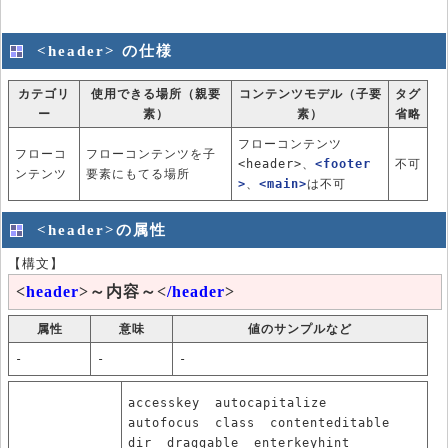
<header> の仕様
カテゴリ
使用できる場所（親要
コンテンツモデル（子要
タグ
ー
素）
素）
省略
フローコンテンツ
フローコ
フローコンテンツを子
<header>、
<footer
不可
ンテンツ
要素にもてる場所
>
、
<main>
は不可
<header>の属性
【構文】
<
header
>～内容～<
/header
>
属性
意味
値のサンプルなど
-
-
-
accesskey
autocapitalize
autofocus
class
contenteditable
dir
draggable
enterkeyhint