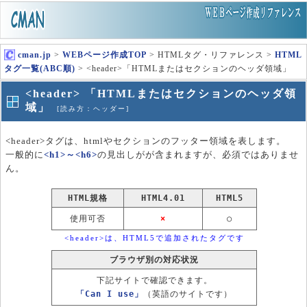
cman.jp
>
WEBページ作成TOP
> HTMLタグ・リファレンス >
HTML
タグ一覧(ABC順)
> <header>「HTMLまたはセクションのヘッダ領域」
<header> 「HTMLまたはセクションのヘッダ領
域」
[読み方：ヘッダー]
<header>タグは、htmlやセクションのフッター領域を表します。
一般的に
<h1>～<h6>
の見出しがが含まれますが、必須ではありませ
ん。
HTML規格
HTML4.01
HTML5
使用可否
×
○
<header>は、HTML5で追加されたタグです
ブラウザ別の対応状況
下記サイトで確認できます。
「Can I use」
（英語のサイトです）