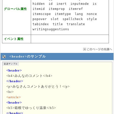
hidden
id
inert
inputmode
is
グローバル属性
itemid
itemprop
itemref
itemscope
itemtype
lang
nonce
popover
slot
spellcheck
style
tabindex
title
translate
writingsuggestions
イベント属性
<header>のサンプル
<header>
<h4>みんなのコメント</h4>
</header>
<p>みなさんコメントありがとう！</p>
<hr>
<article>
<header>
<h5>箱根でゆっくり温泉</h5>
</header>