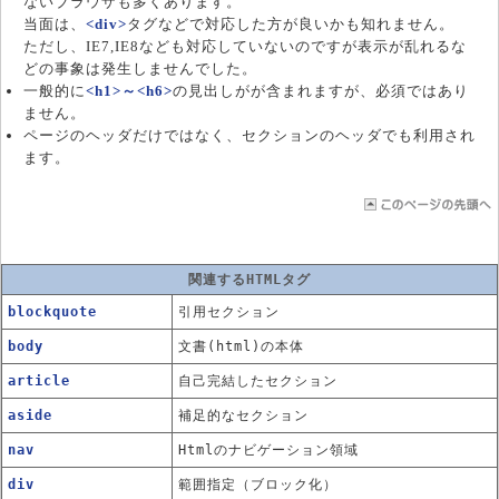
ないブラウザも多くあります。
当面は、
<div>
タグなどで対応した方が良いかも知れません。
ただし、IE7,IE8なども対応していないのですが表示が乱れるな
どの事象は発生しませんでした。
一般的に
<h1>～<h6>
の見出しがが含まれますが、必須ではあり
ません。
ページのヘッダだけではなく、セクションのヘッダでも利用され
ます。
関連するHTMLタグ
blockquote
引用セクション
body
文書(html)の本体
article
自己完結したセクション
aside
補足的なセクション
nav
Htmlのナビゲーション領域
div
範囲指定（ブロック化）