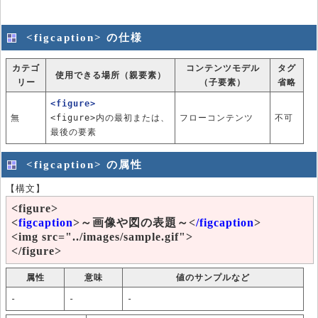
<figcaption> の仕様
カテゴ
コンテンツモデル
タグ
使用できる場所（親要素）
リー
（子要素）
省略
<figure>
無
<figure>内の最初または、
フローコンテンツ
不可
最後の要素
<figcaption> の属性
【構文】
<figure>
<
figcaption
>～画像や図の表題～<
/figcaption
>
<img src="../images/sample.gif">
</figure>
属性
意味
値のサンプルなど
-
-
-