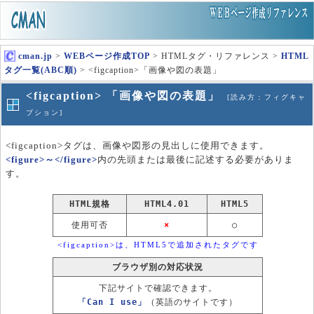
cman.jp
>
WEBページ作成TOP
> HTMLタグ・リファレンス >
HTML
タグ一覧(ABC順)
> <figcaption>「画像や図の表題」
<figcaption> 「画像や図の表題」
[読み方：フィグキャ
プション]
<figcaption>タグは、画像や図形の見出しに使用できます。
<figure>～</figure>
内の先頭または最後に記述する必要がありま
す。
HTML規格
HTML4.01
HTML5
使用可否
×
○
<figcaption>は、HTML5で追加されたタグです
ブラウザ別の対応状況
下記サイトで確認できます。
「Can I use」
（英語のサイトです）