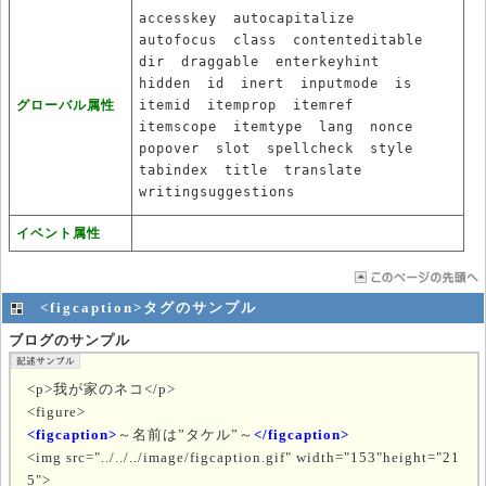
accesskey
autocapitalize
autofocus
class
contenteditable
dir
draggable
enterkeyhint
hidden
id
inert
inputmode
is
グローバル属性
itemid
itemprop
itemref
itemscope
itemtype
lang
nonce
popover
slot
spellcheck
style
tabindex
title
translate
writingsuggestions
イベント属性
<figcaption>タグのサンプル
ブログのサンプル
<p>我が家のネコ</p>
<figure>
<figcaption>
～名前は”タケル”～
</figcaption>
<img src="../../../image/figcaption.gif" width="153"height="21
5">