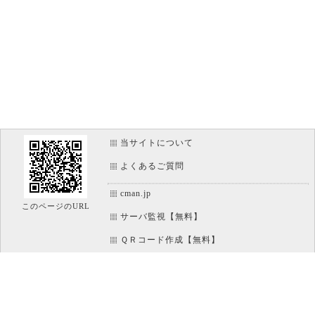
当サイトについて
よくあるご質問
cman.jp
このページのURL
サーバ監視【無料】
ＱＲコード作成【無料】
画像加工【無料】
htaccess作成【無料】
WEB便利ノート【無料】