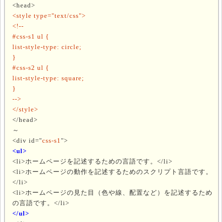
<head>
<style type="text/css">
<!--
#css-s1 ul {
list-style-type: circle;
}
#css-s2 ul {
list-style-type: square;
}
-->
</style>
</head>
～
<div id="
css-s1
">
<ul>
<li>ホームページを記述するための言語です。</li>
<li>ホームページの動作を記述するためのスクリプト言語です。
</li>
<li>ホームページの見た目（色や線、配置など）を記述するため
の言語です。</li>
</ul>