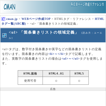
cman.jp
>
WEBページ作成TOP
> HTMLタグ・リファレンス >
HTML
タグ一覧(ABC順)
> <ul>「箇条書きリストの領域定義」
<ul> 「箇条書きリストの領域定義」
[読み方：ユーエ
ル]
<ul>タグは、数字付き箇条書きや英字などの箇条書きリストの定義
を行います。箇条書きの内容は
<li>～</li>
タグで記載します。
また、英数字の箇条書きリストの場合は
<ol>～</ol>
タグを使用しま
す。
HTML規格
HTML4.01
HTML5
使用可否
○
○
広告