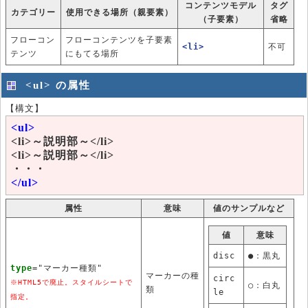
コンテンツモデル
タグ
カテゴリー
使用できる場所（親要素）
（子要素）
省略
フローコン
フローコンテンツを子要素
<li>
不可
テンツ
にもてる場所
<ul> の属性
【構文】
<ul>
<li>～説明部～</li>
<li>～説明部～</li>
・・・
</ul>
属性
意味
値のサンプルなど
値
意味
disc
●：黒丸
type
="マーカー種類"
マーカーの種
circ
※HTML5で廃止。スタイルシートで
○：白丸
類
le
指定。