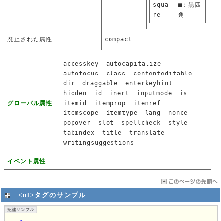
squa
■：黒四
re
角
廃止された属性
compact
accesskey
autocapitalize
autofocus
class
contenteditable
dir
draggable
enterkeyhint
hidden
id
inert
inputmode
is
グローバル属性
itemid
itemprop
itemref
itemscope
itemtype
lang
nonce
popover
slot
spellcheck
style
tabindex
title
translate
writingsuggestions
イベント属性
<ul>タグのサンプル