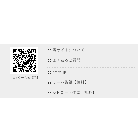
当サイトについて
よくあるご質問
cman.jp
このページのURL
サーバ監視【無料】
ＱＲコード作成【無料】
画像加工【無料】
htaccess作成【無料】
WEB便利ノート【無料】
IT比較実験【無料】