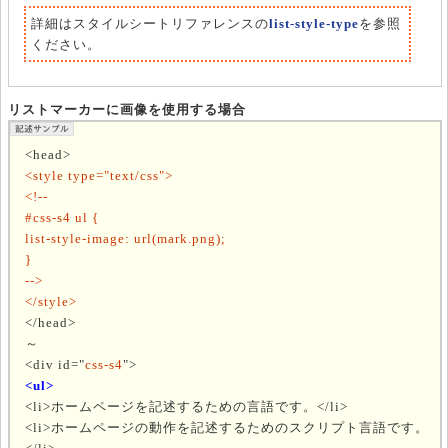
詳細はスタイルシートリファレンスの
list-style-type
を参照
ください。
リストマーカーに画像を使用する場合
<head>
<style type="text/css">
<!--
#css-s4 ul {
list-style-image: url(mark.png);
}
-->
</style>
</head>
～
<div id="
css-s4
">
<ul>
<li>ホームページを記述するための言語です。</li>
<li>ホームページの動作を記述するためのスクリプト言語です。