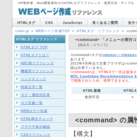
HP制作者、Web開発者向けのHTMLタグリファレンス・使用方法・サンプル
HTMLタグ
CSS
JavaScript
良くあるご質問
当サ
cman.jp
>
WEBページ作成TOP
>
HTMLタグ・リファレンス
>
<co
HTMLタグ リファレンス
<command> 「メニューの実行
[読み方：コマンド]
HTMLタグ TOP
<command>タグは
<menu>～</menu>
HTMLタグとは？
あります。
ABC順リファレンス
2013年4月時点で主要ブラウザは<com
認は出来ていません。
機能別リファレンス
<command>は、HTML5で一旦は追
W3C Candidate Recommendation 6
リンクチェック
で削除されたため、使用できません。
特殊文字一覧
HTML規格
HTML4
タグ・属性対応表
使用可否
×
タグ定義一覧
WEBカラー作成
<command> の属
HTML構文チェック
ブラウザ表示確認
【構文】
CSSリファレンス