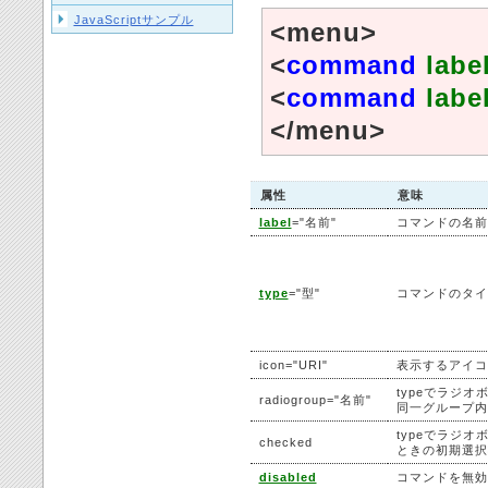
JavaScriptサンプル
<menu>
<
command
labe
<
command
labe
</menu>
属性
意味
label
="名前"
コマンドの名前
type
="型"
コマンドのタイ
icon="URI"
表示するアイコ
typeでラジ
radiogroup="名前"
同一グループ内
typeでラジ
checked
ときの初期選択
disabled
コマンドを無効