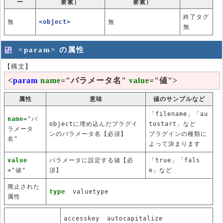
ー
要素）
要素）
終了タグ
無
<object>
無
無
<param> の属性
【構文】
<
param
name
="パラメータ名"
value
="値">
属性
意味
値のサンプルなど
「filename」「au
name
="パ
objectに埋め込んだプラグイ
tostart」など
ラメータ
ンのパラメータ名【必須】
プラグインの種類に
名"
よって決まります
value
パラメータに設定する値【必
「true」「fals
="値"
須】
e」など
廃止された
type
valuetype
属性
accesskey
autocapitalize