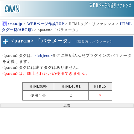
cman.jp
>
WEBページ作成TOP
> HTMLタグ・リファレンス >
HTML
タグ一覧(ABC順)
> <param>「パラメータ」
<param> 「パラメータ」
[読み方：パラメータ]
<param>タグは、
<object>
タグに埋め込んだプラグインのパラメータ
を定義します。
<param>タグには終了タグはありません。
<param>は、廃止されたため使用できません。
HTML規格
HTML4.01
HTML5
使用可否
○
×
広告