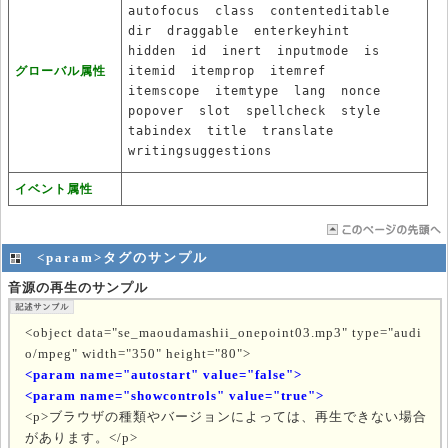
autofocus
class
contenteditable
dir
draggable
enterkeyhint
hidden
id
inert
inputmode
is
グローバル属性
itemid
itemprop
itemref
itemscope
itemtype
lang
nonce
popover
slot
spellcheck
style
tabindex
title
translate
writingsuggestions
イベント属性
<param>タグのサンプル
音源の再生のサンプル
<object data="se_maoudamashii_onepoint03.mp3" type="audi
o/mpeg" width="350" height="80">
<param name="autostart" value="false">
<param name="showcontrols" value="true">
<p>ブラウザの種類やバージョンによっては、再生できない場合
があります。</p>