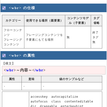
<wbr> の仕様
コンテンツモデ
タグ
カテゴリー
使用できる場所（親要素）
ル（子要素）
省略
フローコンテ
終了
ンツ
フレージングコンテンツを
無
タグ
フレージング
子要素にもてる場所
無
コンテンツ
<wbr> の属性
【構文】
<
wbr
>～内容～<
/wbr
>
属性
意味
値のサンプルなど
-
-
-
accesskey
autocapitalize
autofocus
class
contenteditable
dir
draggable
enterkeyhint