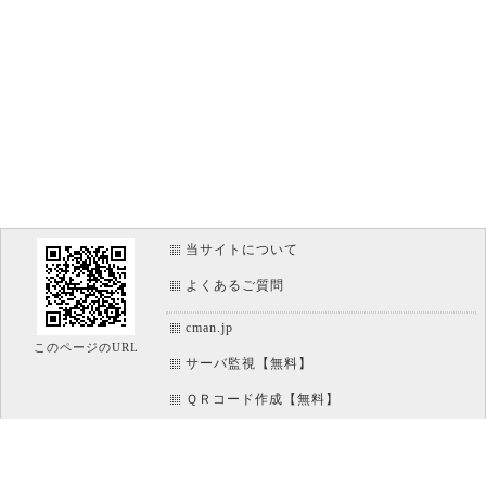
当サイトについて
よくあるご質問
cman.jp
このページのURL
サーバ監視【無料】
ＱＲコード作成【無料】
画像加工【無料】
htaccess作成【無料】