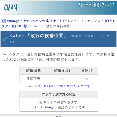
cman.jp
>
WEBページ作成TOP
> HTMLタグ・リファレンス >
HTML
タグ一覧(ABC順)
> <wbr>「改行の候補位置」
<wbr> 「改行の候補位置」
[読み方：ダブリュービーアー
ル]
<wbr>タグは、改行の候補位置を示す場合に使用します。本来折り返
しされない箇所に折り返し可能の指定をします。
HTML規格
HTML4.01
HTML5
使用可否
×
○
<wbr>は、HTML5で追加されたタグです
ブラウザ別の対応状況
下記サイトで確認できます。
「Can I use」
（英語のサイトです）
広告