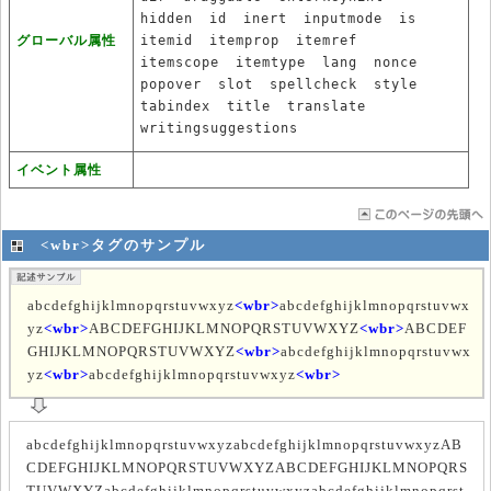
hidden
id
inert
inputmode
is
グローバル属性
itemid
itemprop
itemref
itemscope
itemtype
lang
nonce
popover
slot
spellcheck
style
tabindex
title
translate
writingsuggestions
イベント属性
<wbr>タグのサンプル
abcdefghijklmnopqrstuvwxyz
<wbr>
abcdefghijklmnopqrstuvwx
yz
<wbr>
ABCDEFGHIJKLMNOPQRSTUVWXYZ
<wbr>
ABCDEF
GHIJKLMNOPQRSTUVWXYZ
<wbr>
abcdefghijklmnopqrstuvwx
yz
<wbr>
abcdefghijklmnopqrstuvwxyz
<wbr>
abcdefghijklmnopqrstuvwxyz
abcdefghijklmnopqrstuvwxyz
AB
CDEFGHIJKLMNOPQRSTUVWXYZ
ABCDEFGHIJKLMNOPQRS
TUVWXYZ
abcdefghijklmnopqrstuvwxyz
abcdefghijklmnopqrst