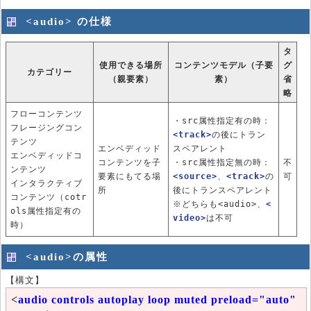
<audio> の仕様
タ
使用できる場所
コンテンツモデル（子要
グ
カテゴリー
（親要素）
素）
省
略
フローコンテンツ
・src属性指定有の時：
フレージングコン
<track>
の後にトラン
テンツ
エンベディッド
スペアレント
エンベディッドコ
コンテンツを子
・src属性指定無の時：
不
ンテンツ
要素にもてる場
<source>
、
<track>
の
可
インタラクティブ
所
後にトランスペアレント
コンテンツ（cotr
※どちらも<audio>、
<
ols属性指定有の
video>
は不可
時）
<audio>の属性
【構文】
<
audio controls autoplay loop muted preload="auto"