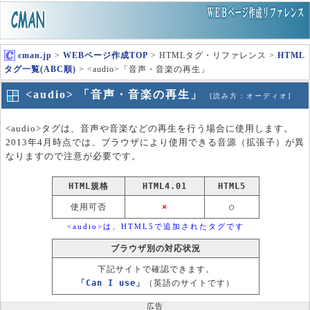
cman.jp
>
WEBページ作成TOP
> HTMLタグ・リファレンス >
HTML
タグ一覧(ABC順)
> <audio>「音声・音楽の再生」
<audio> 「音声・音楽の再生」
[読み方：オーディオ]
<audio>タグは、音声や音楽などの再生を行う場合に使用します。
2013年4月時点では、ブラウザにより使用できる音源（拡張子）が異
なりますので注意が必要です。
HTML規格
HTML4.01
HTML5
使用可否
×
○
<audio>は、HTML5で追加されたタグです
ブラウザ別の対応状況
下記サイトで確認できます。
「Can I use」
（英語のサイトです）
広告