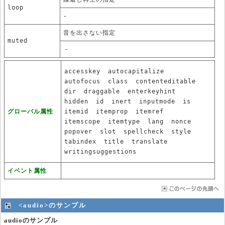
loop
-
音を出さない指定
muted
－
accesskey
autocapitalize
autofocus
class
contenteditable
dir
draggable
enterkeyhint
hidden
id
inert
inputmode
is
グローバル属性
itemid
itemprop
itemref
itemscope
itemtype
lang
nonce
popover
slot
spellcheck
style
tabindex
title
translate
writingsuggestions
イベント属性
<audio>のサンプル
audioのサンプル