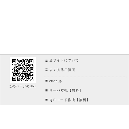
当サイトについて
よくあるご質問
cman.jp
このページのURL
サーバ監視【無料】
ＱＲコード作成【無料】
画像加工【無料】
htaccess作成【無料】
WEB便利ノート【無料】