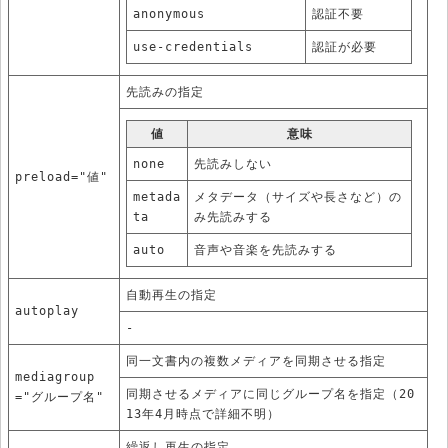
anonymous
認証不要
use-credentials
認証が必要
先読みの指定
値
意味
none
先読みしない
preload="値"
metada
メタデータ（サイズや長さなど）の
ta
み先読みする
auto
音声や音楽を先読みする
自動再生の指定
autoplay
-
同一文書内の複数メディアを同期させる指定
mediagroup
同期させるメディアに同じグループ名を指定（20
="グループ名"
13年4月時点で詳細不明）
繰返し再生の指定