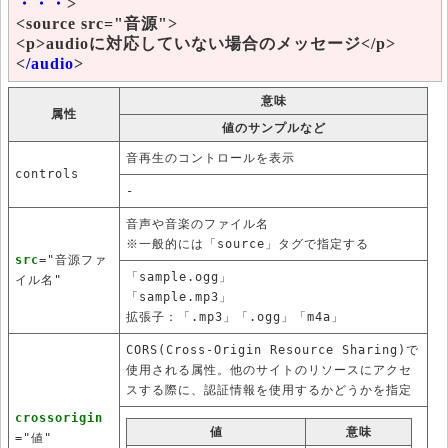
・・・
>
<source src="音源">
<p>audioに対応していない場合のメッセージ</p>
<
/audio
>
意味
属性
値のサンプルなど
音再生のコントロールを表示
controls
-
音声や音楽のファイル名
※一般的には「source」タグで指定する
src
="音源ファ
「sample.ogg」
イル名"
「sample.mp3」
拡張子：「.mp3」「.ogg」「m4a」
CORS(Cross-Origin Resource Sharing)で
使用される属性。他のサイトのリソースにアクセ
スする際に、認証情報を使用するかどうかを指定
crossorigin
値
意味
="値"