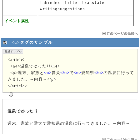
tabindex
title
translate
writingsuggestions
イベント属性
<u>タグのサンプル
<article>
<h4>温泉でゆったり/h4>
<p>週末、家族と
<u>
愛犬
</u>
で
<u>
愛知県
</u>
の温泉に行って
きました。～内容～</p>
</article>
温泉でゆったり
週末、家族と
愛犬
で
愛知県
の温泉に行ってきました。～内容～