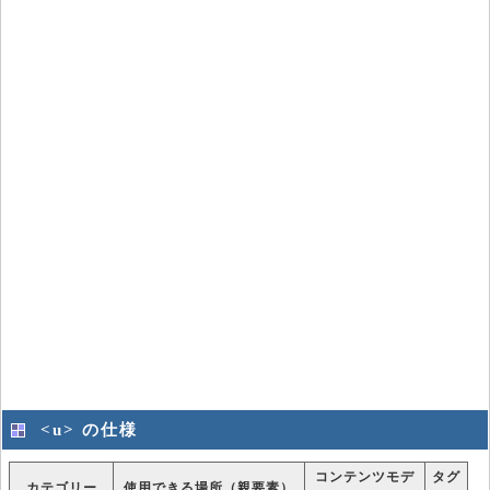
<u> の仕様
コンテンツモデ
タグ
カテゴリー
使用できる場所（親要素）