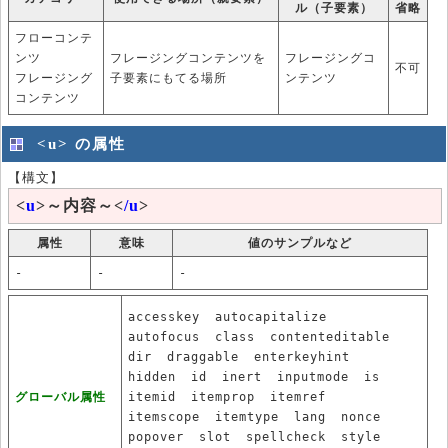
ル（子要素）
省略
フローコンテ
ンツ
フレージングコンテンツを
フレージングコ
不可
フレージング
子要素にもてる場所
ンテンツ
コンテンツ
<u> の属性
【構文】
<
u
>～内容～<
/u
>
属性
意味
値のサンプルなど
-
-
-
accesskey
autocapitalize
autofocus
class
contenteditable
dir
draggable
enterkeyhint
hidden
id
inert
inputmode
is
グローバル属性
itemid
itemprop
itemref
itemscope
itemtype
lang
nonce
popover
slot
spellcheck
style