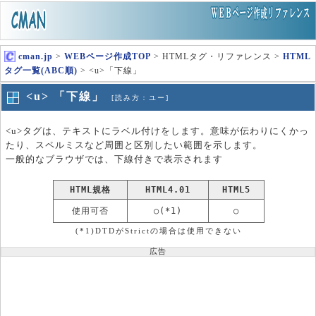
cman.jp
>
WEBページ作成TOP
> HTMLタグ・リファレンス >
HTML
タグ一覧(ABC順)
> <u>「下線」
<u> 「下線」
[読み方：ユー]
<u>タグは、テキストにラベル付けをします。意味が伝わりにくかっ
たり、スペルミスなど周囲と区別したい範囲を示します。
一般的なブラウザでは、下線付きで表示されます
HTML規格
HTML4.01
HTML5
使用可否
○(*1)
○
(*1)DTDがStrictの場合は使用できない
広告