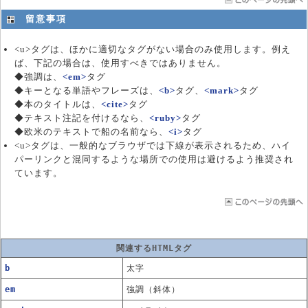
留意事項
<u>タグは、ほかに適切なタグがない場合のみ使用します。例え
ば、下記の場合は、使用すべきではありません。
◆強調は、
<em>
タグ
◆キーとなる単語やフレーズは、
<b>
タグ、
<mark>
タグ
◆本のタイトルは、
<cite>
タグ
◆テキスト注記を付けるなら、
<ruby>
タグ
◆欧米のテキストで船の名前なら、
<i>
タグ
<u>タグは、一般的なブラウザでは下線が表示されるため、ハイ
パーリンクと混同するような場所での使用は避けるよう推奨され
ています。
関連するHTMLタグ
b
太字
em
強調（斜体）