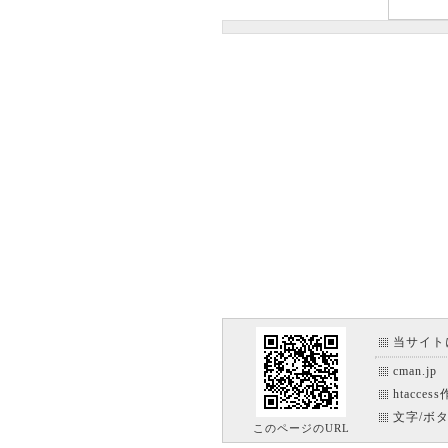
当サイト
cman.jp
htacce
文字/ボ
このページのURL