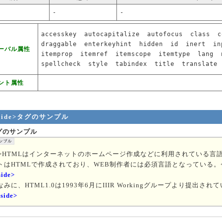
-
-
accesskey
autocapitalize
autofocus
class
c
draggable
enterkeyhint
hidden
id
inert
in
ーバル属性
itemprop
itemref
itemscope
itemtype
lang
spellcheck
style
tabindex
title
translate
ント属性
aside>タグのサンプル
グのサンプル
p>HTMLはインターネットのホームページ作成などに利用されている言
トはHTMLで作成されており、WEB制作者には必須言語となっている。<
side>
なみに、HTML1.0は1993年6月にIIIR Workingグループより提出され
aside>