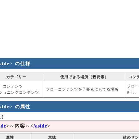
side> の仕様
カテゴリー
使用できる場所（親要素）
コン
ーコンテンツ
フロー
フローコンテンツを子要素にもてる場所
ショニングコンテンツ
但し、
side> の属性
文】
ide
>～内容～<
/aside
>
属性
意味
値のサン