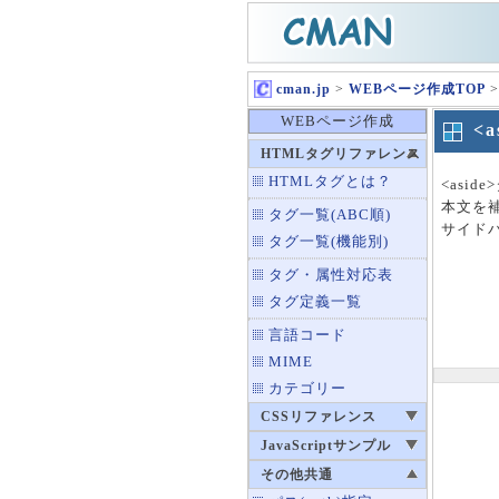
cman.jp
>
WEBページ作成TOP
>
WEBページ作成
<
HTMLタグリファレンス
HTMLタグとは？
<asi
本文を
タグ一覧(ABC順)
サイド
タグ一覧(機能別)
タグ・属性対応表
タグ定義一覧
言語コード
MIME
カテゴリー
CSSリファレンス
JavaScriptサンプル
その他共通