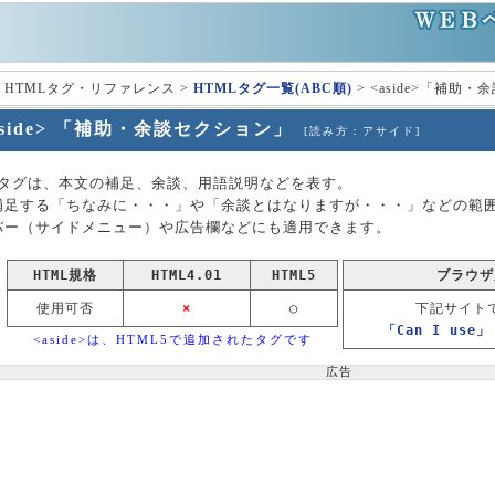
 HTMLタグ・リファレンス >
HTMLタグ一覧(ABC順)
> <aside>「補助
aside> 「補助・余談セクション」
[読み方：アサイド]
de>タグは、本文の補足、余談、用語説明などを表す。
補足する「ちなみに・・・」や「余談とはなりますが・・・」などの範
バー（サイドメニュー）や広告欄などにも適用できます。
HTML規格
HTML4.01
HTML5
ブラウザ
使用可否
×
○
下記サイト
「Can I use」
<aside>は、HTML5で追加されたタグです
広告