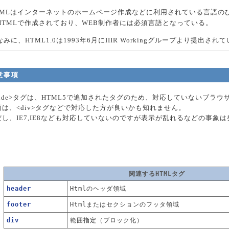
TMLはインターネットのホームページ作成などに利用されている言語の
HTMLで作成されており、WEB制作者には必須言語となっている。
なみに、HTML1.0は1993年6月にIIIR Workingグループより提出され
意事項
aside>タグは、HTML5で追加されたタグのため、対応していないブラ
面は、<div>タグなどで対応した方が良いかも知れません。
だし、IE7,IE8なども対応していないのですが表示が乱れるなどの事象
関連するHTMLタグ
header
Htmlのヘッダ領域
footer
Htmlまたはセクションのフッタ領域
div
範囲指定（ブロック化）