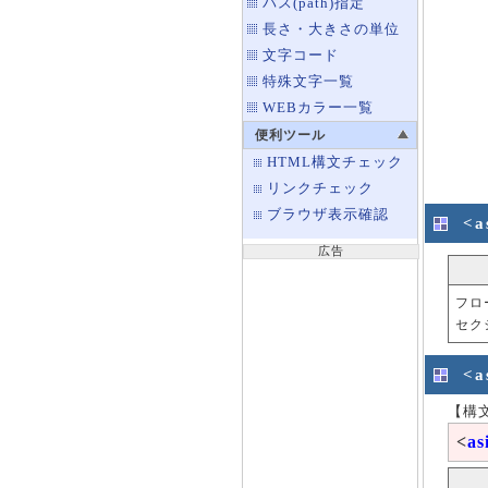
パス(path)指定
長さ・大きさの単位
文字コード
特殊文字一覧
WEBカラー一覧
便利ツール
HTML構文チェック
リンクチェック
ブラウザ表示確認
<a
広告
フロ
セク
<a
【構
<
as