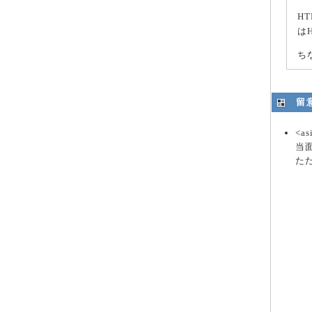
H
は
ち
留
<
当
た