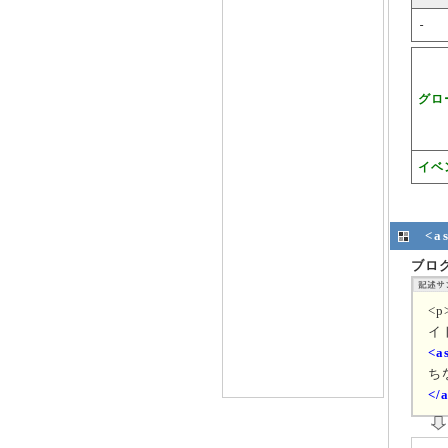
-
グロ
イベ
<
ブロ
<
イ
<a
ち
</