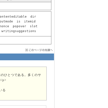
ontenteditable
dir
putmode
is
itemid
nonce
popover
slot
writingsuggestions
語のひとつである。多くのサ
/p>
ている