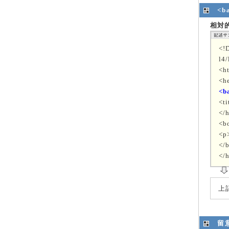
<
相対
<!
l4/
<h
<h
<b
<t
</
<b
<p
</
</
上
留