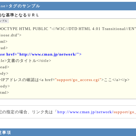
base>タグのサンプル
的な基準となるＵＲＬ
DOCTYPE HTML PUBLIC "-//W3C//DTD HTML 4.01 Transitional//EN" 
loose.dtd">
tml>
ead>
ase href="http://www.cman.jp/network/">
itle>文書のタイトル</title>
head>
ody>
>IPアドレスの確認は<a href=
"support/go_access.cgi"
>ここ</a></p>
body>
html>
記の指定の場合、リンク先は「
http://www.cman.jp/network/
support/go_
意事項