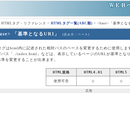
 HTMLタグ・リファレンス >
HTMLタグ一覧(ABC順)
> <base>「基準とな
base> 「基準となるURI」
[読み方：ベース]
e>タグはhtml内に記述された相対パスのベースを変更するために使用しま
パス「../index.html」などは、表示しているページのURLが基準とな
基準を変更することが出来ます。
HTML規格
HTML4.01
HTML5
使用可否
○
○
広告