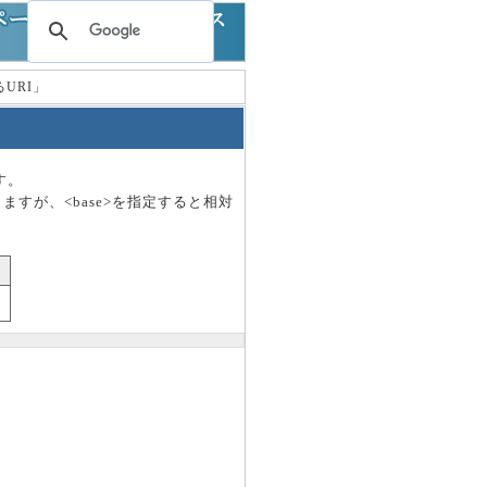
るURI」
す。
りますが、<base>を指定すると相対