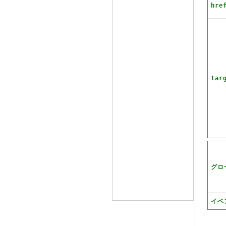
hre
tar
グロ
イベ