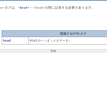
ase>タグは、
<head>
～</head>の間に記述する必要があります。
関連するHTMLタグ
head
Htmlのヘッダ（メタデータ）
広告