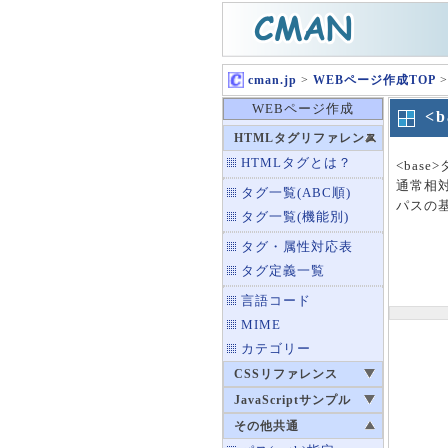
cman.jp
>
WEBページ作成TOP
>
WEBページ作成
<
HTMLタグリファレンス
HTMLタグとは？
<bas
通常相対
タグ一覧(ABC順)
パスの
タグ一覧(機能別)
タグ・属性対応表
タグ定義一覧
言語コード
MIME
カテゴリー
CSSリファレンス
JavaScriptサンプル
その他共通