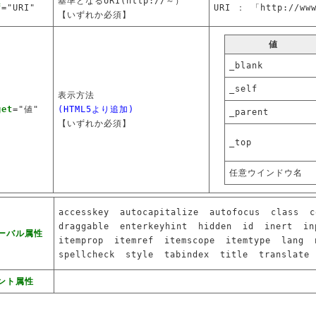
基準となるURI(http://～）
f
="URI"
URI ： 「http://ww
【いずれか必須】
値
_blank
_self
表示方法
get
="値"
(HTML5より追加)
_parent
【いずれか必須】
_top
任意ウインドウ名
accesskey
autocapitalize
autofocus
class
c
draggable
enterkeyhint
hidden
id
inert
in
ーバル属性
itemprop
itemref
itemscope
itemtype
lang
spellcheck
style
tabindex
title
translate
ント属性