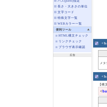
パス(path)指定
長さ・大きさの単位
文字コード
特殊文字一覧
WEBカラー一覧
便利ツール
HTML構文チェック
リンクチェック
<
ブラウザ表示確認
広告
メタ
<
【構
<
ba