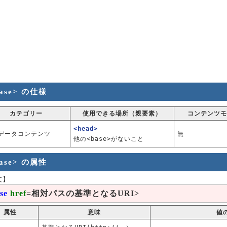
base> の仕様
カテゴリー
使用できる場所（親要素）
コンテンツモ
<head>
データコンテンツ
無
他の<base>がないこと
base> の属性
文】
se
href
=相対パスの基準となるURI>
属性
意味
値