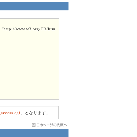
"http://www.w3.org/TR/htm
access.cgi
」となります。