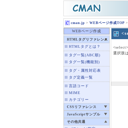
cman.jp
>
WEBページ作成TOP
>
WEBページ作成
<
HTMLタグリファレンス
HTMLタグとは？
<sel
選択肢は
タグ一覧(ABC順)
タグ一覧(機能別)
タグ・属性対応表
タグ定義一覧
言語コード
MIME
カテゴリー
CSSリファレンス
JavaScriptサンプル
その他共通