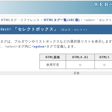
 HTMLタグ・リファレンス >
HTMLタグ一覧(ABC順)
> <select>「セレ
select> 「セレクトボックス」
[読み方：セレクト]
ect>タグは、プルダウンやリストボックスなどの選択肢リストを表示しま
、<select>タグ内に
<option>
タグで定義します。
HTML規格
HTML4.01
HTML5
使用可否
○
○
広告