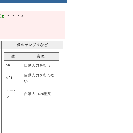
le
・・・>
値のサンプルなど
値
意味
on
自動入力を行う
自動入力を行わな
off
い
トーク
自動入力の種類
ン
-
-