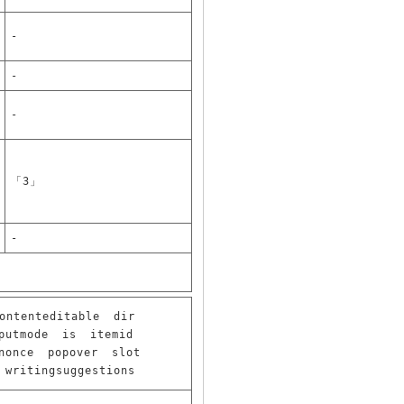
-
-
-
「3」
-
ontenteditable
dir
putmode
is
itemid
nonce
popover
slot
writingsuggestions