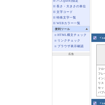
パス(path)指定
長さ・大きさの単位
文字コード
特殊文字一覧
WEBカラー一覧
便利ツール
HTML構文チェック
<s
リンクチェック
ブラウザ表示確認
広告
フロ
フレ
イン
リス
セッ
パブ
<s