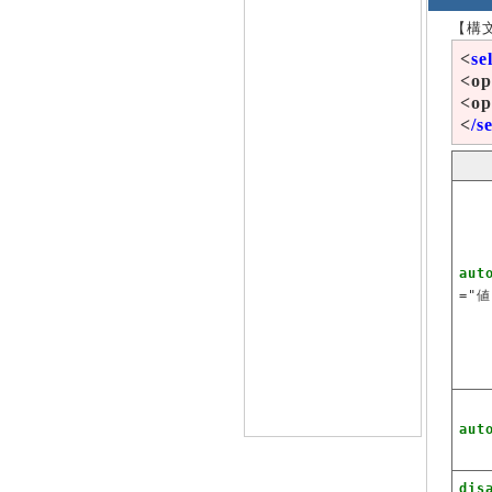
【構
<
se
<op
<op
<
/s
aut
="値
aut
dis