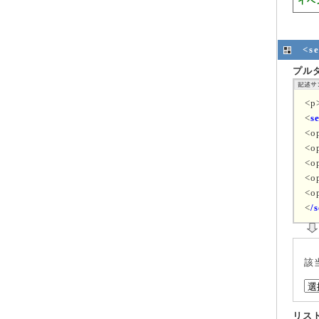
イベ
<s
プル
<
<
s
<o
<o
<o
<o
<o
<
/s
該
リス