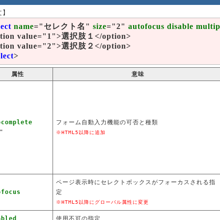
文】
lect
name
="セレクト名"
size
="2"
autofocus disable multip
tion value="1">選択肢１</option>
tion value="2">選択肢２</option>
elect
>
属性
意味
ocomplete
フォーム自動入力機能の可否と種類
"
※HTML5以降に追加
ページ表示時にセレクトボックスがフォーカスされる指
ofocus
定
※HTML5以降にグローバル属性に変更
abled
使用不可の指定