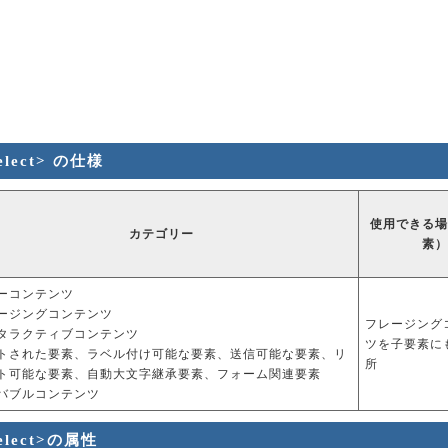
elect> の仕様
使用できる場
カテゴリー
素）
ーコンテンツ
ージングコンテンツ
フレージング
タラクティブコンテンツ
ツを子要素に
トされた要素、ラベル付け可能な要素、送信可能な要素、リ
所
ト可能な要素、自動大文字継承要素、フォーム関連要素
バブルコンテンツ
elect>の属性