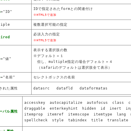
IDで指定されたformとの関連付け
m
="ID"
※HTML5で追加
tiple
複数選択可能の指定
必須入力の指定
uired
※HTML5で追加
表示する選択肢の数
※デフォルト＝１
e
="値"
但し、multiple指定の場合デフォルト＝４
（safariのデフォルトは選択肢全て表示）
e
="名前"
セレクトボックスの名前
された属性
datasrc
datafld
dataformatas
accesskey
autocapitalize
autofocus
class
c
draggable
enterkeyhint
hidden
id
inert
in
ーバル属性
itemprop
itemref
itemscope
itemtype
lang
spellcheck
style
tabindex
title
translate