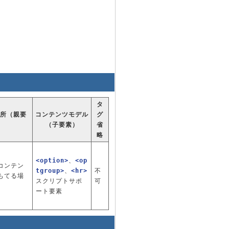
タ
所（親要
コンテンツモデル
グ
（子要素）
省
略
<option>
、
<op
コンテン
tgroup>
、
<hr>
不
もてる場
スクリプトサポ
可
ート要素