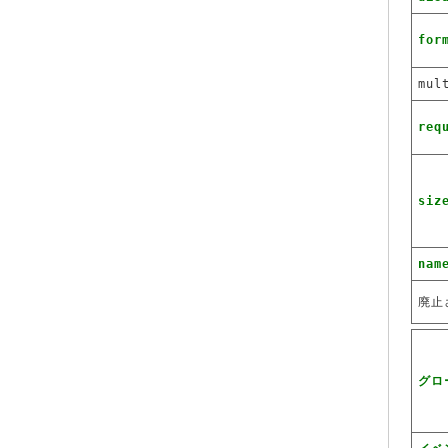
for
mul
req
siz
nam
廃止
グロ