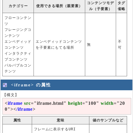
コンテンツモデ
タグ
カテゴリー
使用できる場所（親要素）
ル（子要素）
省略
フローコンテン
ツ
フレージングコ
ンテンツ
エンベディッド
エンベディッドコンテンツ
不
無
コンテンツ
を子要素にもてる場所
可
インタラクティ
ブコンテンツ
パルバブルコン
テンツ
<iframe> の属性
【構文】
<
iframe
src
="iframe.html"
height
="100"
width
="20
0"><
/iframe
>
属性
意味
値のサンプルなど
フレームに表示するURI