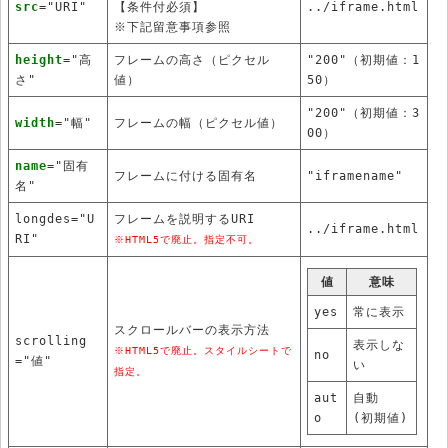
src
="URI"
【条件付必須】
../iframe.html
※下記留意事項参照
height
="高
フレームの高さ（ピクセル
"200"（初期値：1
さ"
値）
50）
"200"（初期値：3
width
="幅"
フレームの幅（ピクセル値）
00）
name
="固有
フレームに付ける固有名
"iframename"
名"
longdes="U
フレームを説明するURI
../iframe.html
RI"
※HTML5で廃止。指定不可。
値
意味
yes
常に表示
スクロールバーの表示方法
scrolling
表示しな
※HTML5で廃止。スタイルシートで
no
="値"
い
指定。
aut
自動
o
(初期値)