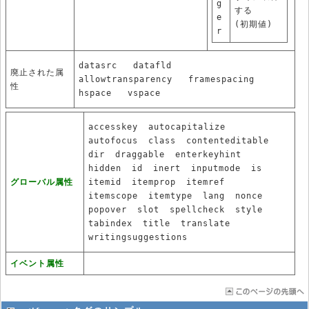
g
する
e
(初期値)
r
datasrc
datafld
廃止された属
allowtransparency
framespacing
性
hspace
vspace
accesskey
autocapitalize
autofocus
class
contenteditable
dir
draggable
enterkeyhint
hidden
id
inert
inputmode
is
グローバル属性
itemid
itemprop
itemref
itemscope
itemtype
lang
nonce
popover
slot
spellcheck
style
tabindex
title
translate
writingsuggestions
イベント属性