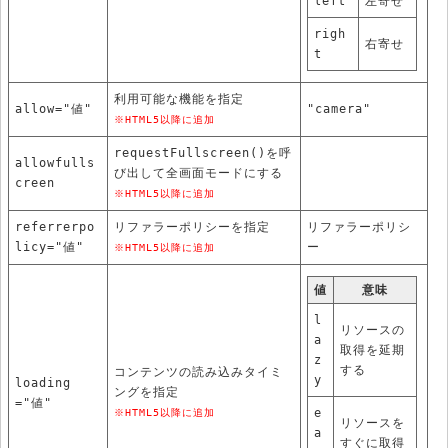
left
左寄せ
righ
右寄せ
t
利用可能な機能を指定
allow="値"
"camera"
※HTML5以降に追加
requestFullscreen()を呼
allowfulls
び出して全画面モードにする
creen
※HTML5以降に追加
referrerpo
リファラーポリシーを指定
リファラーポリシ
licy="値"
ー
※HTML5以降に追加
値
意味
l
リソースの
a
取得を延期
z
する
コンテンツの読み込みタイミ
y
loading
ングを指定
="値"
e
※HTML5以降に追加
リソースを
a
すぐに取得