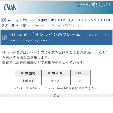
cman.jp
>
WEBページ作成TOP
> HTMLタグ・リファレンス >
HTML
タグ一覧(ABC順)
> <iframe>「インラインのフレーム」
<iframe> 「インラインのフレーム」
[読み方：アイフ
レーム／インラインフレーム]
<iframe>タグは、ページ内に小窓を設けそこに他の画面(htmlなど）
を表示する場合に使用します。
現在では広告の掲載などで利用が多くなっています。
HTML規格
HTML4.01
HTML5
使用可否
○(*2)
○
(*2)DTDがStrict、Transitionalの場合は使用できない
広告