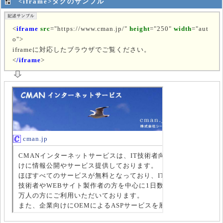
<iframe>タグのサンプル
<
iframe
src
="https://www.cman.jp/"
height
="250"
width
="aut
o">
iframeに対応したブラウザでご覧ください。
<
/iframe
>