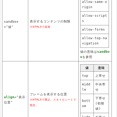
allow-same-o
rigin
allow-script
s
表示するコンテンツの制限
sandbox
="値"
※HTML5で追加
allow-forms
allow-top-na
vigation
値の意味は
sandbo
x
を参照
値
意味
top
上寄せ
midd
中央寄
le
せ
フレームを表示する位置
align
="表示
下寄せ
※HTML5で廃止。スタイルシートで
bott
位置"
(初期
指定。
om
値)