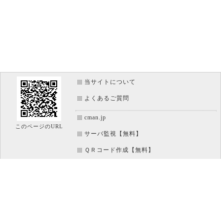
当サイトについて
よくあるご質問
cman.jp
このページのURL
サーバ監視【無料】
ＱＲコード作成【無料】
画像加工【無料】
htaccess作成【無料】
WEB便利ノート【無料】
IT比較実験【無料】