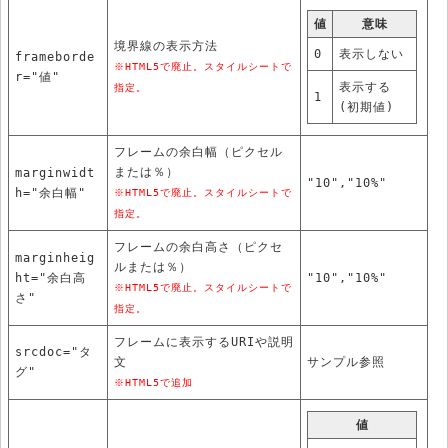
値
意味
境界線の表示方法
0
表示しない
frameborde
※HTML5で廃止。スタイルシートで
r="値"
表示する
指定。
1
(初期値)
フレームの余白幅（ピクセル
または％）
marginwidt
"10","10%"
h="余白幅"
※HTML5で廃止。スタイルシートで
指定。
フレームの余白高さ（ピクセ
marginheig
ルまたは％）
ht="余白高
"10","10%"
※HTML5で廃止。スタイルシートで
さ"
指定。
フレームに表示するURIや説明
srcdoc="タ
文
サンプル参照
グ"
※HTML5で追加
値