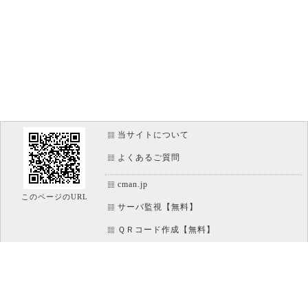
当サイトについて
よくあるご質問
cman.jp
このページのURL
サーバ監視【無料】
ＱＲコード作成【無料】
画像加工【無料】
htaccess作成【無料】
WEB便利ノート【無料】