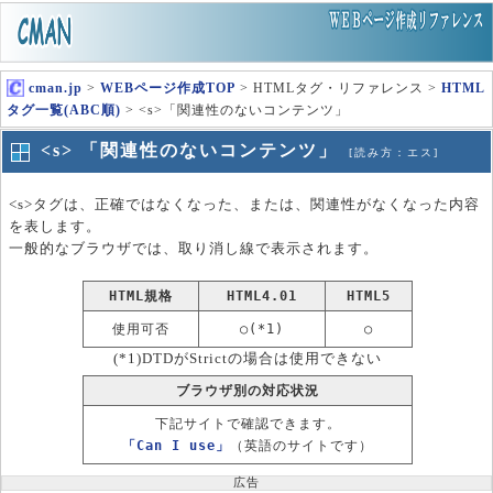
cman.jp
>
WEBページ作成TOP
> HTMLタグ・リファレンス >
HTML
タグ一覧(ABC順)
> <s>「関連性のないコンテンツ」
<s> 「関連性のないコンテンツ」
[読み方：エス]
<s>タグは、正確ではなくなった、または、関連性がなくなった内容
を表します。
一般的なブラウザでは、取り消し線で表示されます。
HTML規格
HTML4.01
HTML5
使用可否
○(*1)
○
(*1)DTDがStrictの場合は使用できない
ブラウザ別の対応状況
下記サイトで確認できます。
「Can I use」
（英語のサイトです）
広告