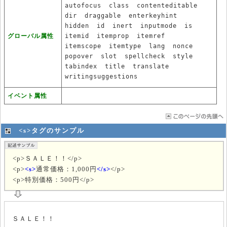
autofocus
class
contenteditable
dir
draggable
enterkeyhint
hidden
id
inert
inputmode
is
グローバル属性
itemid
itemprop
itemref
itemscope
itemtype
lang
nonce
popover
slot
spellcheck
style
tabindex
title
translate
writingsuggestions
イベント属性
<s>タグのサンプル
<p>ＳＡＬＥ！！</p>
<p>
<s>
通常価格：1,000円
</s>
</p>
<p>特別価格：500円</p>
ＳＡＬＥ！！