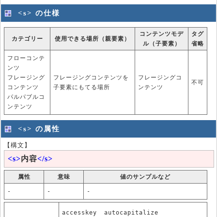
<s> の仕様
コンテンツモデ
タグ
カテゴリー
使用できる場所（親要素）
ル（子要素）
省略
フローコンテ
ンツ
フレージング
フレージングコンテンツを
フレージングコ
不可
コンテンツ
子要素にもてる場所
ンテンツ
パルパブルコ
ンテンツ
<s> の属性
【構文】
<s>
内容
</s>
属性
意味
値のサンプルなど
-
-
-
accesskey
autocapitalize