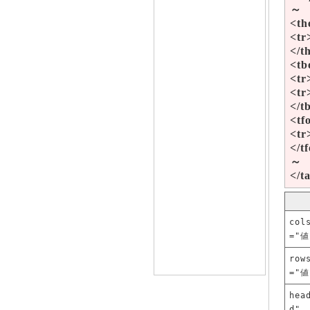
～
<th
<tr
</t
<tb
<tr
<t
</t
<tf
<t
</t
～
</t
col
="値
row
="値
hea
d"