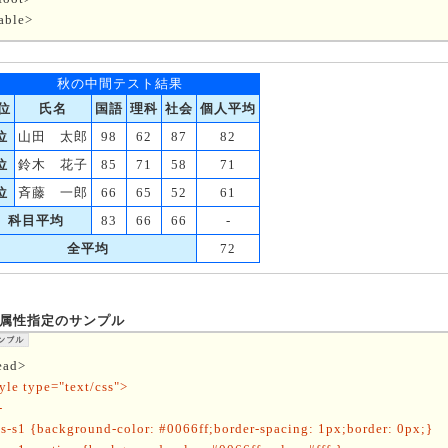
able>
秋の中間テスト結果
位
氏名
国語
理科
社会
個人平均
位
山田 太郎
98
62
87
82
位
鈴木 花子
85
71
58
71
位
斉藤 一郎
66
65
52
61
科目平均
83
66
66
-
全平均
72
pe属性指定のサンプル
ead>
yle type="text/css">
-
s-s1 {background-color: #0066ff;border-spacing: 1px;border: 0px;}