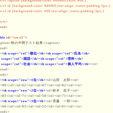
s-s1 caption {background-color: #0066ff;color: #fff;}
s-s1 th {background-color: #d0f0ff;text-align: center;padding:3px;}
s-s1 td {background-color: #fff;text-align: center;padding:3px;}
tyle>
head>
able
id="css-s1"
>
aption>秋の中間テスト結果</caption>
head>
>
<th scope="col">順位</th><th scope="col">氏名</th>
h scope="col">国語</th><th scope="col">理科</th>
h scope="col">社会</th><th scope="col">個人平均</th>
</tr>
thead>
body>
>
<th scope="row">1位</th>
<td>山田 太郎</td>
d>98</td><td>62</td><td>87</td><td>82</td></tr>
>
<th scope="row">2位</th>
<td>鈴木 花子</td>
d>85</td><td>71</td><td>58</td><td>71</td></tr>
>
<th scope="row">3位</th>
<td>斉藤 一郎</td>
d>66</td><td>65</td><td>52</td><td>61</td></tr>
tbody>