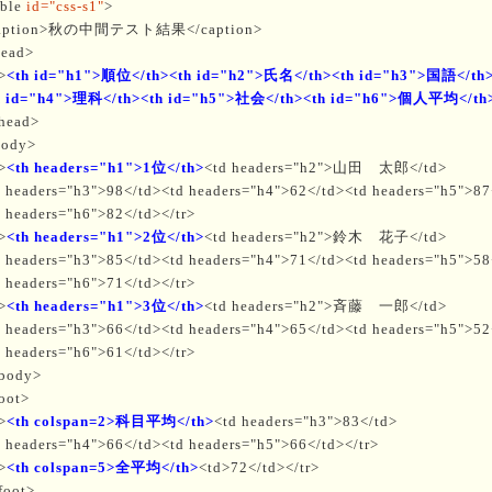
able
id="css-s1"
>
aption>秋の中間テスト結果</caption>
head>
>
<th id="h1">順位</th><th id="h2">氏名</th><th id="h3">国語</th
h id="h4">理科</th><th id="h5">社会</th><th id="h6">個人平均</th
thead>
body>
>
<th headers="h1">1位</th>
<td headers="h2">山田 太郎</td>
d headers="h3">98</td><td headers="h4">62</td><td headers="h5">87
d headers="h6">82</td></tr>
>
<th headers="h1">2位</th>
<td headers="h2">鈴木 花子</td>
d headers="h3">85</td><td headers="h4">71</td><td headers="h5">58
d headers="h6">71</td></tr>
>
<th headers="h1">3位</th>
<td headers="h2">斉藤 一郎</td>
d headers="h3">66</td><td headers="h4">65</td><td headers="h5">52
d headers="h6">61</td></tr>
tbody>
foot>
>
<th colspan=2>科目平均</th>
<td headers="h3">83</td>
d headers="h4">66</td><td headers="h5">66</td></tr>
>
<th colspan=5>全平均</th>
<td>72</td></tr>
foot>