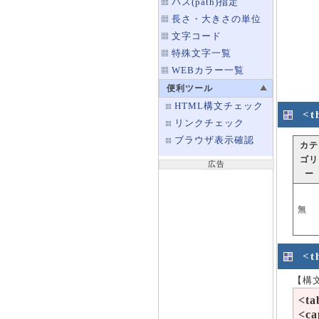
パス(path)指定
長さ・大きさの単位
文字コード
特殊文字一覧
WEBカラー一覧
便利ツール
HTML構文チェック
<
リンクチェック
ブラウザ表示確認
カテ
ゴリ
広告
ー
無
<
【構
<ta
<c