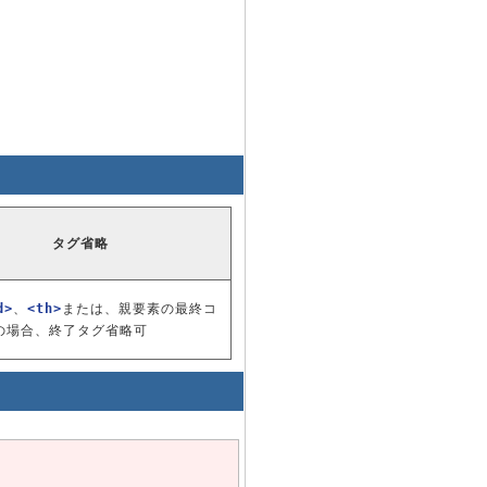
タグ省略
d>
、
<th>
または、親要素の最終コ
の場合、終了タグ省略可