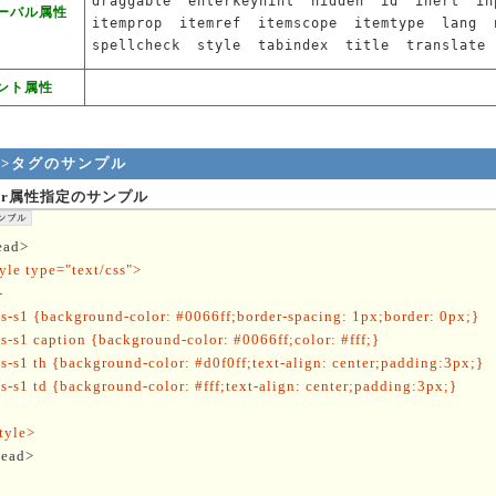
draggable
enterkeyhint
hidden
id
inert
in
ーバル属性
itemprop
itemref
itemscope
itemtype
lang
spellcheck
style
tabindex
title
translate
ント属性
th>タグのサンプル
der属性指定のサンプル
ead>
yle type="text/css">
-
s-s1 {background-color: #0066ff;border-spacing: 1px;border: 0px;}
s-s1 caption {background-color: #0066ff;color: #fff;}
s-s1 th {background-color: #d0f0ff;text-align: center;padding:3px;}
s-s1 td {background-color: #fff;text-align: center;padding:3px;}
tyle>
head>