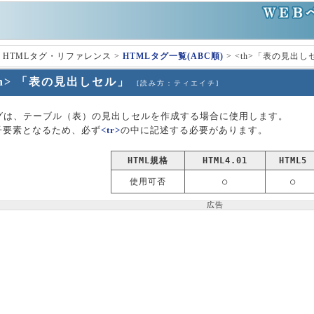
 HTMLタグ・リファレンス >
HTMLタグ一覧(ABC順)
> <th>「表の見出し
th> 「表の見出しセル」
[読み方：ティエイチ]
>タグは、テーブル（表）の見出しセルを作成する場合に使用します。
子要素となるため、必ず
<tr>
の中に記述する必要があります。
HTML規格
HTML4.01
HTML5
使用可否
○
○
広告