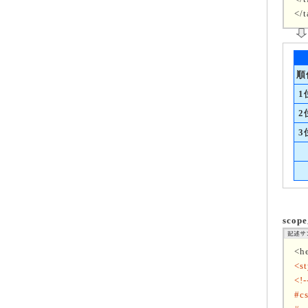
</t
順
1
2
3
sco
<h
<st
<!-
#cs