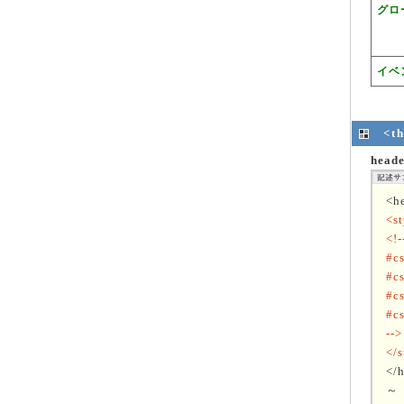
グロ
イベ
<
hea
<h
<st
<!-
#cs
#cs
#cs
#cs
-->
</s
</
～