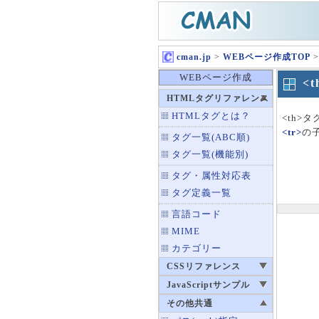
cman.jp
>
WEBページ作成TOP
>
WEBページ作成
<
HTMLタグリファレンス
HTMLタグとは？
<th
<tr>
の
タグ一覧(ABC順)
タグ一覧(機能別)
タグ・属性対応表
タグ定義一覧
言語コード
MIME
カテゴリー
CSSリファレンス
JavaScriptサンプル
その他共通