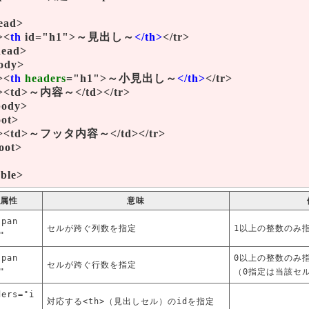
ead>
><
th
id="h1">～見出し～
</th>
</tr>
head>
ody>
><
th
headers
="h1">～小見出し～
</th>
</tr>
r><td>～内容～</td></tr>
body>
oot>
r><td>～フッタ内容～</td></tr>
foot>
able>
属性
意味
span
セルが跨ぐ列数を指定
1以上の整数のみ
"
span
0以上の整数のみ
セルが跨ぐ行数を指定
"
（0指定は当該セ
ders="i
対応する<th>（見出しセル）のidを指定