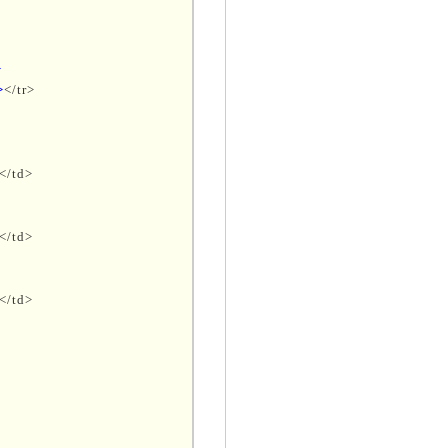
>
>
</tr>
</td>
</td>
</td>