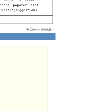
putmode
is
itemid
nonce
popover
slot
writingsuggestions