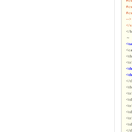
#cs
#cs
#cs
-->
</s
</
～
<t
<c
<t
<tr
<t
<t
</
<t
<tr
<t
<tr
<t
<tr
<t
</