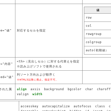
値
row
col
pe="値"
対応するセルを指定
rowgroup
colgroup
auto(初期値）
<th>（見出しセル）に対する代替えを指定
r="内容"
※読み上げソフトで使用される
列ソート方向および順序く
ted="値"
※HTML5以降に廃止。指定不可。
された属
align
axsis
background
bgcolor
char
charoff
valign
width
accesskey
autocapitalize
autofocus
class
c