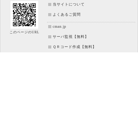
当サイトについて
よくあるご質問
cman.jp
このページのURL
サーバ監視【無料】
ＱＲコード作成【無料】
画像加工【無料】
htaccess作成【無料】
WEB便利ノート【無料】
IT比較実験【無料】
アイコン素材【無料】
文字/ボタンのイメージ画像作成【無料】
ホームページのパーツ作成【無料】
パソコン
運営 : CMAN 株式会社シーマン