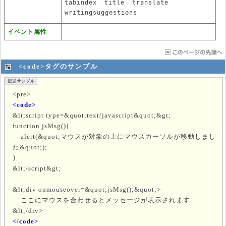
tabindex
title
translate
writingsuggestions
イベント属性
<code>タグのサンプル
<pre>
<code>
&lt;script type=&quot;text/javascript&quot;&gt;
function jsMsg(){
alert(&quot;マウスが対象の上にマウスカーソルが移動しまし
た&quot;);
}
&lt;/script&gt;
&lt;div onmouseover=&quot;jsMsg();&quot;>
ここにマウスを合わせるとメッセージが表示されます
&lt;/div>
</code>