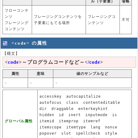
ル（子要素）
省略
フローコンテ
ンツ
フレージングコンテンツを
フレージングコ
不可
フレージング
子要素にもてる場所
ンテンツ
コンテンツ
<code> の属性
【構文】
<
code
>～プログラムコードなど～<
/code
>
属性
意味
値のサンプルなど
-
-
-
accesskey
autocapitalize
autofocus
class
contenteditable
dir
draggable
enterkeyhint
hidden
id
inert
inputmode
is
グローバル属性
itemid
itemprop
itemref
itemscope
itemtype
lang
nonce
popover
slot
spellcheck
style