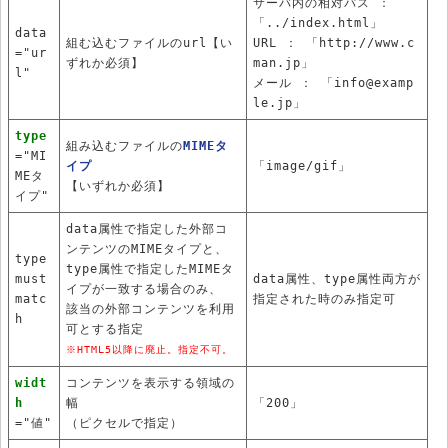
サーバ内の相対パス ：
「../index.html」
data
組む込むファイルのurl【い
URL ： 「http://www.c
="ur
ずれか必須】
man.jp」
l"
メール ： 「info@examp
le.jp」
type
組み込むファイルの
MIMEタ
="MI
イプ
「image/gif」
MEタ
【いずれか必須】
イプ"
data属性で指定した外部コ
ンテンツのMIMEタイプと、
type
type属性で指定したMIMEタ
must
data属性、type属性両方が
イプが一致する場合のみ、
matc
指定された時のみ指定可
該当の外部コンテンツを利用
h
可とする指定
※HTML5以降に廃止。指定不可。
widt
コンテンツを表示する領域の
h
幅
「200」
="値"
（ピクセルで指定）