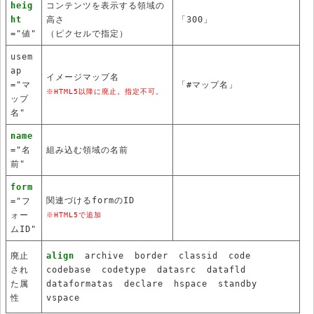
heig
コンテンツを表示する領域の
ht
高さ
「300」
="値"
（ピクセルで指定）
usem
ap
イメージマップ名
="マ
「#マップ名」
※HTML5以降に廃止。指定不可。
ップ
名"
name
="名
組み込む領域の名前
前"
form
関連づけるformのID
="フ
ォー
※HTML5で追加
ムID"
廃止
align
archive
border
classid
code
され
codebase
codetype
datasrc
datafld
た属
dataformatas
declare
hspace
standby
性
vspace