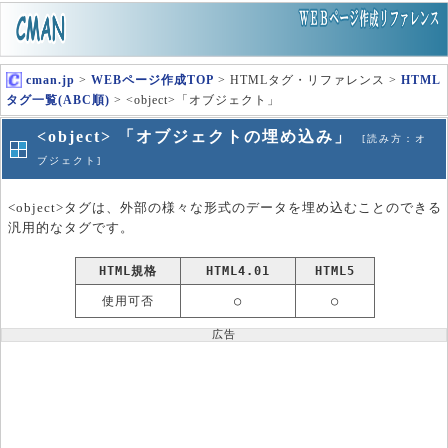
cman.jp
>
WEBページ作成TOP
> HTMLタグ・リファレンス >
HTML
タグ一覧(ABC順)
> <object>「オブジェクト」
<object> 「オブジェクトの埋め込み」
[読み方：オ
ブジェクト]
<object>タグは、外部の様々な形式のデータを埋め込むことのできる
汎用的なタグです。
HTML規格
HTML4.01
HTML5
使用可否
○
○
広告