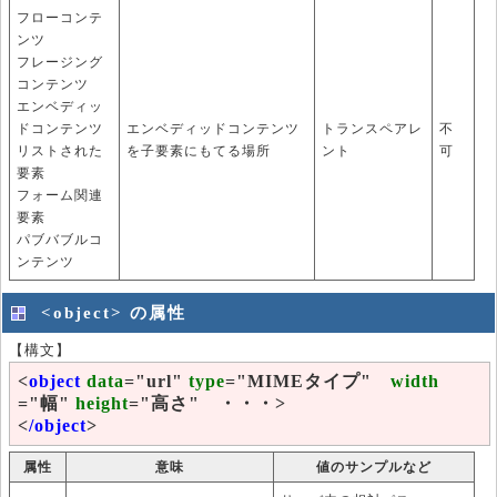
フローコンテ
ンツ
フレージング
コンテンツ
エンベディッ
ドコンテンツ
エンベディッドコンテンツ
トランスペアレ
不
リストされた
を子要素にもてる場所
ント
可
要素
フォーム関連
要素
パブバブルコ
ンテンツ
<object> の属性
【構文】
<
object
data
="url"
type
="MIMEタイプ"
width
="幅"
height
="高さ" ・・・>
<
/object
>
属性
意味
値のサンプルなど