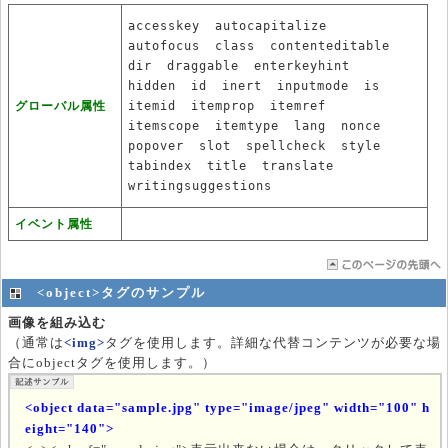
accesskey
autocapitalize
autofocus
class
contenteditable
dir
draggable
enterkeyhint
hidden
id
inert
inputmode
is
グローバル属性
itemid
itemprop
itemref
itemscope
itemtype
lang
nonce
popover
slot
spellcheck
style
tabindex
title
translate
writingsuggestions
イベント属性
<object>タグのサンプル
画像を組み込む
（通常は
<img>
タグを使用します。詳細な代替コンテンツが必要な場
合にobjectタグを使用します。）
<object data="sample.jpg" type="image/jpeg" width="100" h
eight="140">