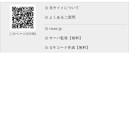
当サイトについて
よくあるご質問
cman.jp
このページのURL
サーバ監視【無料】
ＱＲコード作成【無料】
画像加工【無料】
htaccess作成【無料】
WEB便利ノート【無料】
IT比較実験【無料】
アイコン素材【無料】
文字/ボタンのイメージ画像作成【無料】
ホームページのパーツ作成【無料】