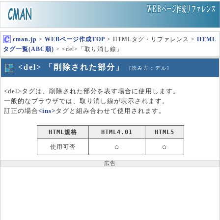
cman.jp
>
WEBページ作成TOP
> HTMLタグ・リファレンス >
HTML
タグ一覧(ABC順)
> <del>「取り消し線」
<del> 「削除された部分」
[読み方：デル]
<del>タグは、削除された部分を表す場合に使用します。
一般的なブラウザでは、取り消し線が表示されます。
訂正の場合
<ins>
タグと組み合わせて使用されます。
HTML規格
HTML4.01
HTML5
使用可否
○
○
広告