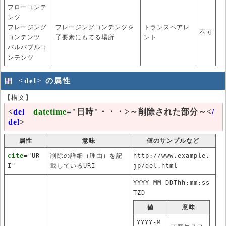
フローコンテ
ンツ
フレージング
フレージングコンテンツを
トランスペアレ
不可
コンテンツ
子要素にもてる場所
ント
パルパブルコ
ンテンツ
<del> の属性
【構文】
<
del
datetime
="日時"・・・>～削除された部分～<
/
del
>
属性
意味
値のサンプルなど
cite
="UR
削除の詳細（理由）を記
http://www.example.
I"
載しているURI
jp/del.html
YYYY-MM-DDThh:mm:ss
TZD
値
意味
YYYY-M