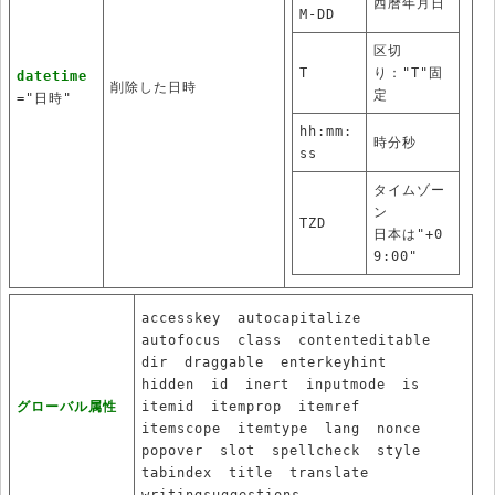
西暦年月日
M-DD
区切
T
り："T"固
datetime
削除した日時
定
="日時"
hh:mm:
時分秒
ss
タイムゾー
ン
TZD
日本は"+0
9:00"
accesskey
autocapitalize
autofocus
class
contenteditable
dir
draggable
enterkeyhint
hidden
id
inert
inputmode
is
グローバル属性
itemid
itemprop
itemref
itemscope
itemtype
lang
nonce
popover
slot
spellcheck
style
tabindex
title
translate
writingsuggestions