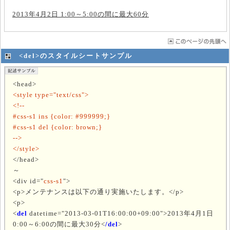
2013年4月2日 1:00～5:00の間に最大60分
<del>のスタイルシートサンプル
<head>
<style type="text/css">
<!--
#css-s1 ins {color: #999999;}
#css-s1 del {color: brown;}
-->
</style>
</head>
～
<div id="
css-s1
">
<p>メンテナンスは以下の通り実施いたします。</p>
<p>
<
del
datetime="2013-03-01T16:00:00+09:00">2013年4月1日
0:00～6:00の間に最大30分<
/del
>