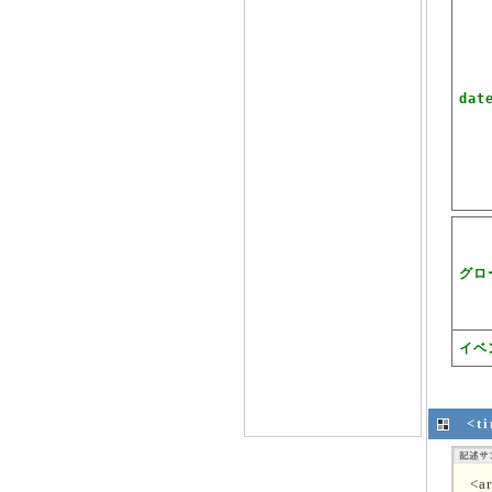
dat
グロ
イベ
<
<ar