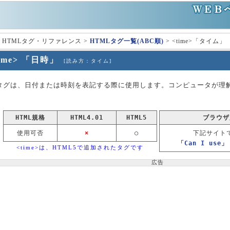
 HTMLタグ・リファレンス >
HTMLタグ一覧(ABC順)
> <time>「タイム」
time> 「日時」
[読み方：タイム]
me>タグは、日付または時刻を表記する際に使用します。コンピュータが
HTML規格
HTML4.01
HTML5
ブラウザ
使用可否
×
○
下記サイト
「Can I use」
<time>は、HTML5で追加されたタグです
広告