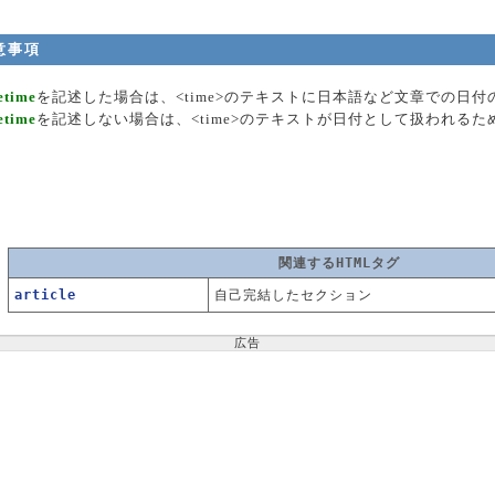
意事項
etime
を記述した場合は、<time>のテキストに日本語など文章での日
etime
を記述しない場合は、<time>のテキストが日付として扱われる
。
関連するHTMLタグ
article
自己完結したセクション
広告