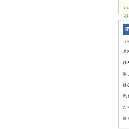
</a
（
週
ひ
楽
は
私
た
愛