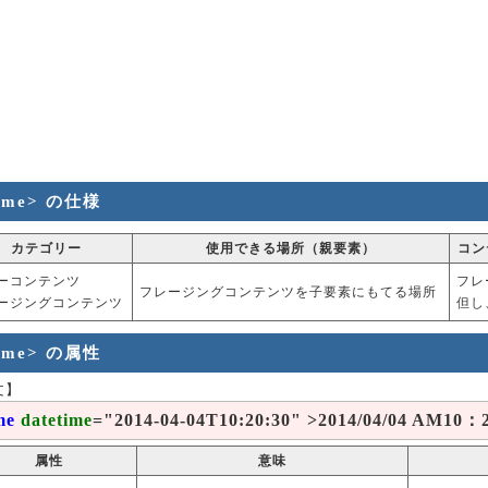
time> の仕様
カテゴリー
使用できる場所（親要素）
コン
ーコンテンツ
フレ
フレージングコンテンツを子要素にもてる場所
ージングコンテンツ
但し
time> の属性
文】
me
datetime
="2014-04-04T10:20:30" >2014/04/04 AM10：
属性
意味