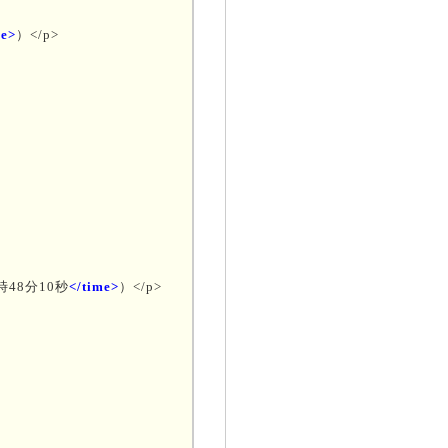
me>
）</p>
0時48分10秒
</time>
）</p>