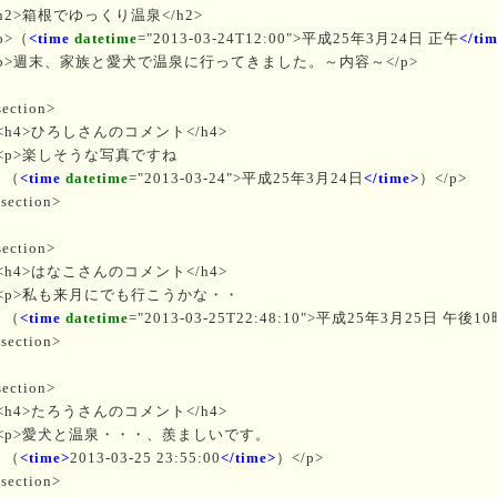
h2>箱根でゆっくり温泉</h2>
p>（
<time
datetime
="2013-03-24T12:00">平成25年3月24日 正午
</ti
p>週末、家族と愛犬で温泉に行ってきました。～内容～</p>
ection>
h4>ひろしさんのコメント</h4>
p>楽しそうな写真ですね
（
<time
datetime
="2013-03-24">平成25年3月24日
</time>
）</p>
section>
ection>
h4>はなこさんのコメント</h4>
p>私も来月にでも行こうかな・・
（
<time
datetime
="2013-03-25T22:48:10">平成25年3月25日 午後1
section>
ection>
h4>たろうさんのコメント</h4>
p>愛犬と温泉・・・、羨ましいです。
（
<time>
2013-03-25 23:55:00
</time>
）</p>
section>