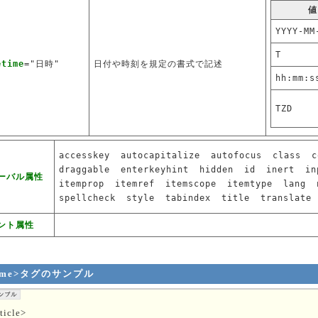
値
YYYY-MM
T
etime
="日時"
日付や時刻を規定の書式で記述
hh:mm:s
TZD
accesskey
autocapitalize
autofocus
class
c
draggable
enterkeyhint
hidden
id
inert
in
ーバル属性
itemprop
itemref
itemscope
itemtype
lang
spellcheck
style
tabindex
title
translate
ント属性
time>タグのサンプル
ticle>