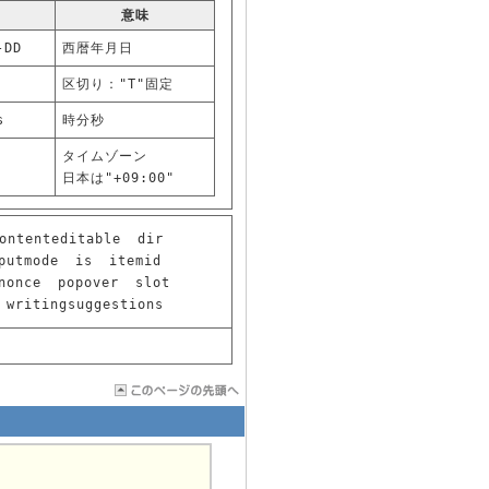
意味
-DD
西暦年月日
区切り："T"固定
s
時分秒
タイムゾーン
日本は"+09:00"
ontenteditable
dir
putmode
is
itemid
nonce
popover
slot
writingsuggestions