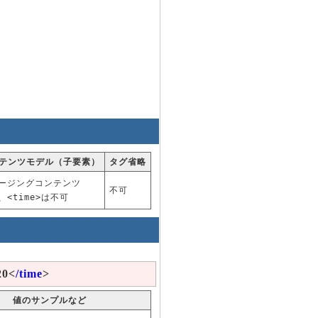
テンツモデル（子要素）
タグ省略
ージングコンテンツ
不可
、<time>は不可
20<
/time
>
値のサンプルなど