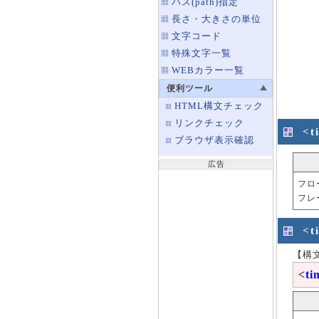
パス(path)指定
長さ・大きさの単位
文字コード
特殊文字一覧
WEBカラー一覧
便利ツール
HTML構文チェック
リンクチェック
<
ブラウザ表示確認
広告
フロ
フレ
<
【構
<
ti