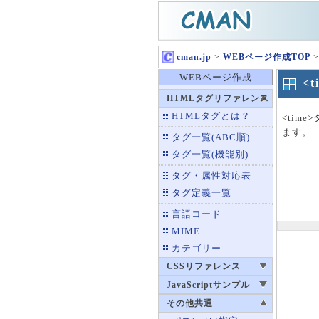
cman.jp
>
WEBページ作成TOP
>
WEBページ作成
<
HTMLタグリファレンス
HTMLタグとは？
<ti
ます。
タグ一覧(ABC順)
タグ一覧(機能別)
タグ・属性対応表
タグ定義一覧
言語コード
MIME
カテゴリー
CSSリファレンス
JavaScriptサンプル
その他共通