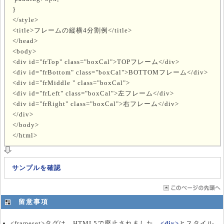
}
</style>
<title>フレームの縦横4分割例</title>
</head>
<body>
<div id="frTop" class="boxCal">TOPフレーム</div>
<div id="frBottom" class="boxCal">BOTTOMフレーム</div>
<div id="frMiddle " class="boxCal">
<div id="frLeft" class="boxCal">左フレーム</div>
<div id="frRight" class="boxCal">右フレーム</div>
</div>
</body>
</html>
サンプルを確認
留意事項
<frameset>タグは、HTML5で廃止されました。
<div>
とスタイル