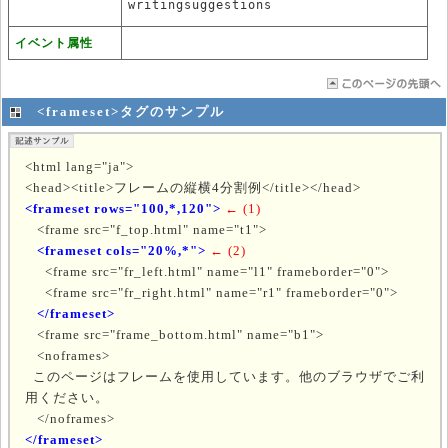
writingsuggestions
イベント属性
<frameset>タグのサンプル
<html lang="ja">
<head><title>フレームの縦横4分割例</title></head>
<frameset rows="100,*,120">
← (1)
<frame src="f_top.html" name="t1">
<frameset cols="20%,*">
← (2)
<frame src="fr_left.html" name="l1" frameborder="0">
<frame src="fr_right.html" name="r1" frameborder="0">
</frameset>
<frame src="frame_bottom.html" name="b1">
<noframes>
このページはフレームを使用しています。他のブラウザでご利
用ください。
</noframes>
</frameset>