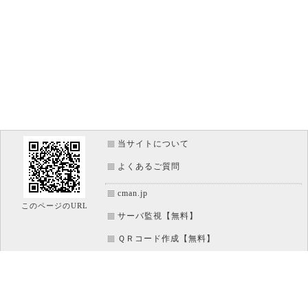
当サイトについて
よくあるご質問
cman.jp
このページのURL
サーバ監視【無料】
ＱＲコード作成【無料】
画像加工【無料】
htaccess作成【無料】
WEB便利ノート【無料】