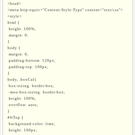
<head>
<meta http-equiv="Content-Style-Type" content="text/css">
<style>
html {
height: 100%;
margin: 0;
}
body {
margin: 0;
padding-bottom: 120px;
padding-top: 100px;
}
body, .boxCal{
box-sizing: border-box;
-moz-box-sizing: border-box;
height: 100%;
overflow: auto;
}
#frTop {
background-color: lime;
height: 100px;