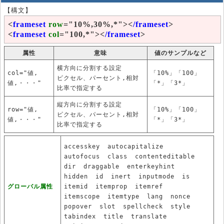
【構文】
<
frameset
row
="10%,30%,*"><
/frameset
>
<
frameset
col
="100,*"><
/frameset
>
属性
意味
値のサンプルなど
横方向に分割する設定
col="値,
「10%」「100」
ピクセル、パーセント,相対
値,・・・"
「*」「3*」
比率で指定する
縦方向に分割する設定
row="値,
「10%」「100」
ピクセル、パーセント,相対
値,・・・"
「*」「3*」
比率で指定する
accesskey
autocapitalize
autofocus
class
contenteditable
dir
draggable
enterkeyhint
hidden
id
inert
inputmode
is
グローバル属性
itemid
itemprop
itemref
itemscope
itemtype
lang
nonce
popover
slot
spellcheck
style
tabindex
title
translate