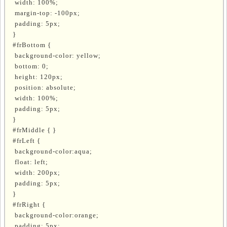
width: 100%;
margin-top: -100px;
padding: 5px;
}
#frBottom {
background-color: yellow;
bottom: 0;
height: 120px;
position: absolute;
width: 100%;
padding: 5px;
}
#frMiddle { }
#frLeft {
background-color:aqua;
float: left;
width: 200px;
padding: 5px;
}
#frRight {
background-color:orange;
padding: 5px;