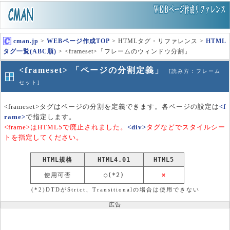
cman.jp
>
WEBページ作成TOP
> HTMLタグ・リファレンス >
HTML
タグ一覧(ABC順)
> <frameset>「フレームのウィンドウ分割」
<frameset> 「ページの分割定義」
[読み方：フレーム
セット]
<frameset>タグはページの分割を定義できます。各ページの設定は
<f
rame>
で指定します。
<frame>はHTML5で廃止されました。
<div>
タグなどでスタイルシー
トを指定してください。
HTML規格
HTML4.01
HTML5
使用可否
○(*2)
×
(*2)DTDがStrict、Transitionalの場合は使用できない
広告