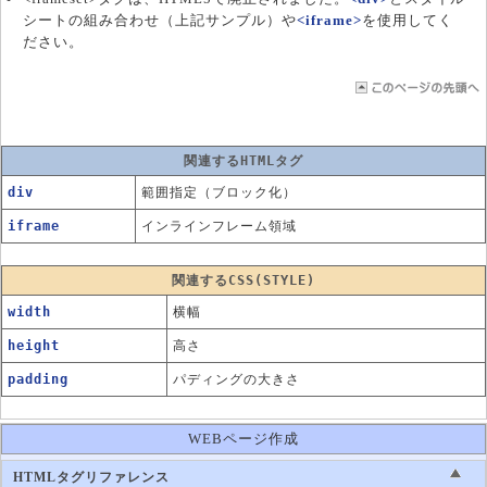
シートの組み合わせ（上記サンプル）や
<iframe>
を使用してく
ださい。
関連するHTMLタグ
div
範囲指定（ブロック化）
iframe
インラインフレーム領域
関連するCSS(STYLE)
width
横幅
height
高さ
padding
パディングの大きさ
WEBページ作成
HTMLタグリファレンス