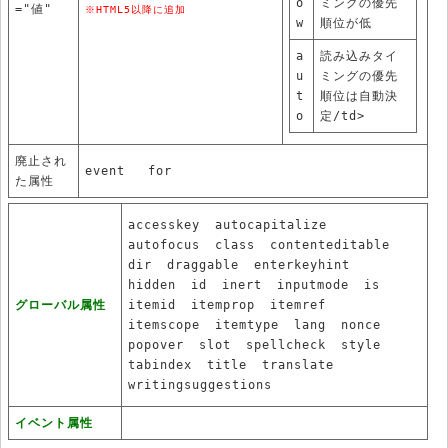
o
ミングの優先
="値"
※HTML5以降に追加
w
順位が低
a
読み込みタイ
u
ミングの優先
t
順位は自動決
o
定/td>
廃止され
event
for
た属性
accesskey
autocapitalize
autofocus
class
contenteditable
dir
draggable
enterkeyhint
hidden
id
inert
inputmode
is
グローバル属性
itemid
itemprop
itemref
itemscope
itemtype
lang
nonce
popover
slot
spellcheck
style
tabindex
title
translate
writingsuggestions
イベント属性