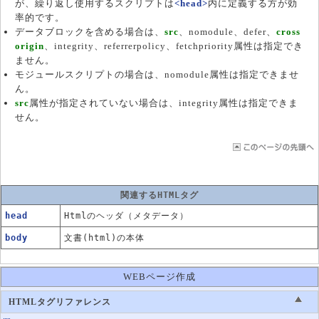
が、繰り返し使用するスクリプトは
<head>
内に定義する方が効
率的です。
データブロックを含める場合は、
src
、nomodule、defer、
cross
origin
、integrity、referrerpolicy、fetchpriority属性は指定でき
ません。
モジュールスクリプトの場合は、nomodule属性は指定できませ
ん。
src
属性が指定されていない場合は、integrity属性は指定できま
せん。
関連するHTMLタグ
head
Htmlのヘッダ（メタデータ）
body
文書(html)の本体
WEBページ作成
HTMLタグリファレンス