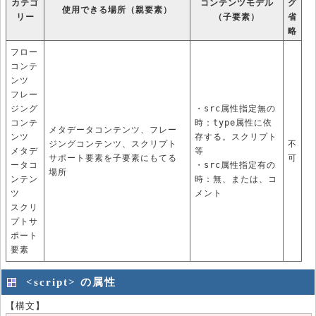
カテゴ
コンテンツモデル
グ
使用できる場所（親要素）
リー
（子要素）
省
略
フロー
コンテ
ンツ
フレー
ジング
・src属性指定無の
コンテ
時：type属性に依
メタデータコンテンツ、フレー
ンツ
存する。スクリプト
ジングコンテンツ、スクリプト
不
メタデ
等
サポート要素を子要素にもてる
可
ータコ
・src属性指定有の
場所
ンテン
時：無、または、コ
ツ
メント
スクリ
プトサ
ポート
要素
<script> の属性
【構文】