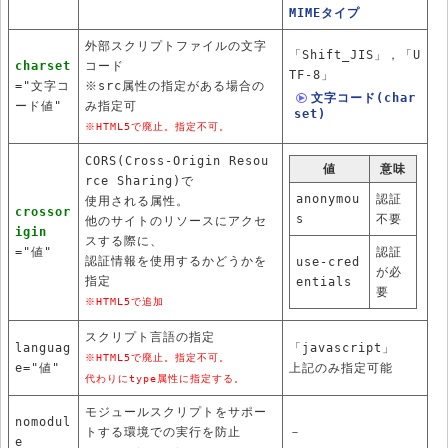
MIMEタイプ
外部スクリプトファイルの文字
「Shift_JIS」，「U
charset
コード
TF-8」
="文字コ
※src属性の指定がある場合の
文字コード(char
ード値"
み指定可
set)
※HTML5で廃止。指定不可。
CORS(Cross-Origin Resou
値
意味
rce Sharing)で
anonymou
認証
使用される属性。
crossor
s
不要
他のサイトのリソースにアクセ
igin
スする際に、
="値"
認証
認証情報を使用するかどうかを
use-cred
が必
指定
entials
要
※HTML5で追加
スクリプト言語の指定
languag
「javascript」
※HTML5で廃止。指定不可。
e="値"
上記のみ指定可能
代わりにtype属性に指定する。
モジュールスクリプトをサポー
nomodul
トする環境での実行を防止
－
e