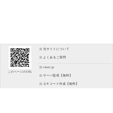
当サイトについて
よくあるご質問
cman.jp
このページのURL
サーバ監視【無料】
ＱＲコード作成【無料】
画像加工【無料】
htaccess作成【無料】
WEB便利ノート【無料】