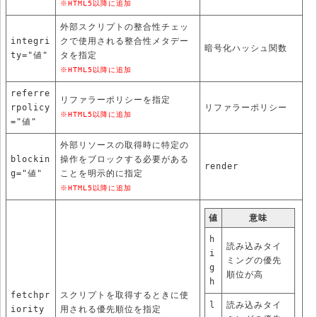
※HTML5以降に追加
外部スクリプトの整合性チェッ
integri
クで使用される整合性メタデー
暗号化ハッシュ関数
ty="値"
タを指定
※HTML5以降に追加
referre
リファラーポリシーを指定
rpolicy
リファラーポリシー
※HTML5以降に追加
="値"
外部リソースの取得時に特定の
blockin
操作をブロックする必要がある
render
g="値"
ことを明示的に指定
※HTML5以降に追加
値
意味
h
読み込みタイ
i
ミングの優先
g
順位が高
h
fetchpr
スクリプトを取得するときに使
l
読み込みタイ
iority
用される優先順位を指定