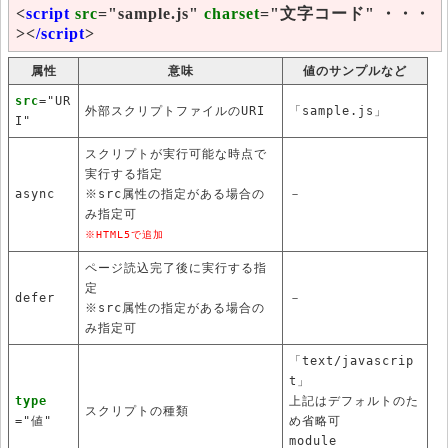
<
script
src
="sample.js"
charset
="文字コード" ・・・
><
/script
>
属性
意味
値のサンプルなど
src
="UR
外部スクリプトファイルのURI
「sample.js」
I"
スクリプトが実行可能な時点で
実行する指定
async
※src属性の指定がある場合の
－
み指定可
※HTML5で追加
ページ読込完了後に実行する指
定
defer
－
※src属性の指定がある場合の
み指定可
「text/javascrip
t」
type
上記はデフォルトのた
スクリプトの種類
="値"
め省略可
module