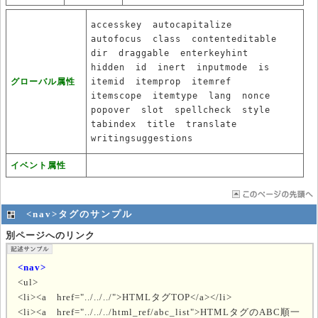
accesskey
autocapitalize
autofocus
class
contenteditable
dir
draggable
enterkeyhint
hidden
id
inert
inputmode
is
グローバル属性
itemid
itemprop
itemref
itemscope
itemtype
lang
nonce
popover
slot
spellcheck
style
tabindex
title
translate
writingsuggestions
イベント属性
<nav>タグのサンプル
別ページへのリンク
<nav>
<ul>
<li><a href="../../../">HTMLタグTOP</a></li>
<li><a href="../../../html_ref/abc_list">HTMLタグのABC順一