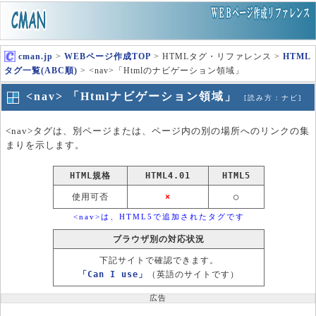
cman.jp
>
WEBページ作成TOP
> HTMLタグ・リファレンス >
HTML
タグ一覧(ABC順)
> <nav>「Htmlのナビゲーション領域」
<nav> 「Htmlナビゲーション領域」
[読み方：ナビ]
<nav>タグは、別ページまたは、ページ内の別の場所へのリンクの集
まりを示します。
HTML規格
HTML4.01
HTML5
使用可否
×
○
<nav>は、HTML5で追加されたタグです
ブラウザ別の対応状況
下記サイトで確認できます。
「Can I use」
（英語のサイトです）
広告