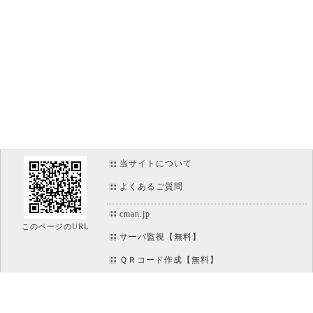
当サイトについて
よくあるご質問
cman.jp
このページのURL
サーバ監視【無料】
ＱＲコード作成【無料】
画像加工【無料】
htaccess作成【無料】