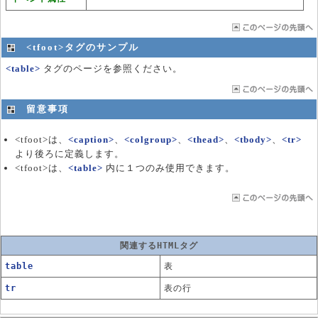
<tfoot>タグのサンプル
<table>
タグのページを参照ください。
留意事項
<tfoot>は、
<caption>
、
<colgroup>
、
<thead>
、
<tbody>
、
<tr>
より後ろに定義します。
<tfoot>は、
<table>
内に１つのみ使用できます。
関連するHTMLタグ
table
表
tr
表の行