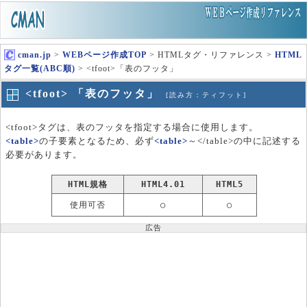
cman.jp
>
WEBページ作成TOP
> HTMLタグ・リファレンス >
HTML
タグ一覧(ABC順)
> <tfoot>「表のフッタ」
<tfoot> 「表のフッタ」
[読み方：ティフット]
<tfoot>タグは、表のフッタを指定する場合に使用します。
<table>
の子要素となるため、必ず
<table>
～</table>の中に記述する
必要があります。
HTML規格
HTML4.01
HTML5
使用可否
○
○
広告