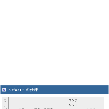
<tfoot> の仕様
カ
コンテ
テ
ンツモ