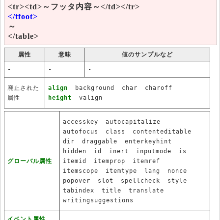
<tr><td>～フッタ内容～</td></tr>
</tfoot>
～
</table>
属性
意味
値のサンプルなど
-
-
-
廃止された
align
background
char
charoff
属性
height
valign
accesskey
autocapitalize
autofocus
class
contenteditable
dir
draggable
enterkeyhint
hidden
id
inert
inputmode
is
グローバル属性
itemid
itemprop
itemref
itemscope
itemtype
lang
nonce
popover
slot
spellcheck
style
tabindex
title
translate
writingsuggestions
イベント属性