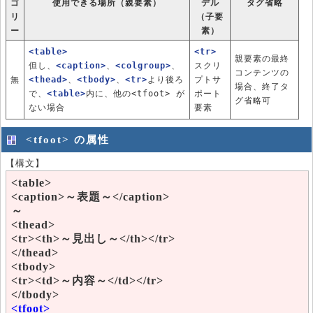
ゴ
使用できる場所（親要素）
デル
タグ省略
リ
（子要
ー
素）
<table>
<tr>
親要素の最終
但し、
<caption>
、
<colgroup>
、
スクリ
コンテンツの
無
<thead>
、
<tbody>
、
<tr>
より後ろ
プトサ
場合、終了タ
で、
<table>
内に、他の<tfoot> が
ポート
グ省略可
ない場合
要素
<tfoot> の属性
【構文】
<table>
<caption>～表題～</caption>
～
<thead>
<tr><th>～見出し～</th></tr>
</thead>
<tbody>
<tr><td>～内容～</td></tr>
</tbody>
<tfoot>