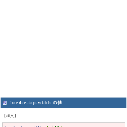
border-top-width の値
【構文】