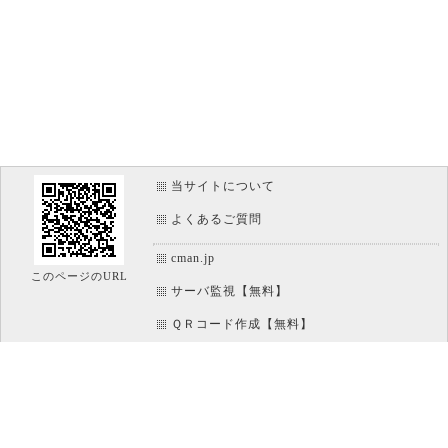
当サイトについて
よくあるご質問
cman.jp
このページのURL
サーバ監視【無料】
ＱＲコード作成【無料】
画像加工【無料】
htaccess作成【無料】
WEB便利ノート【無料】