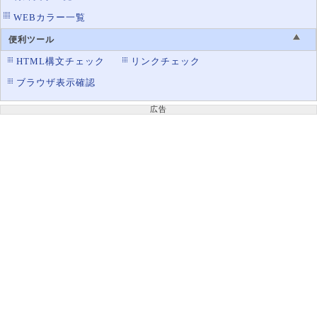
WEBカラー一覧
border-top-style
罫線の上辺のスタイル設定
border-width
便利ツール
罫線の太さ設定
HTML構文チェック
リンクチェック
column-width
マルチカラムのカラムの横幅
ブラウザ表示確認
max-width
横幅の最大値
min-width
横幅の最小値
広告
outline-width
アウトラインの太さ
width
横幅
border-image
画像を使った罫線の表示
border-image-outset
ボーダーイメージエリアを広げる
border-image-repeat
画像ボーダーの繰り返し方法
border-image-slice
画像のボーダー使用範囲
border-image-source
ボーダーの使用画像ファイル
border-image-width
画像ボーダーの太さ