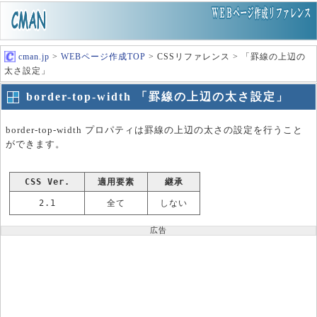
cman.jp
>
WEBページ作成TOP
> CSSリファレンス > 「罫線の上辺の
太さ設定」
border-top-width 「罫線の上辺の太さ設定」
border-top-width プロパティは罫線の上辺の太さの設定を行うこと
ができます。
CSS Ver.
適用要素
継承
2.1
全て
しない
広告