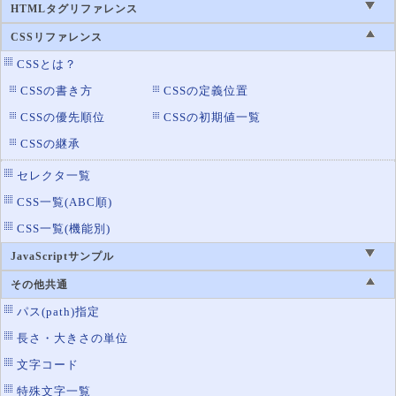
border-left
罫線の左辺の設定
HTMLタグリファレンス
border-left-color
罫線の左辺の色設定
CSSリファレンス
border-left-style
罫線の左辺のスタイル設定
CSSとは？
border-left-width
罫線の左辺の太さ設定
CSSの書き方
CSSの定義位置
border-radius
CSSの優先順位
CSSの初期値一覧
角丸の設定
CSSの継承
border-right
罫線の右辺の設定
border-right-color
罫線の右辺の色設定
セレクタ一覧
border-right-style
罫線の右辺のスタイル設定
CSS一覧(ABC順)
border-right-width
罫線の右辺の太さ設定
CSS一覧(機能別)
border-spacing
テーブルの罫線の間隔
JavaScriptサンプル
border-style
罫線のスタイル設定
その他共通
border-top
罫線の上辺の設定
パス(path)指定
border-top-color
罫線の上辺の色設定
長さ・大きさの単位
border-top-left-radius
左上の角丸
文字コード
border-top-right-radius
特殊文字一覧
右上の角丸