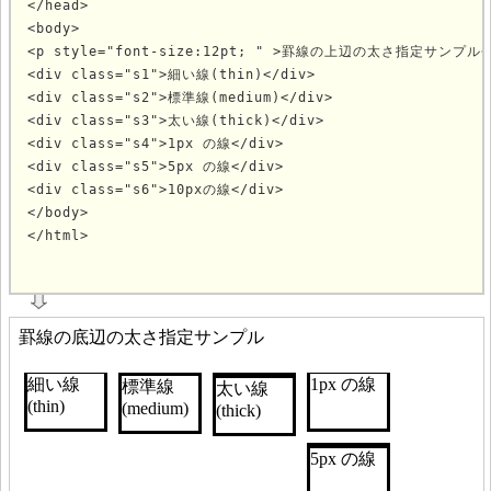
</head>

<body>

<p style="font-size:12pt; " >罫線の上辺の太さ指定サンプル</
<div class="s1">細い線(thin)</div>

<div class="s2">標準線(medium)</div>

<div class="s3">太い線(thick)</div>

<div class="s4">1px の線</div>

<div class="s5">5px の線</div>

<div class="s6">10pxの線</div>

</body>

</html>
			