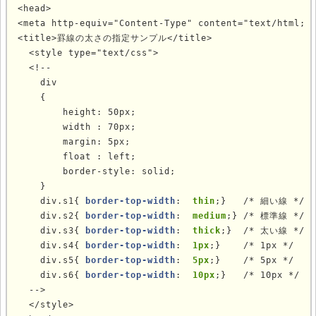
<head>

<meta http-equiv="Content-Type" content="text/html; c
<title>罫線の太さの指定サンプル</title>

  <style type="text/css">

  <!--

    div

    {

        height: 50px;

        width : 70px;

        margin: 5px;

        float : left;

        border-style: solid;

    }

    div.s1{ 
border-top-width
: 
 thin
;}   /* 細い線 */

    div.s2{ 
border-top-width
: 
 medium
;} /* 標準線 */

    div.s3{ 
border-top-width
: 
 thick
;}  /* 太い線 */

    div.s4{ 
border-top-width
: 
 1px
;}    /* 1px */

    div.s5{ 
border-top-width
: 
 5px
;}    /* 5px */

    div.s6{ 
border-top-width
: 
 10px
;}   /* 10px */

  -->

  </style>
