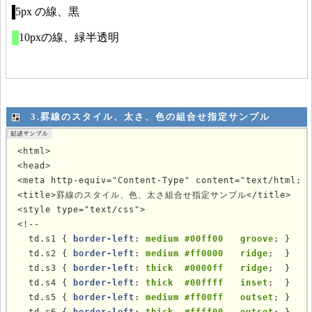
3.罫線のスタイル、太さ、色の組合せ指定サンプル
<html>

<head>

<meta http-equiv="Content-Type" content="text/html; c
<title>罫線のスタイル、色、太さ組合せ指定サンプル</title>

<style type="text/css">

<!--

  td.s1 { 
border-left
: 
medium #00ff00   groove
; }

  td.s2 { 
border-left
: 
medium #ff0000   ridge
;  }

  td.s3 { 
border-left
: 
thick  #0000ff   ridge
;  }

  td.s4 { 
border-left
: 
thick  #00ffff   inset
;  }

  td.s5 { 
border-left
: 
medium #ff00ff   outset
; }
