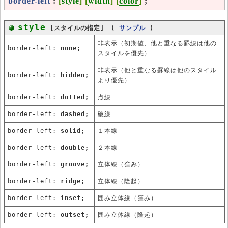
border-left
:
[
style
] [
width
] [
color
]
;
style
[スタイルの指定] (
サンプル
)
非表示（初期値、他と重なる罫線は他の
border-left:
none;
スタイルを優先）
非表示（他と重なる罫線は他のスタイル
border-left:
hidden;
より優先）
border-left:
dotted;
点線
border-left:
dashed;
破線
border-left:
solid;
１本線
border-left:
double;
２本線
border-left:
groove;
立体線（窪み）
border-left:
ridge;
立体線（隆起）
border-left:
inset;
囲み立体線（窪み）
border-left:
outset;
囲み立体線（隆起）