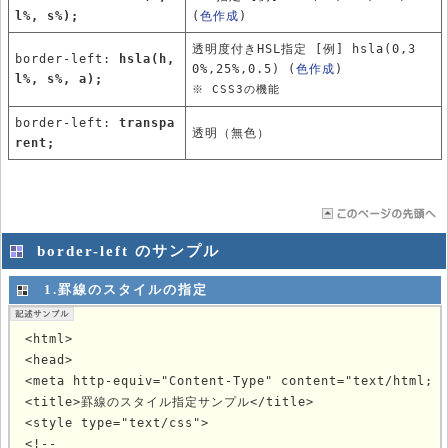
l%, s%);
(
色作成
)
透明度付きHSL指定 [例] hsla(0,3
border-left:
hsla(h,
0%,25%,0.5) (
色作成
)
l%, s%, a);
※ CSS3の機能
border-left:
transpa
透明（無色）
rent;
border-left のサンプル
1.罫線のスタイルの指定
<html>

<head>

<meta http-equiv="Content-Type" content="text/html; c
<title>罫線のスタイル指定サンプル</title>

<style type="text/css">

<!--
