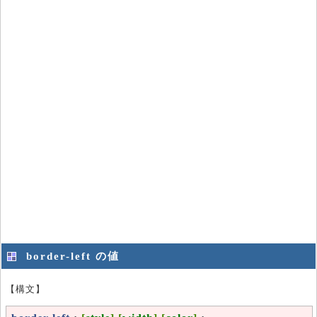
border-left の値
【構文】