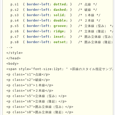
  p.s1  { 
border-left
: 
dotted
; }   /* 点線 */

  p.s2  { 
border-left
: 
dashed
; }   /* 破線 */

  p.s3  { 
border-left
: 
solid
;  }   /* １本線 */

  p.s4  { 
border-left
: 
double
; }   /* ２本線 */

  p.s5  { 
border-left
: 
groove
; }   /* 立体線（窪み） */

  p.s6  { 
border-left
: 
ridge
;  }   /* 立体線（隆起） */

  p.s7  { 
border-left
: 
inset
;  }   /* 囲み立体線（窪み） 
  p.s8  { 
border-left
: 
outset
; }   /* 囲み立体線（隆起） 
-->

</style>

</head>

<body>

<span style="font-size:12pt; " >罫線のスタイル指定サンプル<
<p class="s1">点線</p>

<p class="s2">破線</p>

<p class="s3">１本線</p>

<p class="s4">２本線</p>

<p class="s5">立体線（窪み）</p>

<p class="s6">立体線（隆起）</p>

<p class="s7">囲み立体線（窪み）</p>

<p class="s8">囲み立体線（隆起）</p>
