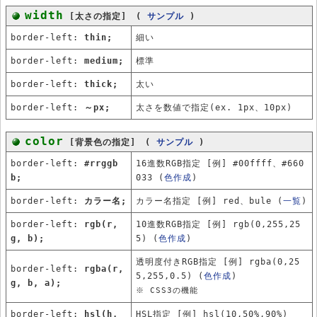
width
[太さの指定] (
サンプル
)
border-left:
thin;
細い
border-left:
medium;
標準
border-left:
thick;
太い
border-left:
～px;
太さを数値で指定(ex. 1px、10px)
color
[背景色の指定] (
サンプル
)
border-left:
#rrggb
16進数RGB指定 [例] #00ffff、#660
b;
033 (
色作成
)
border-left:
カラー名;
カラー名指定 [例] red、bule (
一覧
)
border-left:
rgb(r,
10進数RGB指定 [例] rgb(0,255,25
g, b);
5) (
色作成
)
透明度付きRGB指定 [例] rgba(0,25
border-left:
rgba(r,
5,255,0.5) (
色作成
)
g, b, a);
※ CSS3の機能
border-left:
hsl(h,
HSL指定 [例] hsl(10,50%,90%)