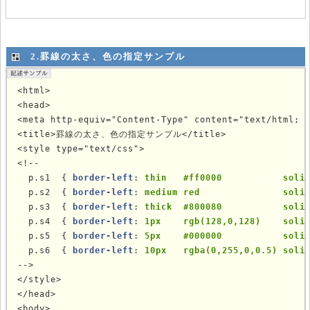
2.罫線の太さ、色の指定サンプル
<html>

<head>

<meta http-equiv="Content-Type" content="text/html; c
<title>罫線の太さ、色の指定サンプル</title>

<style type="text/css">

<!--

  p.s1  { 
border-left
: 
thin   #ff0000           soli
  p.s2  { 
border-left
: 
medium red               soli
  p.s3  { 
border-left
: 
thick  #800080           soli
  p.s4  { 
border-left
: 
1px    rgb(128,0,128)    soli
  p.s5  { 
border-left
: 
5px    #000000           soli
  p.s6  { 
border-left
: 
10px   rgba(0,255,0,0.5) soli
-->

</style>

</head>

<body>
