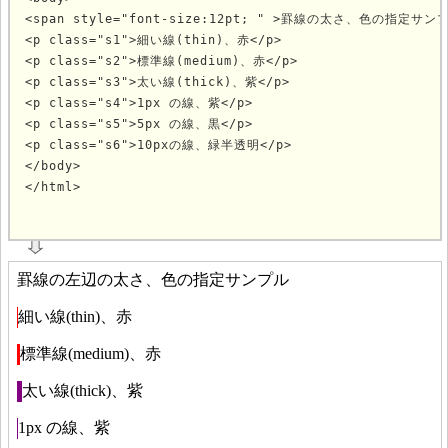
<span style="font-size:12pt; " >罫線の太さ、色の指定サンプル
<p class="s1">細い線(thin)、赤</p>

<p class="s2">標準線(medium)、赤</p>

<p class="s3">太い線(thick)、紫</p>

<p class="s4">1px の線、紫</p>

<p class="s5">5px の線、黒</p>

<p class="s6">10pxの線、緑半透明</p>

</body>

</html>
			