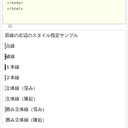
</body>

</html>
			