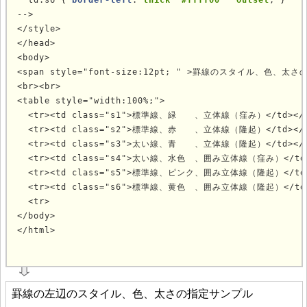
  td.s6 { 
border-left
: 
thick  #ffff00   outset
; }

-->

</style>

</head>

<body>

<span style="font-size:12pt; " >罫線のスタイル、色、太さ
<br><br>

<table style="width:100%;">

  <tr><td class="s1">標準線、緑　　、立体線（窪み）</td></t
  <tr><td class="s2">標準線、赤　　、立体線（隆起）</td></t
  <tr><td class="s3">太い線、青　　、立体線（隆起）</td></t
  <tr><td class="s4">太い線、水色　、囲み立体線（窪み）</td><
  <tr><td class="s5">標準線、ピンク、囲み立体線（隆起）</td><
  <tr><td class="s6">標準線、黄色　、囲み立体線（隆起）</td><
  <tr>

</body>

</html>
			