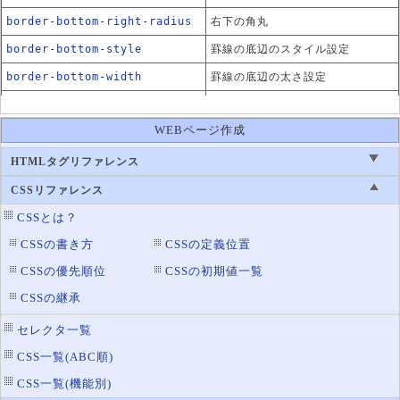
border-bottom-right-radius
右下の角丸
border-bottom-style
罫線の底辺のスタイル設定
border-bottom-width
罫線の底辺の太さ設定
border-collapse
テーブルの罫線の表示方法
WEBページ作成
border-color
罫線の色設定
border-left-color
罫線の左辺の色設定
HTMLタグリファレンス
border-left-style
罫線の左辺のスタイル設定
CSSリファレンス
border-left-width
罫線の左辺の太さ設定
CSSとは？
border-radius
角丸の設定
CSSの書き方
CSSの定義位置
border-right
CSSの優先順位
CSSの初期値一覧
罫線の右辺の設定
CSSの継承
border-right-color
罫線の右辺の色設定
border-right-style
罫線の右辺のスタイル設定
セレクタ一覧
border-right-width
罫線の右辺の太さ設定
CSS一覧(ABC順)
border-spacing
テーブルの罫線の間隔
CSS一覧(機能別)