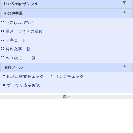
border-style
罫線のスタイル設定
JavaScriptサンプル
border-top
罫線の上辺の設定
その他共通
border-top-color
罫線の上辺の色設定
パス(path)指定
border-top-left-radius
左上の角丸
長さ・大きさの単位
border-top-right-radius
右上の角丸
文字コード
border-top-style
特殊文字一覧
罫線の上辺のスタイル設定
WEBカラー一覧
border-top-width
罫線の上辺の太さ設定
border-width
便利ツール
罫線の太さ設定
HTML構文チェック
リンクチェック
border-image
画像を使った罫線の表示
ブラウザ表示確認
border-image-outset
ボーダーイメージエリアを広げる
border-image-repeat
画像ボーダーの繰り返し方法
広告
border-image-slice
画像のボーダー使用範囲
border-image-source
ボーダーの使用画像ファイル
border-image-width
画像ボーダーの太さ