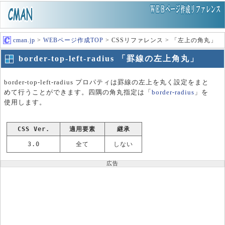
cman.jp
>
WEBページ作成TOP
> CSSリファレンス > 「左上の角丸」
border-top-left-radius 「罫線の左上角丸」
border-top-left-radius プロパティは罫線の左上を丸く設定をまと
めて行うことができます。四隅の角丸指定は「
border-radius
」を
使用します。
CSS Ver.
適用要素
継承
3.0
全て
しない
広告