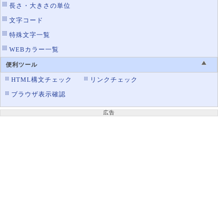
border-top-color
罫線の上辺の色設定
長さ・大きさの単位
border-top-right-radius
右上の角丸
文字コード
border-top-style
特殊文字一覧
罫線の上辺のスタイル設定
WEBカラー一覧
border-top-width
罫線の上辺の太さ設定
border-width
便利ツール
罫線の太さ設定
HTML構文チェック
リンクチェック
border-image
画像を使った罫線の表示
ブラウザ表示確認
border-image-outset
ボーダーイメージエリアを広げる
border-image-repeat
画像ボーダーの繰り返し方法
広告
border-image-slice
画像のボーダー使用範囲
border-image-source
ボーダーの使用画像ファイル
border-image-width
画像ボーダーの太さ