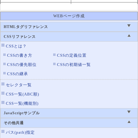
border-collapse
テーブルの罫線の表示方法
WEBページ作成
border-color
罫線の色設定
border-left
罫線の左辺の設定
HTMLタグリファレンス
border-left-color
罫線の左辺の色設定
CSSリファレンス
border-left-style
罫線の左辺のスタイル設定
CSSとは？
border-left-width
罫線の左辺の太さ設定
CSSの書き方
CSSの定義位置
border-radius
CSSの優先順位
CSSの初期値一覧
角丸の設定
CSSの継承
border-right
罫線の右辺の設定
border-right-color
罫線の右辺の色設定
セレクタ一覧
border-right-style
罫線の右辺のスタイル設定
CSS一覧(ABC順)
border-right-width
罫線の右辺の太さ設定
CSS一覧(機能別)
border-spacing
テーブルの罫線の間隔
JavaScriptサンプル
border-style
罫線のスタイル設定
その他共通
border-top
罫線の上辺の設定
パス(path)指定