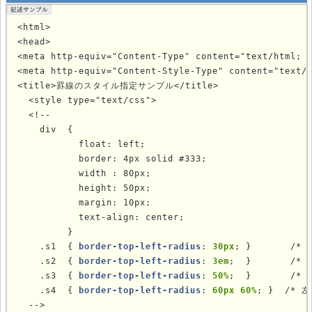
<html>

<head>

<meta http-equiv="Content-Type" content="text/html; c
<meta http-equiv="Content-Style-Type" content="text/c
<title>罫線のスタイル指定サンプル</title>

  <style type="text/css">

  <!--

    div  {

           float: left;

           border: 4px solid #333;

           width : 80px;

           height: 50px;

           margin: 10px;

           text-align: center;

         }

    .s1  { 
border-top-left-radius
: 
30px
; }       /* 
    .s2  { 
border-top-left-radius
: 
3em
;  }       /* 
    .s3  { 
border-top-left-radius
: 
50%
;  }       /* 
    .s4  { 
border-top-left-radius
: 
60px 60%
; }  /* 
  -->
