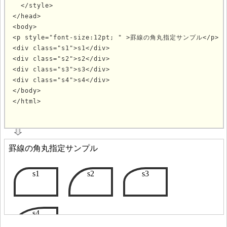
  </style>

</head>

<body>

<p style="font-size:12pt; " >罫線の角丸指定サンプル</p>

<div class="s1">s1</div>

<div class="s2">s2</div>

<div class="s3">s3</div>

<div class="s4">s4</div>

</body>

</html>
			