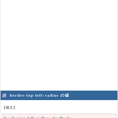
border-top-left-radius の値
【構文】