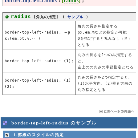
border-top-left-radius
:
[
radius
]
;
radius
[角丸の指定] (
サンプル
)
角丸の長さを指定する
border-top-left-radius:
～p
px,em,%などの指定が可能
x;
(em,pt,%,･･･)
0を指定すると丸みなし（角）
となる
丸みの長さを1つのみ指定する
border-top-left-radius:
(1);
と、
左上のの丸みの半径指定となる
丸みの長さを2つ指定すると、
border-top-left-radius:
(1)
(1)水平方向、(2)垂直方向の
(2);
丸み指定となる
border-top-left-radius のサンプル
1.罫線のスタイルの指定