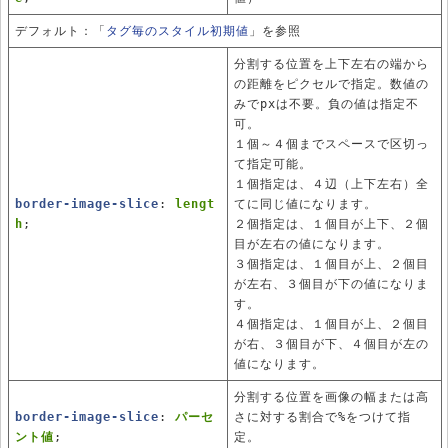
デフォルト：「
タグ毎のスタイル初期値
」を参照
分割する位置を上下左右の端から
の距離をピクセルで指定。数値の
みでpxは不要。負の値は指定不
可。
１個～４個までスペースで区切っ
て指定可能。
１個指定は、４辺（上下左右）全
border-image-slice
:
lengt
てに同じ値になります。
h
;
２個指定は、１個目が上下、２個
目が左右の値になります。
３個指定は、１個目が上、２個目
が左右、３個目が下の値になりま
す。
４個指定は、１個目が上、２個目
が右、３個目が下、４個目が左の
値になります。
分割する位置を画像の幅または高
border-image-slice
:
パーセ
さに対する割合で%をつけて指
ント値
;
定。