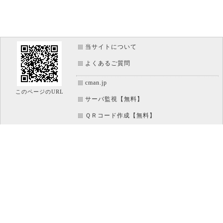
当サイトについて
よくあるご質問
cman.jp
このページのURL
サーバ監視【無料】
ＱＲコード作成【無料】
画像加工【無料】
htaccess作成【無料】
WEB便利ノート【無料】
IT比較実験【無料】
アイコン素材【無料】
文字/ボタンのイメージ画像作成【無料】