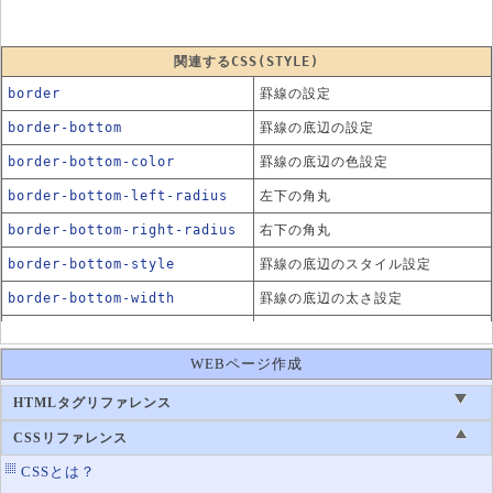
関連するCSS(STYLE)
border
罫線の設定
border-bottom
罫線の底辺の設定
border-bottom-color
罫線の底辺の色設定
border-bottom-left-radius
左下の角丸
border-bottom-right-radius
右下の角丸
border-bottom-style
罫線の底辺のスタイル設定
border-bottom-width
罫線の底辺の太さ設定
border-collapse
テーブルの罫線の表示方法
WEBページ作成
border-color
罫線の色設定
border-left
罫線の左辺の設定
HTMLタグリファレンス
border-left-color
罫線の左辺の色設定
CSSリファレンス
border-left-style
罫線の左辺のスタイル設定
CSSとは？