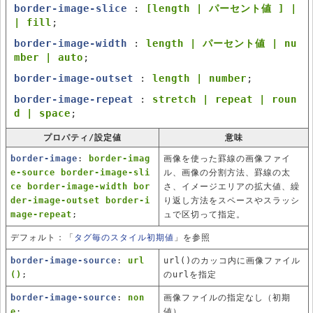
border-image-slice
:
[length | パーセント値 ] |
| fill
;
border-image-width
:
length | パーセント値 | nu
mber | auto
;
border-image-outset
:
length | number
;
border-image-repeat
:
stretch | repeat | roun
d | space
;
プロパティ/設定値
意味
border-image
:
border-imag
画像を使った罫線の画像ファイ
e-source border-image-sli
ル、画像の分割方法、罫線の太
ce border-image-width bor
さ、イメージエリアの拡大値、繰
der-image-outset border-i
り返し方法をスペースやスラッシ
mage-repeat
;
ュで区切って指定。
デフォルト：「
タグ毎のスタイル初期値
」を参照
border-image-source
:
url
url()のカッコ内に画像ファイル
()
;
のurlを指定
border-image-source
:
non
画像ファイルの指定なし（初期
e
;
値）