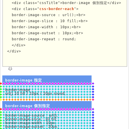
  <div class="cssTitle">border-image 個別指定</div>

  <div class="
css-border-each
">

  border-image-source : url();<br>

  border-image-slice : 10 fill;<br>

  border-image-width : 10px;<br>

  border-image-outset : 10px;<br>

  border-image-repeat : round;

  </div>

</div>
	
border-image 指定
border-image :
url() 10 fill / 10px / 10px round;
border-image 個別指定
border-image-source : url();
border-image-slice : 10 fill;
border-image-width : 10px;
border-image-outset : 10px;