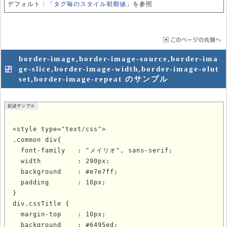
デフォルト：「
タグ毎のスタイル初期値
」を参照
border-image,border-image-source,border-ima
ge-slice,border-image-width,border-image-olut
set,border-image-repeat のサンプル
<style type="text/css">

.common div{

  font-family   : "メイリオ", sans-serif;

  width         : 290px;

  background    : #e7e7ff;

  padding       : 10px;

}

div.cssTitle {

  margin-top    : 10px;

  background    : #6495ed;
