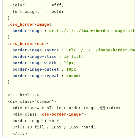
  color         : #fff;

  font-weight   : bold;

}

.
css_border-image
{

border-image
 : 
url(../../../image/border-image.gif
}

.
css_border-each
{

border-image-source
 : 
url(../../../image/border-im
border-image-slice
 : 
10 fill
;

border-image-width
 : 
10px
;

border-image-outset
 : 
10px
;

border-image-repeat
 : 
round
;

}

<!-- html -->

<div class="common">

  <div class="cssTitle">border-image 指定</div>

  <div class="
css-border-image
">

  border-image : <br>

  url() 10 fill / 10px / 10px round;

  </div>
