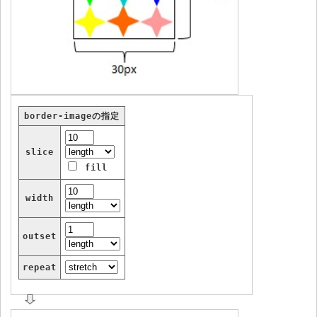
border-imageの指定
slice
fill
width
outset
repeat