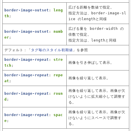
広げる距離を数値で指定。
border-image-outset
:
leng
指定方法は、border-image-sl
th
;
ice のlengthと同様
広げる量を border-width の
border-image-outset
:
numb
倍数で指定。
er
;
指定方法は、lengthと同様
デフォルト：「
タグ毎のスタイル初期値
」を参照
border-image-repeat
:
stre
画像を引き伸ばして表示。
tch
;
border-image-repeat
:
repe
画像を繰り返して表示。
at
;
画像を繰り返して表示。画像が欠
border-image-repeat
:
roun
けないように拡大縮小して調整す
d
;
る。
画像を繰り返して表示。画像が欠
border-image-repeat
:
spac
けないようにスペースで調整す
e
;
る。