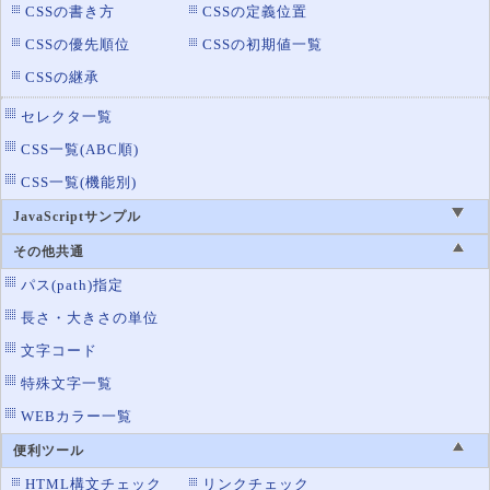
border-left-width
罫線の左辺の太さ設定
CSSの書き方
CSSの定義位置
border-radius
CSSの優先順位
CSSの初期値一覧
角丸の設定
CSSの継承
border-right
罫線の右辺の設定
border-right-color
罫線の右辺の色設定
セレクタ一覧
border-right-style
罫線の右辺のスタイル設定
CSS一覧(ABC順)
border-right-width
罫線の右辺の太さ設定
CSS一覧(機能別)
border-spacing
テーブルの罫線の間隔
JavaScriptサンプル
border-style
罫線のスタイル設定
その他共通
border-top
罫線の上辺の設定
パス(path)指定
border-top-color
罫線の上辺の色設定
長さ・大きさの単位
border-top-left-radius
左上の角丸
文字コード
border-top-right-radius
特殊文字一覧
右上の角丸
WEBカラー一覧
border-top-style
罫線の上辺のスタイル設定
border-top-width
便利ツール
罫線の上辺の太さ設定
HTML構文チェック
リンクチェック
border-width
罫線の太さ設定