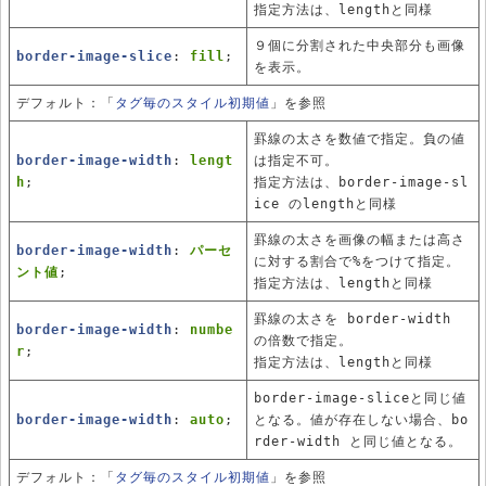
指定方法は、lengthと同様
９個に分割された中央部分も画像
border-image-slice
:
fill
;
を表示。
デフォルト：「
タグ毎のスタイル初期値
」を参照
罫線の太さを数値で指定。負の値
border-image-width
:
lengt
は指定不可。
h
;
指定方法は、border-image-sl
ice のlengthと同様
罫線の太さを画像の幅または高さ
border-image-width
:
パーセ
に対する割合で%をつけて指定。
ント値
;
指定方法は、lengthと同様
罫線の太さを border-width
border-image-width
:
numbe
の倍数で指定。
r
;
指定方法は、lengthと同様
border-image-sliceと同じ値
border-image-width
:
auto
;
となる。値が存在しない場合、bo
rder-width と同じ値となる。
デフォルト：「
タグ毎のスタイル初期値
」を参照