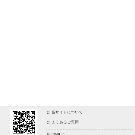
text-emphasis-color
圏点の色を指定
border-image
画像を使った罫線の表示
border-image-outset
ボーダーイメージエリアを広げる
border-image-repeat
画像ボーダーの繰り返し方法
border-image-slice
画像のボーダー使用範囲
border-image-source
ボーダーの使用画像ファイル
border-image-width
画像ボーダーの太さ
当サイトについて
よくあるご質問
cman.jp