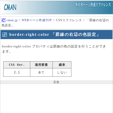
cman.jp
>
WEBページ作成TOP
> CSSリファレンス > 「罫線の右辺の
色設定」
border-right-color 「罫線の右辺の色設定」
border-right-color プロパティは罫線の色の設定を行うことができ
ます。
CSS Ver.
適用要素
継承
2.1
全て
しない
広告