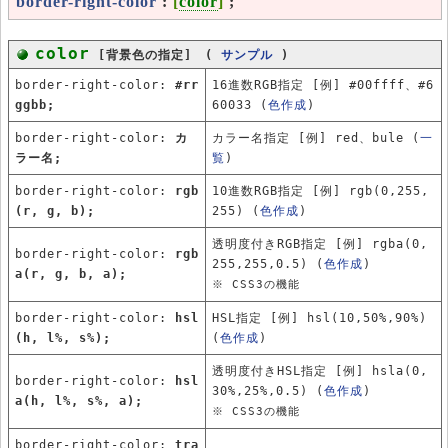
border-right-color
:
[
color
]
;
color
[背景色の指定] (
サンプル
)
border-right-color:
#rr
16進数RGB指定 [例] #00ffff、#6
ggbb;
60033 (
色作成
)
border-right-color:
カ
カラー名指定 [例] red、bule (
一
ラー名;
覧
)
border-right-color:
rgb
10進数RGB指定 [例] rgb(0,255,
(r, g, b);
255) (
色作成
)
透明度付きRGB指定 [例] rgba(0,
border-right-color:
rgb
255,255,0.5) (
色作成
)
a(r, g, b, a);
※ CSS3の機能
border-right-color:
hsl
HSL指定 [例] hsl(10,50%,90%)
(h, l%, s%);
(
色作成
)
透明度付きHSL指定 [例] hsla(0,
border-right-color:
hsl
30%,25%,0.5) (
色作成
)
a(h, l%, s%, a);
※ CSS3の機能
border-right-color:
tra