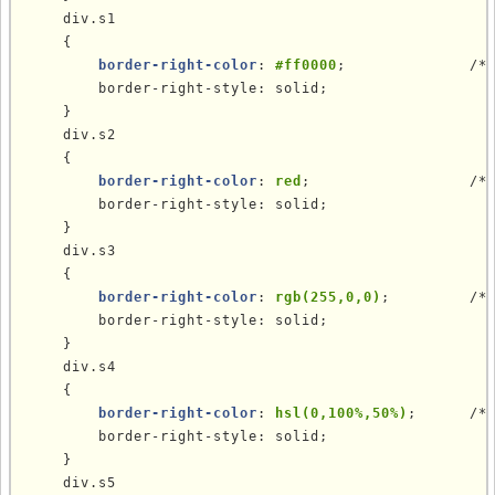
    div.s1

    {

border-right-color
: 
#ff0000
;              /
        border-right-style: solid;

    }  

    div.s2

    {

border-right-color
: 
red
;                  /
        border-right-style: solid;

    }

    div.s3

    {

border-right-color
: 
rgb(255,0,0)
;         /*
        border-right-style: solid;

    }

    div.s4

    {

border-right-color
: 
hsl(0,100%,50%)
;      /*
        border-right-style: solid;

    }

    div.s5
