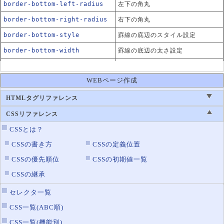
border-bottom-left-radius
左下の角丸
border-bottom-right-radius
右下の角丸
border-bottom-style
罫線の底辺のスタイル設定
border-bottom-width
罫線の底辺の太さ設定
border-collapse
テーブルの罫線の表示方法
WEBページ作成
border-color
罫線の色設定
border-left
罫線の左辺の設定
HTMLタグリファレンス
border-left-color
罫線の左辺の色設定
CSSリファレンス
border-left-style
罫線の左辺のスタイル設定
CSSとは？
border-left-width
罫線の左辺の太さ設定
CSSの書き方
CSSの定義位置
border-radius
CSSの優先順位
CSSの初期値一覧
角丸の設定
CSSの継承
border-right
罫線の右辺の設定
border-right-style
罫線の右辺のスタイル設定
セレクタ一覧
border-right-width
罫線の右辺の太さ設定
CSS一覧(ABC順)
border-spacing
テーブルの罫線の間隔
CSS一覧(機能別)