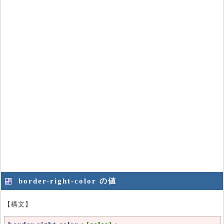
border-right-color の値
【構文】