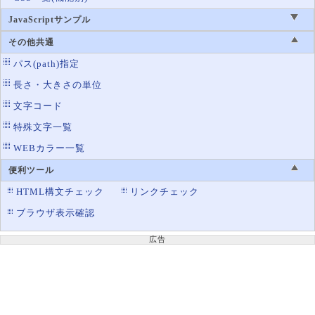
border-style
罫線のスタイル設定
JavaScriptサンプル
border-top
罫線の上辺の設定
その他共通
border-top-color
罫線の上辺の色設定
パス(path)指定
border-top-left-radius
左上の角丸
長さ・大きさの単位
border-top-right-radius
右上の角丸
文字コード
border-top-style
特殊文字一覧
罫線の上辺のスタイル設定
WEBカラー一覧
border-top-width
罫線の上辺の太さ設定
border-width
便利ツール
罫線の太さ設定
HTML構文チェック
リンクチェック
background-color
背景色の設定
ブラウザ表示確認
color
文字の色
column-rule-color
マルチカラムの区切り線の色
広告
opacity
透明度
outline-color
アウトラインの色
text-decoration-color
文字の装飾線の色を指定