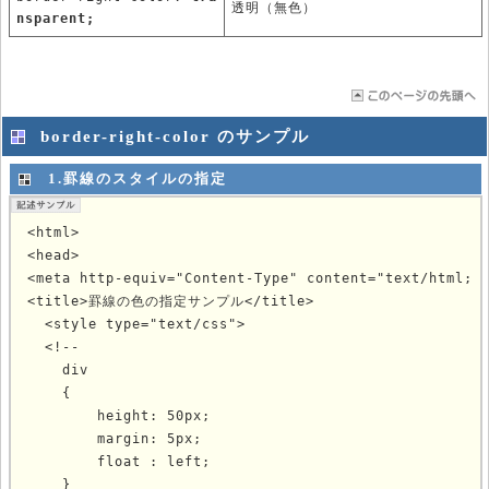
透明（無色）
nsparent;
border-right-color のサンプル
1.罫線のスタイルの指定
<html>

<head>

<meta http-equiv="Content-Type" content="text/html; c
<title>罫線の色の指定サンプル</title>

  <style type="text/css">

  <!--

    div

    {

        height: 50px;

        margin: 5px;

        float : left;

    }
