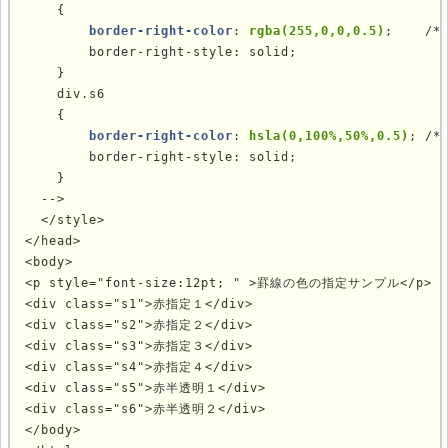
    {

 border-right-color
: 
rgba(255,0,0,0.5)
;    /
        border-right-style: solid;

    }

    div.s6

    {

border-right-color
: 
hsla(0,100%,50%,0.5)
; /*
        border-right-style: solid;

    }

  -->

  </style>

</head>

<body>

<p style="font-size:12pt; " >罫線の色の指定サンプル</p>

<div class="s1">赤指定１</div>

<div class="s2">赤指定２</div>

<div class="s3">赤指定３</div>

<div class="s4">赤指定４</div>

<div class="s5">赤半透明１</div>

<div class="s6">赤半透明２</div>

</body>
