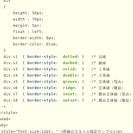
  div

 {

      height: 50px;

      width : 70px;

      margin: 5px;

      float : left;

      border-width: 8px;

      border-color: blue;

 }

  div.s1  { 
border-style
: 
 dotted
; }   /* 点線            
  div.s2  { 
border-style
: 
 dashed
; }   /* 破線            
  div.s3  { 
border-style
: 
 solid
;  }   /* １本線          
  div.s4  { 
border-style
: 
 double
; }   /* ２本線          
  div.s5  { 
border-style
: 
 groove
; }   /* 立体線（窪み）    
  div.s6  { 
border-style
: 
 ridge
;  }   /* 立体線（隆起）    
  div.s7  { 
border-style
: 
 inset
;  }   /* 囲み立体線（窪み） 
  div.s8  { 
border-style
: 
 outset
; }   /* 囲み立体線（隆起） 
->

</style>

head>

ody>

 style="font-size:12pt; " >罫線のスタイル指定サンプル</p>
