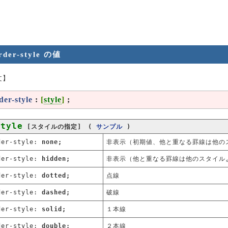
rder-style の値
文】
der-style
:
[
style
]
;
style
[スタイルの指定] (
サンプル
)
der-style:
none;
非表示（初期値、他と重なる罫線は他の
der-style:
hidden;
非表示（他と重なる罫線は他のスタイル
der-style:
dotted;
点線
der-style:
dashed;
破線
der-style:
solid;
１本線
der-style:
double;
２本線