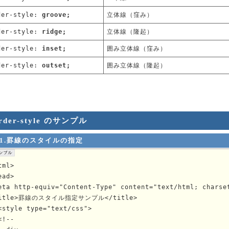
der-style:
groove;
立体線（窪み）
der-style:
ridge;
立体線（隆起）
der-style:
inset;
囲み立体線（窪み）
der-style:
outset;
囲み立体線（隆起）
rder-style のサンプル
1.罫線のスタイルの指定
tml>

ead>

eta http-equiv="Content-Type" content="text/html; charset
itle>罫線のスタイル指定サンプル</title>

<style type="text/css">

<!--
