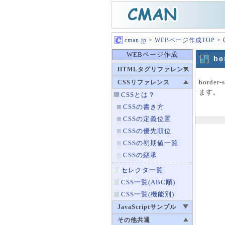
cman.jp
>
WEBページ作成TOP
>
WEBページ作成
b
HTMLタグリファレンス
bord
CSSリファレンス
ます。
CSSとは？
CSSの書き方
CSSの定義位置
CSSの優先順位
CSSの初期値一覧
CSSの継承
セレクタ一覧
CSS一覧(ABC順)
CSS一覧(機能別)
JavaScriptサンプル
その他共通