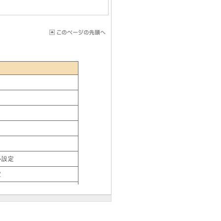
ル設定
定
示方法