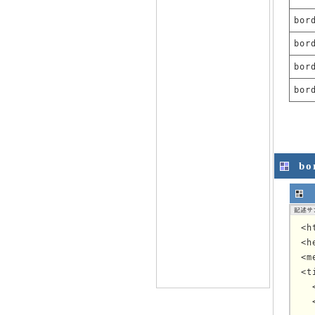
bor
bor
bor
bor
bo
<h
<h
<m
<t
  
  