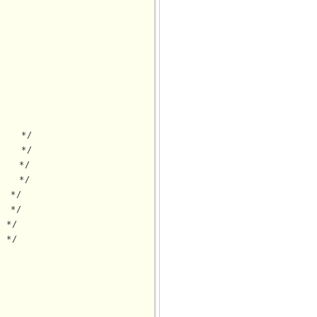
   */

   */

   */

   */

 */

 */

*/

*/
