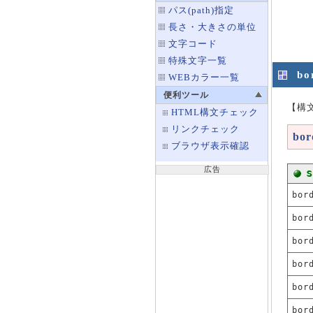
パス(path)指定
長さ・大きさの単位
文字コード
特殊文字一覧
bo
WEBカラー一覧
便利ツール
【構
HTML構文チェック
リンクチェック
bor
ブラウザ表示確認
広告
bor
bor
bor
bor
bor
bor