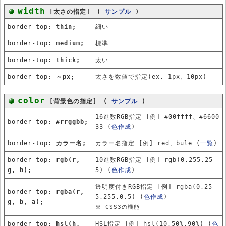
width
[太さの指定] (
サンプル
)
border-top:
thin;
細い
border-top:
medium;
標準
border-top:
thick;
太い
border-top:
～px;
太さを数値で指定(ex. 1px、10px)
color
[背景色の指定] (
サンプル
)
16進数RGB指定 [例] #00ffff、#6600
border-top:
#rrggbb;
33 (
色作成
)
border-top:
カラー名;
カラー名指定 [例] red、bule (
一覧
)
border-top:
rgb(r,
10進数RGB指定 [例] rgb(0,255,25
g, b);
5) (
色作成
)
透明度付きRGB指定 [例] rgba(0,25
border-top:
rgba(r,
5,255,0.5) (
色作成
)
g, b, a);
※ CSS3の機能
border-top:
hsl(h,
HSL指定 [例] hsl(10,50%,90%) (
色