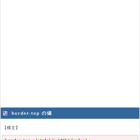
border-top の値
【構文】