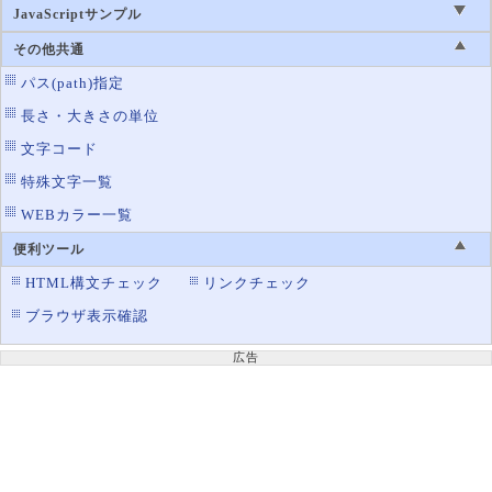
border-spacing
テーブルの罫線の間隔
JavaScriptサンプル
border-style
罫線のスタイル設定
その他共通
border-top-color
罫線の上辺の色設定
パス(path)指定
border-top-left-radius
左上の角丸
長さ・大きさの単位
border-top-right-radius
右上の角丸
文字コード
border-top-style
特殊文字一覧
罫線の上辺のスタイル設定
WEBカラー一覧
border-top-width
罫線の上辺の太さ設定
border-width
便利ツール
罫線の太さ設定
HTML構文チェック
リンクチェック
border-image
画像を使った罫線の表示
ブラウザ表示確認
border-image-outset
ボーダーイメージエリアを広げる
border-image-repeat
画像ボーダーの繰り返し方法
広告
border-image-slice
画像のボーダー使用範囲
border-image-source
ボーダーの使用画像ファイル
border-image-width
画像ボーダーの太さ