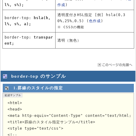
l%, s%);
作成
)
透明度付きHSL指定 [例] hsla(0,3
border-top:
hsla(h,
0%,25%,0.5) (
色作成
)
l%, s%, a);
※ CSS3の機能
border-top:
transpar
透明（無色）
ent;
border-top のサンプル
1.罫線のスタイルの指定
<html>

<head>

<meta http-equiv="Content-Type" content="text/html; c
<title>罫線のスタイル指定サンプル</title>

<style type="text/css">

<!--
