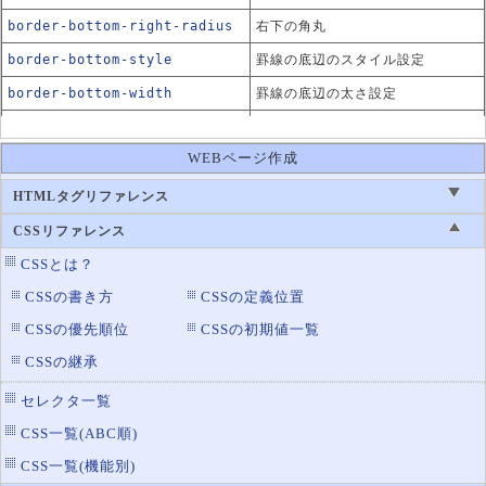
border-bottom-right-radius
右下の角丸
border-bottom-style
罫線の底辺のスタイル設定
border-bottom-width
罫線の底辺の太さ設定
border-collapse
テーブルの罫線の表示方法
WEBページ作成
border-color
罫線の色設定
border-left
罫線の左辺の設定
HTMLタグリファレンス
border-left-color
罫線の左辺の色設定
CSSリファレンス
border-left-style
罫線の左辺のスタイル設定
CSSとは？
border-left-width
罫線の左辺の太さ設定
CSSの書き方
CSSの定義位置
border-radius
CSSの優先順位
CSSの初期値一覧
角丸の設定
CSSの継承
border-right
罫線の右辺の設定
border-right-color
罫線の右辺の色設定
セレクタ一覧
border-right-style
罫線の右辺のスタイル設定
CSS一覧(ABC順)
border-right-width
罫線の右辺の太さ設定
CSS一覧(機能別)