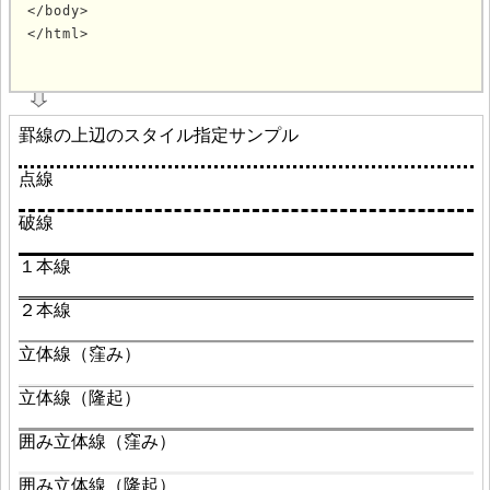
</body>

</html>
			