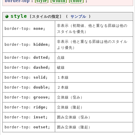
border-top
:
[
style
] [
width
] [
color
]
;
style
[スタイルの指定] (
サンプル
)
非表示（初期値、他と重なる罫線は他の
border-top:
none;
スタイルを優先）
非表示（他と重なる罫線は他のスタイル
border-top:
hidden;
より優先）
border-top:
dotted;
点線
border-top:
dashed;
破線
border-top:
solid;
１本線
border-top:
double;
２本線
border-top:
groove;
立体線（窪み）
border-top:
ridge;
立体線（隆起）
border-top:
inset;
囲み立体線（窪み）
border-top:
outset;
囲み立体線（隆起）