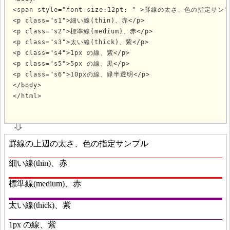
<span style="font-size:12pt; " >罫線の太さ、色の指定サンプル
<p class="s1">細い線(thin)、赤</p>

<p class="s2">標準線(medium)、赤</p>

<p class="s3">太い線(thick)、紫</p>

<p class="s4">1px の線、紫</p>

<p class="s5">5px の線、黒</p>

<p class="s6">10pxの線、緑半透明</p>

</body>

</html>
			