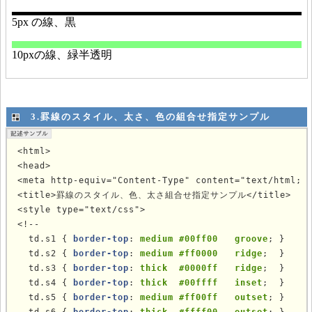
3.罫線のスタイル、太さ、色の組合せ指定サンプル
<html>

<head>

<meta http-equiv="Content-Type" content="text/html; c
<title>罫線のスタイル、色、太さ組合せ指定サンプル</title>

<style type="text/css">

<!--

  td.s1 { 
border-top
: 
medium #00ff00   groove
; }

  td.s2 { 
border-top
: 
medium #ff0000   ridge
;  }

  td.s3 { 
border-top
: 
thick  #0000ff   ridge
;  }

  td.s4 { 
border-top
: 
thick  #00ffff   inset
;  }

  td.s5 { 
border-top
: 
medium #ff00ff   outset
; }
