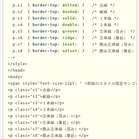
  p.s1  { 
border-top
: 
dotted
; }   /* 点線 */

  p.s2  { 
border-top
: 
dashed
; }   /* 破線 */

  p.s3  { 
border-top
: 
solid
;  }   /* １本線 */

  p.s4  { 
border-top
: 
double
; }   /* ２本線 */

  p.s5  { 
border-top
: 
groove
; }   /* 立体線（窪み） */

  p.s6  { 
border-top
: 
ridge
;  }   /* 立体線（隆起） */

  p.s7  { 
border-top
: 
inset
;  }   /* 囲み立体線（窪み） *
  p.s8  { 
border-top
: 
outset
; }   /* 囲み立体線（隆起） *
-->

</style>

</head>

<body>

<span style="font-size:12pt; " >罫線のスタイル指定サンプル<
<p class="s1">点線</p>

<p class="s2">破線</p>

<p class="s3">１本線</p>

<p class="s4">２本線</p>

<p class="s5">立体線（窪み）</p>

<p class="s6">立体線（隆起）</p>

<p class="s7">囲み立体線（窪み）</p>

<p class="s8">囲み立体線（隆起）</p>
