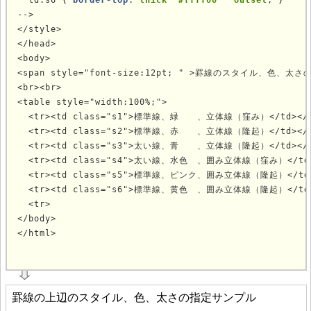
  td.s6 { 
border-top
: 
thick  #ffff00   outset
; }

-->

</style>

</head>

<body>

<span style="font-size:12pt; " >罫線のスタイル、色、太さ
<br><br>

<table style="width:100%;">

  <tr><td class="s1">標準線、緑　　、立体線（窪み）</td></t
  <tr><td class="s2">標準線、赤　　、立体線（隆起）</td></t
  <tr><td class="s3">太い線、青　　、立体線（隆起）</td></t
  <tr><td class="s4">太い線、水色　、囲み立体線（窪み）</td><
  <tr><td class="s5">標準線、ピンク、囲み立体線（隆起）</td><
  <tr><td class="s6">標準線、黄色　、囲み立体線（隆起）</td><
  <tr>

</body>

</html>
			