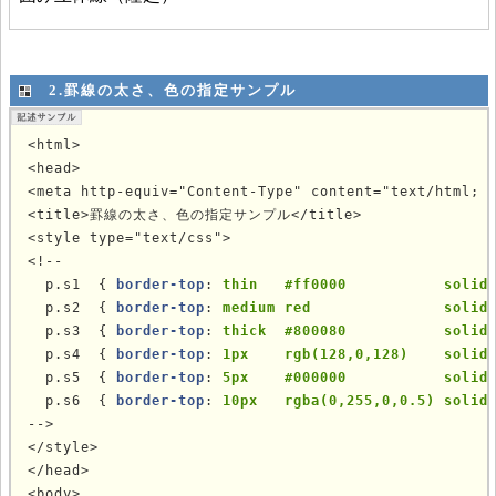
2.罫線の太さ、色の指定サンプル
<html>

<head>

<meta http-equiv="Content-Type" content="text/html; c
<title>罫線の太さ、色の指定サンプル</title>

<style type="text/css">

<!--

  p.s1  { 
border-top
: 
thin   #ff0000           solid
  p.s2  { 
border-top
: 
medium red               solid
  p.s3  { 
border-top
: 
thick  #800080           solid
  p.s4  { 
border-top
: 
1px    rgb(128,0,128)    solid
  p.s5  { 
border-top
: 
5px    #000000           solid
  p.s6  { 
border-top
: 
10px   rgba(0,255,0,0.5) solid
-->

</style>

</head>

<body>
