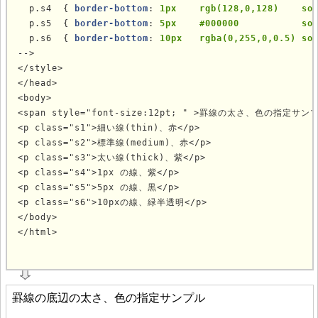
  p.s4  { 
border-bottom
: 
1px    rgb(128,0,128)    so
  p.s5  { 
border-bottom
: 
5px    #000000           so
  p.s6  { 
border-bottom
: 
10px   rgba(0,255,0,0.5) so
-->

</style>

</head>

<body>

<span style="font-size:12pt; " >罫線の太さ、色の指定サンプル
<p class="s1">細い線(thin)、赤</p>

<p class="s2">標準線(medium)、赤</p>

<p class="s3">太い線(thick)、紫</p>

<p class="s4">1px の線、紫</p>

<p class="s5">5px の線、黒</p>

<p class="s6">10pxの線、緑半透明</p>

</body>

</html>
			