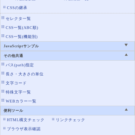
CSSの継承
border-right
罫線の右辺の設定
border-right-color
罫線の右辺の色設定
セレクタ一覧
border-right-style
罫線の右辺のスタイル設定
CSS一覧(ABC順)
border-right-width
罫線の右辺の太さ設定
CSS一覧(機能別)
border-spacing
テーブルの罫線の間隔
JavaScriptサンプル
border-style
罫線のスタイル設定
その他共通
border-top
罫線の上辺の設定
パス(path)指定
border-top-color
罫線の上辺の色設定
長さ・大きさの単位
border-top-left-radius
左上の角丸
文字コード
border-top-right-radius
特殊文字一覧
右上の角丸
WEBカラー一覧
border-top-style
罫線の上辺のスタイル設定
border-top-width
便利ツール
罫線の上辺の太さ設定
HTML構文チェック
リンクチェック
border-width
罫線の太さ設定
ブラウザ表示確認
border-image-outset
ボーダーイメージエリアを広げる