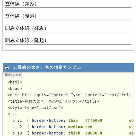
2.罫線の太さ、色の指定サンプル
<html>

<head>

<meta http-equiv="Content-Type" content="text/html; c
<title>罫線の太さ、色の指定サンプル</title>

<style type="text/css">

<!--

  p.s1  { 
border-bottom
: 
thin   #ff0000           so
  p.s2  { 
border-bottom
: 
medium red               so
  p.s3  { 
border-bottom
: 
thick  #800080           so