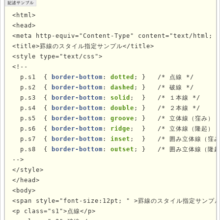
<html>

<head>

<meta http-equiv="Content-Type" content="text/html; c
<title>罫線のスタイル指定サンプル</title>

<style type="text/css">

<!--

  p.s1  { 
border-bottom
: 
dotted
; }   /* 点線 */

  p.s2  { 
border-bottom
: 
dashed
; }   /* 破線 */

  p.s3  { 
border-bottom
: 
solid
;  }   /* １本線 */

  p.s4  { 
border-bottom
: 
double
; }   /* ２本線 */

  p.s5  { 
border-bottom
: 
groove
; }   /* 立体線（窪み） *
  p.s6  { 
border-bottom
: 
ridge
;  }   /* 立体線（隆起） *
  p.s7  { 
border-bottom
: 
inset
;  }   /* 囲み立体線（窪み）
  p.s8  { 
border-bottom
: 
outset
; }   /* 囲み立体線（隆起）
-->

</style>

</head>

<body>

<span style="font-size:12pt; " >罫線のスタイル指定サンプル<
<p class="s1">点線</p>
