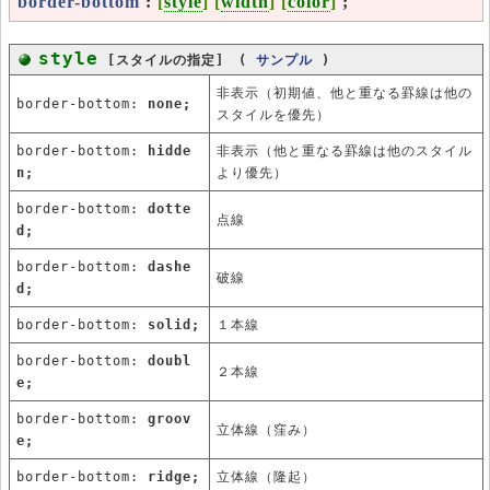
border-bottom
:
[
style
] [
width
] [
color
]
;
style
[スタイルの指定] (
サンプル
)
非表示（初期値、他と重なる罫線は他の
border-bottom:
none;
スタイルを優先）
border-bottom:
hidde
非表示（他と重なる罫線は他のスタイル
n;
より優先）
border-bottom:
dotte
点線
d;
border-bottom:
dashe
破線
d;
border-bottom:
solid;
１本線
border-bottom:
doubl
２本線
e;
border-bottom:
groov
立体線（窪み）
e;
border-bottom:
ridge;
立体線（隆起）