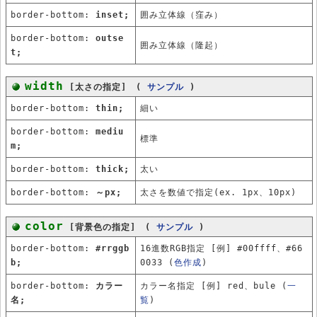
border-bottom:
inset;
囲み立体線（窪み）
border-bottom:
outse
囲み立体線（隆起）
t;
width
[太さの指定] (
サンプル
)
border-bottom:
thin;
細い
border-bottom:
mediu
標準
m;
border-bottom:
thick;
太い
border-bottom:
～px;
太さを数値で指定(ex. 1px、10px)
color
[背景色の指定] (
サンプル
)
border-bottom:
#rrggb
16進数RGB指定 [例] #00ffff、#66
b;
0033 (
色作成
)
border-bottom:
カラー
カラー名指定 [例] red、bule (
一
名;
覧
)