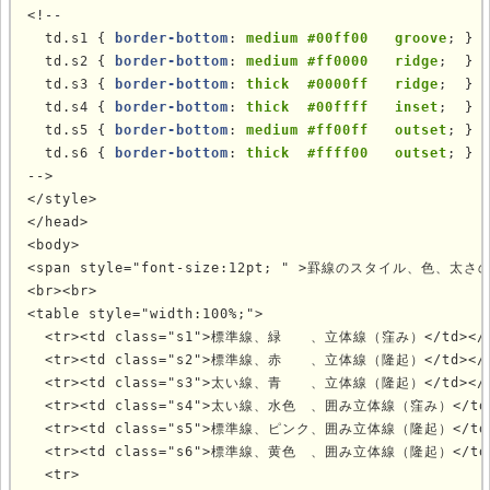
<!--

  td.s1 { 
border-bottom
: 
medium #00ff00   groove
; }

  td.s2 { 
border-bottom
: 
medium #ff0000   ridge
;  }

  td.s3 { 
border-bottom
: 
thick  #0000ff   ridge
;  }

  td.s4 { 
border-bottom
: 
thick  #00ffff   inset
;  }

  td.s5 { 
border-bottom
: 
medium #ff00ff   outset
; }

  td.s6 { 
border-bottom
: 
thick  #ffff00   outset
; }

-->

</style>

</head>

<body>

<span style="font-size:12pt; " >罫線のスタイル、色、太さ
<br><br>

<table style="width:100%;">

  <tr><td class="s1">標準線、緑　　、立体線（窪み）</td></t
  <tr><td class="s2">標準線、赤　　、立体線（隆起）</td></t
  <tr><td class="s3">太い線、青　　、立体線（隆起）</td></t
  <tr><td class="s4">太い線、水色　、囲み立体線（窪み）</td><
  <tr><td class="s5">標準線、ピンク、囲み立体線（隆起）</td><
  <tr><td class="s6">標準線、黄色　、囲み立体線（隆起）</td><
  <tr>
