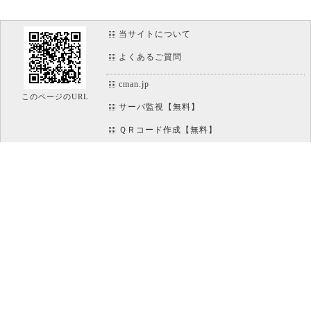
当サイトについて
よくあるご質問
cman.jp
このページのURL
サーバ監視【無料】
ＱＲコード作成【無料】
画像加工【無料】
htaccess作成【無料】
WEB便利ノート【無料】
IT比較実験【無料】
アイコン素材【無料】
文字/ボタンのイメージ画像作成【無料】
ホームページのパーツ作成【無料】