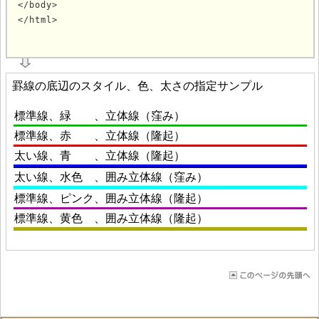
</body>

</html>
			