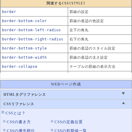
関連するCSS(STYLE)
border
罫線の設定
border-bottom-color
罫線の底辺の色設定
border-bottom-left-radius
左下の角丸
border-bottom-right-radius
右下の角丸
border-bottom-style
罫線の底辺のスタイル設定
border-bottom-width
罫線の底辺の太さ設定
border-collapse
テーブルの罫線の表示方法
border-color
罫線の色設定
WEBページ作成
border-image
画像を使った罫線の表示
border-left
罫線の左辺の設定
HTMLタグリファレンス
border-left-color
罫線の左辺の色設定
CSSリファレンス
border-left-style
罫線の左辺のスタイル設定
CSSとは？
border-left-width
罫線の左辺の太さ設定
CSSの書き方
CSSの定義位置
border-radius
CSSの優先順位
CSSの初期値一覧
角丸の設定