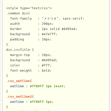
<style type="text/css">

.common div{

  font-family   : "メイリオ", sans-serif;

  width         : 290px;

  border        : 2px solid #6495ed;

  background    : #e7e7ff;

  padding       : 10px;

}

div.cssTitle {

  margin-top    : 10px;

  background    : #6495ed;

  color         : #fff;

  font-weight   : bold;

}

.
css_outline
{

outline
 : 
#ff00ff 5px inset
;

}

.
css_outline2
{

outline
 : 
#ff00ff 5px
;

}
