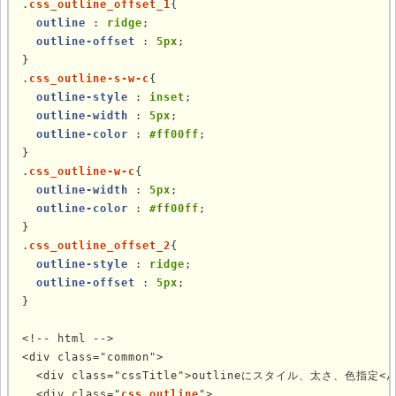
.
css_outline_offset_1
{

outline
 : 
ridge
;

outline-offset
 : 
5px
;

}

.
css_outline-s-w-c
{

outline-style
 : 
inset
;

outline-width
 : 
5px
;

outline-color
 : 
#ff00ff
;

}

.
css_outline-w-c
{

outline-width
 : 
5px
;

outline-color
 : 
#ff00ff
;

}

.
css_outline_offset_2
{

outline-style
 : 
ridge
;

outline-offset
 : 
5px
;

}

<!-- html -->

<div class="common">

  <div class="cssTitle">outlineにスタイル、太さ、色指定</d
  <div class="
css_outline
">
