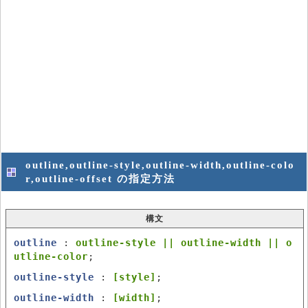
outline,outline-style,outline-width,outline-colo
r,outline-offset の指定方法
構文
outline
:
outline-style || outline-width || o
utline-color
;
outline-style
:
[style]
;
outline-width
:
[width]
;