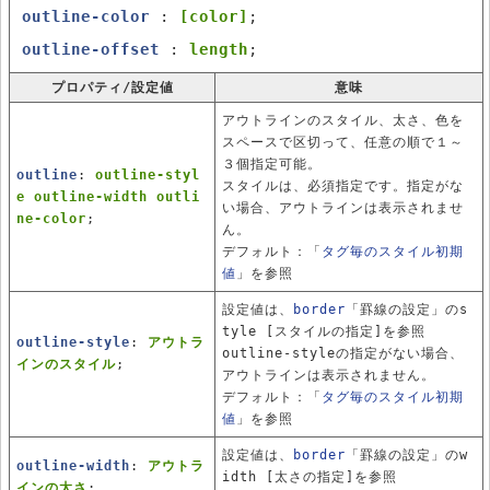
outline-color
:
[color]
;
outline-offset
:
length
;
プロパティ/設定値
意味
アウトラインのスタイル、太さ、色を
スペースで区切って、任意の順で１～
３個指定可能。
outline
:
outline-styl
スタイルは、必須指定です。指定がな
e outline-width outli
い場合、アウトラインは表示されませ
ne-color
;
ん。
デフォルト：「
タグ毎のスタイル初期
値
」を参照
設定値は、
border
「罫線の設定」のs
tyle [スタイルの指定]を参照
outline-style
:
アウトラ
outline-styleの指定がない場合、
インのスタイル
;
アウトラインは表示されません。
デフォルト：「
タグ毎のスタイル初期
値
」を参照
設定値は、
border
「罫線の設定」のw
outline-width
:
アウトラ
idth [太さの指定]を参照
インの太さ
;