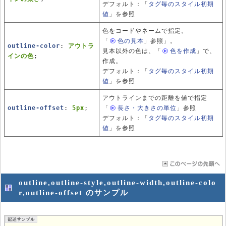
デフォルト：「
タグ毎のスタイル初期
値
」を参照
色をコードやネームで指定。
「
色の見本
」
参照」。
outline-color
:
アウトラ
見本以外の色は、
「
色を作成
」で、
インの色
;
作成。
デフォルト：「
タグ毎のスタイル初期
値
」を参照
アウトラインまでの距離を値で指定
outline-offset
:
5px
;
「
長さ・大きさの単位
」
参照
デフォルト：「
タグ毎のスタイル初期
値
」を参照
outline,outline-style,outline-width,outline-colo
r,outline-offset のサンプル