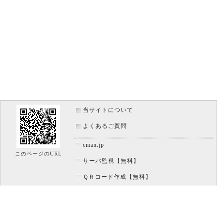
当サイトについて
よくあるご質問
cman.jp
このページのURL
サーバ監視【無料】
ＱＲコード作成【無料】
画像加工【無料】
htaccess作成【無料】