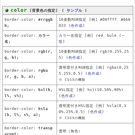
color
[背景色の指定] (
サンプル
)
border-color:
#rrggb
16進数RGB指定 [例] #00ffff、#660
b;
033 (
色作成
)
border-color:
カラー
カラー名指定 [例] red、bule (
一
名;
覧
)
border-color:
rgb(r,
10進数RGB指定 [例] rgb(0,255,25
g, b);
5) (
色作成
)
透明度付きRGB指定 [例] rgba(0,25
border-color:
rgba
5,255,0.5) (
色作成
)
(r, g, b, a);
※ CSS3の機能
border-color:
hsl(h,
HSL指定 [例] hsl(10,50%,90%)
l%, s%);
(
色作成
)
透明度付きHSL指定 [例] hsla(0,3
border-color:
hsla
0%,25%,0.5) (
色作成
)
(h, l%, s%, a);
※ CSS3の機能
border-color:
transp
透明（無色）
arent;