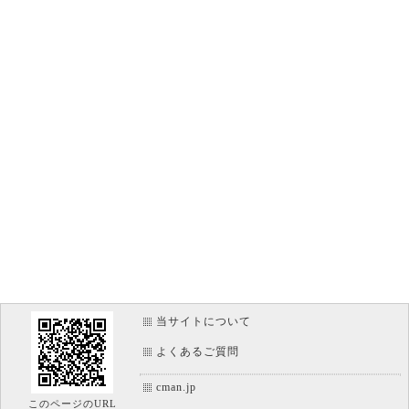
text-emphasis-color
圏点の色を指定
border-image-outset
ボーダーイメージエリアを広げる
border-image-repeat
画像ボーダーの繰り返し方法
border-image-slice
画像のボーダー使用範囲
border-image-source
ボーダーの使用画像ファイル
border-image-width
画像ボーダーの太さ
当サイトについて
よくあるご質問
cman.jp
このページのURL