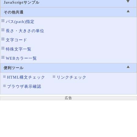
border-spacing
テーブルの罫線の間隔
JavaScriptサンプル
border-style
罫線のスタイル設定
その他共通
border-top
罫線の上辺の設定
パス(path)指定
border-top-color
罫線の上辺の色設定
長さ・大きさの単位
border-top-left-radius
左上の角丸
文字コード
border-top-right-radius
特殊文字一覧
右上の角丸
WEBカラー一覧
border-top-style
罫線の上辺のスタイル設定
border-top-width
便利ツール
罫線の上辺の太さ設定
HTML構文チェック
リンクチェック
border-width
罫線の太さ設定
ブラウザ表示確認
background-color
背景色の設定
color
文字の色
広告
column-rule-color
マルチカラムの区切り線の色
opacity
透明度
outline-color
アウトラインの色
text-decoration-color
文字の装飾線の色を指定