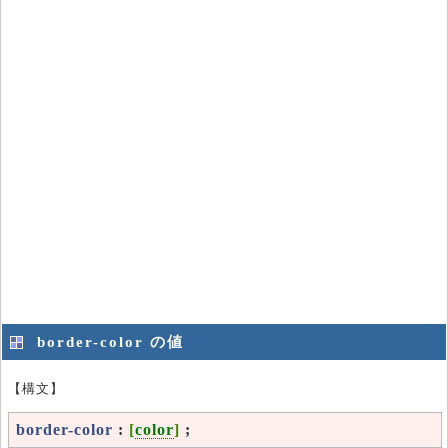
border-color の値
【構文】
border-color
:
[
color
]
;