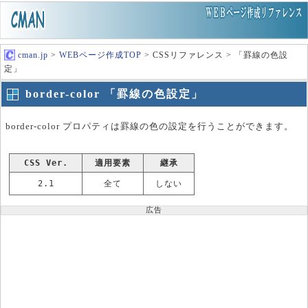
cman.jp
>
WEBページ作成TOP
> CSSリファレンス > 「罫線の色設
定」
border-color 「罫線の色設定」
border-color プロパティは罫線の色の設定を行うことができます。
CSS Ver.
適用要素
継承
2.1
全て
しない
広告