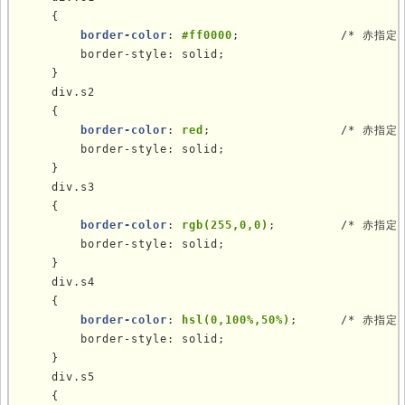
    {

border-color
: 
#ff0000
;              /* 赤指定１
        border-style: solid;

    }  

    div.s2

    {

border-color
: 
red
;                  /* 赤指定２
        border-style: solid;

    }

    div.s3

    {

border-color
: 
rgb(255,0,0)
;         /* 赤指定３
        border-style: solid;

    }

    div.s4

    {

border-color
: 
hsl(0,100%,50%)
;      /* 赤指定４
        border-style: solid;

    }

    div.s5

    {
