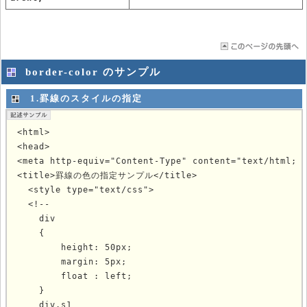
border-color のサンプル
1.罫線のスタイルの指定
<html>

<head>

<meta http-equiv="Content-Type" content="text/html; c
<title>罫線の色の指定サンプル</title>

  <style type="text/css">

  <!--

    div

    {

        height: 50px;

        margin: 5px;

        float : left;

    }

    div.s1
