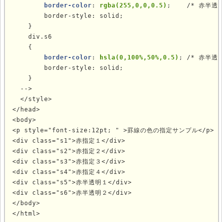
 border-color
: 
rgba(255,0,0,0.5)
;    /* 赤半透
        border-style: solid;

    }

    div.s6

    {

border-color
: 
hsla(0,100%,50%,0.5)
; /* 赤半透
        border-style: solid;

    }

  -->

  </style>

</head>

<body>

<p style="font-size:12pt; " >罫線の色の指定サンプル</p>

<div class="s1">赤指定１</div>

<div class="s2">赤指定２</div>

<div class="s3">赤指定３</div>

<div class="s4">赤指定４</div>

<div class="s5">赤半透明１</div>

<div class="s6">赤半透明２</div>

</body>

</html>