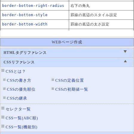
border-bottom-right-radius
右下の角丸
border-bottom-style
罫線の底辺のスタイル設定
border-bottom-width
罫線の底辺の太さ設定
border-collapse
テーブルの罫線の表示方法
WEBページ作成
border-image
画像を使った罫線の表示
border-left
罫線の左辺の設定
HTMLタグリファレンス
border-left-color
罫線の左辺の色設定
CSSリファレンス
border-left-style
罫線の左辺のスタイル設定
CSSとは？
border-left-width
罫線の左辺の太さ設定
CSSの書き方
CSSの定義位置
border-radius
CSSの優先順位
CSSの初期値一覧
角丸の設定
CSSの継承
border-right
罫線の右辺の設定
border-right-color
罫線の右辺の色設定
セレクタ一覧
border-right-style
罫線の右辺のスタイル設定
CSS一覧(ABC順)
border-right-width
罫線の右辺の太さ設定
CSS一覧(機能別)