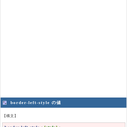
border-left-style の値
【構文】