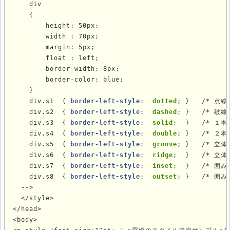
    div

    {

        height: 50px;

        width : 70px;

        margin: 5px;

        float : left;

        border-width: 8px;

        border-color: blue;

    }

    div.s1  { 
border-left-style
: 
 dotted
; }   /* 点線 
    div.s2  { 
border-left-style
: 
 dashed
; }   /* 破線 
    div.s3  { 
border-left-style
: 
 solid
;  }   /* １本線
    div.s4  { 
border-left-style
: 
 double
; }   /* ２本線
    div.s5  { 
border-left-style
: 
 groove
; }   /* 立体
    div.s6  { 
border-left-style
: 
 ridge
;  }   /* 立体
    div.s7  { 
border-left-style
: 
 inset
;  }   /* 囲
    div.s8  { 
border-left-style
: 
 outset
; }   /* 囲
  -->

  </style>

</head>

<body>
