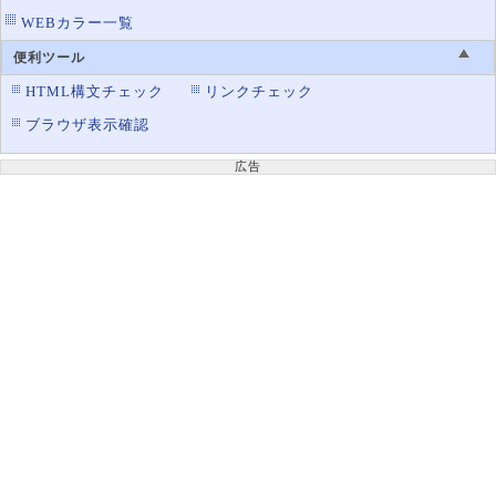
WEBカラー一覧
border-top-width
罫線の上辺の太さ設定
border-width
便利ツール
罫線の太さ設定
HTML構文チェック
リンクチェック
border-image
画像を使った罫線の表示
ブラウザ表示確認
border-image-outset
ボーダーイメージエリアを広げる
border-image-repeat
画像ボーダーの繰り返し方法
広告
border-image-slice
画像のボーダー使用範囲
border-image-source
ボーダーの使用画像ファイル
border-image-width
画像ボーダーの太さ