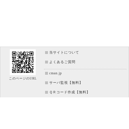
当サイトについて
よくあるご質問
cman.jp
このページのURL
サーバ監視【無料】
ＱＲコード作成【無料】
画像加工【無料】
htaccess作成【無料】
WEB便利ノート【無料】