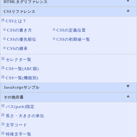
border-left
罫線の左辺の設定
HTMLタグリファレンス
border-left-color
罫線の左辺の色設定
CSSリファレンス
border-left-width
罫線の左辺の太さ設定
CSSとは？
border-radius
角丸の設定
CSSの書き方
CSSの定義位置
border-right
CSSの優先順位
CSSの初期値一覧
罫線の右辺の設定
CSSの継承
border-right-color
罫線の右辺の色設定
border-right-style
罫線の右辺のスタイル設定
セレクタ一覧
border-right-width
罫線の右辺の太さ設定
CSS一覧(ABC順)
border-spacing
テーブルの罫線の間隔
CSS一覧(機能別)
border-style
罫線のスタイル設定
JavaScriptサンプル
border-top
罫線の上辺の設定
その他共通
border-top-color
罫線の上辺の色設定
パス(path)指定
border-top-left-radius
左上の角丸
長さ・大きさの単位
border-top-right-radius
右上の角丸
文字コード
border-top-style
特殊文字一覧
罫線の上辺のスタイル設定