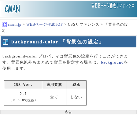
cman.jp
>
WEBページ作成TOP
> CSSリファレンス > 「背景色の設
定」
background-color 「背景色の設定」
background-color プロパティは背景色の設定を行うことができま
す。背景色以外もまとめて背景を指定する場合は、
background
を
使用します。
CSS Ver.
適用要素
継承
2.1
全て
しない
(※ 3.0で拡張)
広告