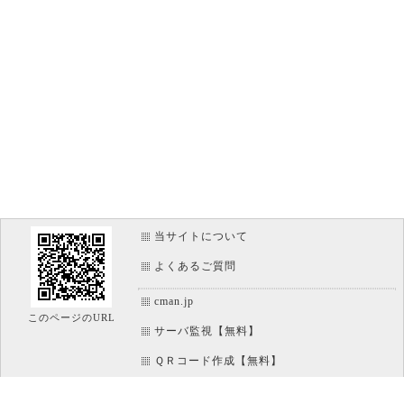
当サイトについて
よくあるご質問
cman.jp
このページのURL
サーバ監視【無料】
ＱＲコード作成【無料】
画像加工【無料】