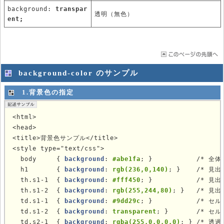
background:
transpar
透明（無色）
ent;
background-color のサンプル
1.背景色の指定
<html>

<head>

<title>背景色サンプル</title>

<style type="text/css">

  body     { 
background
: 
#abe1fa
; }           /* 全体
  h1       { 
background
: 
rgb(236,0,140)
; }    /* 見出
  th.s1-1  { 
background
: 
#fff450
; }           /* 見
  th.s1-2  { 
background
: 
rgb(255,244,80)
; }   /* 見
  td.s1-1  { 
background
: 
#9dd29c
; }           /* セル
  td.s1-2  { 
background
: 
transparent
; }       /* セル
  td.s2-1  { 
background
: 
rgba(255,0,0,0.0)
; } /* 透過