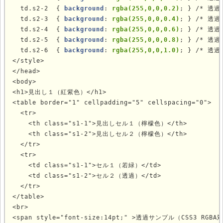
  td.s2-2  { 
background
: 
rgba(255,0,0,0.2)
; } /* 透過
  td.s2-3  { 
background
: 
rgba(255,0,0,0.4)
; } /* 透過
  td.s2-4  { 
background
: 
rgba(255,0,0,0.6)
; } /* 透過
  td.s2-5  { 
background
: 
rgba(255,0,0,0.8)
; } /* 透過
  td.s2-6  { 
background
: 
rgba(255,0,0,1.0)
; } /* 透過
</style>

</head>

<body>

<h1>見出し１（紅紫色）</h1>

<table border="1" cellpadding="5" cellspacing="0">

  <tr>

    <th class="s1-1">見出しセル１（檸檬色）</th>

    <th class="s1-2">見出しセル２（檸檬色）</th>

  </tr>

  <tr>

    <td class="s1-1">セル１（若緑）</td>

    <td class="s1-2">セル２（透過）</td>

  </tr>

</table>

<br>

<span style="font-size:14pt;" >透過サンプル（CSS3 RGB