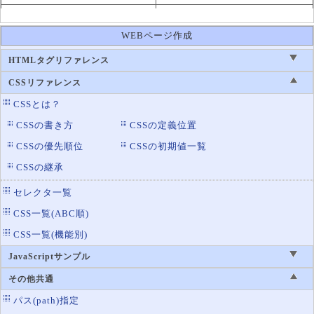
background-repeat
背景画像の繰返し設定
WEBページ作成
background-size
背景画像の表示サイズ設定
border-bottom-color
罫線の底辺の色設定
HTMLタグリファレンス
border-color
罫線の色設定
CSSリファレンス
border-left-color
罫線の左辺の色設定
CSSとは？
border-right-color
罫線の右辺の色設定
CSSの書き方
CSSの定義位置
border-top-color
CSSの優先順位
CSSの初期値一覧
罫線の上辺の色設定
CSSの継承
color
文字の色
column-rule-color
マルチカラムの区切り線の色
セレクタ一覧
opacity
透明度
CSS一覧(ABC順)
outline-color
アウトラインの色
CSS一覧(機能別)
text-decoration-color
文字の装飾線の色を指定
JavaScriptサンプル
text-emphasis-color
圏点の色を指定
その他共通
パス(path)指定