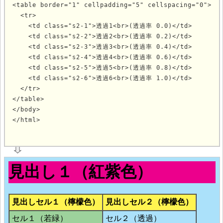
<table border="1" cellpadding="5" cellspacing="0">

  <tr>

    <td class="s2-1">透過1<br>(透過率 0.0)</td>

    <td class="s2-2">透過2<br>(透過率 0.2)</td>

    <td class="s2-3">透過3<br>(透過率 0.4)</td>

    <td class="s2-4">透過4<br>(透過率 0.6)</td>

    <td class="s2-5">透過5<br>(透過率 0.8)</td>

    <td class="s2-6">透過6<br>(透過率 1.0)</td>

  </tr>

</table>

</body>

</html>
			