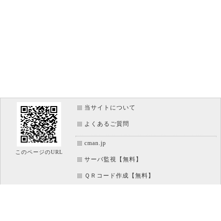
当サイトについて
よくあるご質問
cman.jp
このページのURL
サーバ監視【無料】
ＱＲコード作成【無料】
画像加工【無料】
htaccess作成【無料】