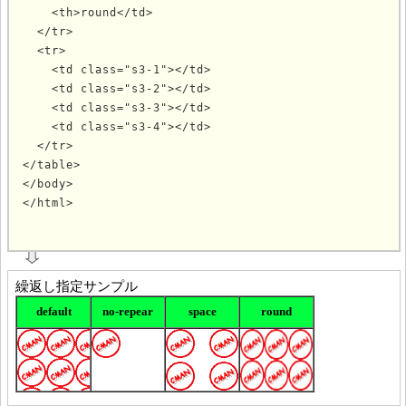
    <th>round</td>

  </tr>

  <tr>

    <td class="s3-1"></td>

    <td class="s3-2"></td>

    <td class="s3-3"></td>

    <td class="s3-4"></td>

  </tr>

</table>

</body>

</html>
			