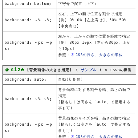
background:
bottom;
下寄せで配置（上下）
左右、上下の順で位置を割合で指定
background:
～% ～%;
[例] 0% 0% [左上寄せ]、50% 50%
[中央寄せ]
左から、上からの順で位置を距離で指定
background:
～px ～p
[例] 30px 10px [左から30px、上か
x;
ら10px]
参照：
CSSの長さ、大きさの単位
size
[背景画像の大きさ指定] (
サンプル
)
※ CSS3の機能
background:
auto;
自動(初期値)
背景領域に対する割合を幅、高さの順で
指定
background:
～% ～%;
(幅もしくは高さを「auto」で指定する
事も可)
背景画像のサイズを幅、高さの順で指定
background:
～px ～p
(幅もしくは高さを「auto」で指定する
x;
事も可)
参照：
CSSの長さ、大きさの単位