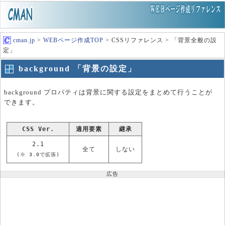
cman.jp
>
WEBページ作成TOP
> CSSリファレンス > 「背景全般の設
定」
background 「背景の設定」
background プロパティは背景に関する設定をまとめて行うことが
できます。
CSS Ver.
適用要素
継承
2.1
全て
しない
(※ 3.0で拡張)
広告