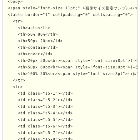
<body>

<span style="font-size:11pt;" >画像サイズ指定サンプル</spa
<table border="1" cellpadding="0" cellspacing="0">

  <tr>

    <th>auto</th>

    <th>50% 80%</th>

    <th>50px 20px</td>

    <th>contain</td>

    <th>cover</td>

    <th>20px 50px<br><span style="font-size:8pt">(+
    <th>50px 60px<br><span style="font-size:8pt">(+
    <th>100% 50%<br><span style="font-size:8pt">(+位
  </tr>

  <tr>

    <td class="s5-1"></td>

    <td class="s5-2"></td>

    <td class="s5-3"></td>

    <td class="s5-4"></td>

    <td class="s5-5"></td>

    <td class="s5-6"></td>

    <td class="s5-7"></td>

    <td class="s5-8"></td>
