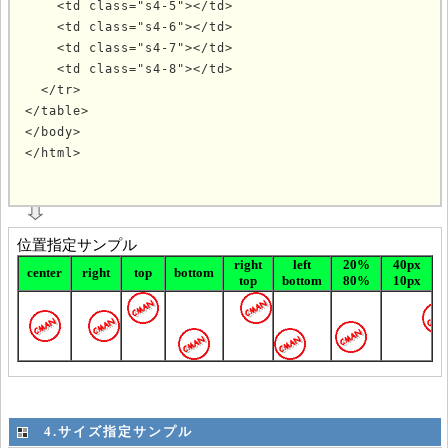
    <td class="s4-5"></td>

    <td class="s4-6"></td>

    <td class="s4-7"></td>

    <td class="s4-8"></td>

  </tr>

</table>

</body>

</html>
			
4.サイズ指定サンプル