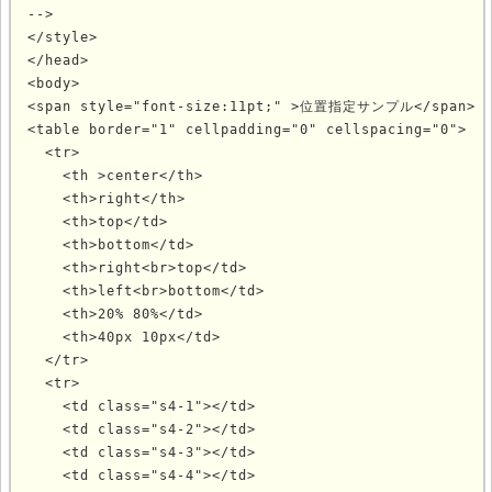
-->

</style>

</head>

<body>

<span style="font-size:11pt;" >位置指定サンプル</span>

<table border="1" cellpadding="0" cellspacing="0">

  <tr>

    <th >center</th>

    <th>right</th>

    <th>top</td>

    <th>bottom</td>

    <th>right<br>top</td>

    <th>left<br>bottom</td>

    <th>20% 80%</td>

    <th>40px 10px</td>

  </tr>

  <tr>

    <td class="s4-1"></td>

    <td class="s4-2"></td>

    <td class="s4-3"></td>

    <td class="s4-4"></td>
