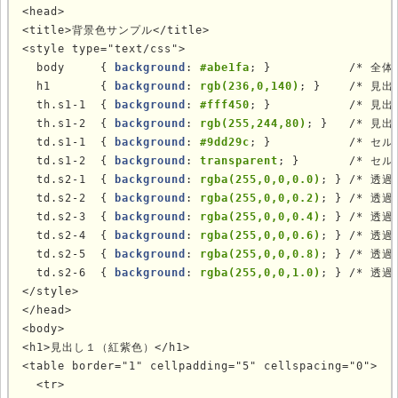
<head>

<title>背景色サンプル</title>

<style type="text/css">

  body     { 
background
: 
#abe1fa
; }           /* 全体
  h1       { 
background
: 
rgb(236,0,140)
; }    /* 見出
  th.s1-1  { 
background
: 
#fff450
; }           /* 見
  th.s1-2  { 
background
: 
rgb(255,244,80)
; }   /* 見
  td.s1-1  { 
background
: 
#9dd29c
; }           /* セル
  td.s1-2  { 
background
: 
transparent
; }       /* セル
  td.s2-1  { 
background
: 
rgba(255,0,0,0.0)
; } /* 透過
  td.s2-2  { 
background
: 
rgba(255,0,0,0.2)
; } /* 透過
  td.s2-3  { 
background
: 
rgba(255,0,0,0.4)
; } /* 透過
  td.s2-4  { 
background
: 
rgba(255,0,0,0.6)
; } /* 透過
  td.s2-5  { 
background
: 
rgba(255,0,0,0.8)
; } /* 透過
  td.s2-6  { 
background
: 
rgba(255,0,0,1.0)
; } /* 透過
</style>

</head>

<body>

<h1>見出し１（紅紫色）</h1>

<table border="1" cellpadding="5" cellspacing="0">

  <tr>
