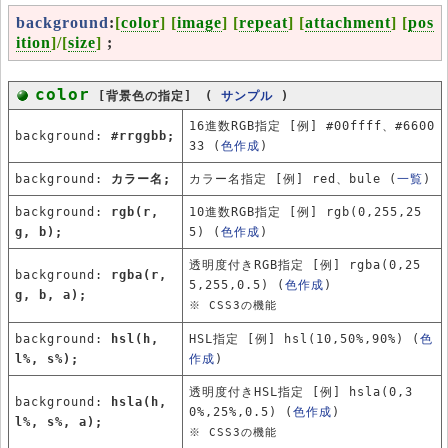
background
:
[
color
] [
image
] [
repeat
] [
attachment
] [
pos
ition
]/[
size
]
;
color
[背景色の指定] (
サンプル
)
16進数RGB指定 [例] #00ffff、#6600
background:
#rrggbb;
33 (
色作成
)
background:
カラー名;
カラー名指定 [例] red、bule (
一覧
)
background:
rgb(r,
10進数RGB指定 [例] rgb(0,255,25
g, b);
5) (
色作成
)
透明度付きRGB指定 [例] rgba(0,25
background:
rgba(r,
5,255,0.5) (
色作成
)
g, b, a);
※ CSS3の機能
background:
hsl(h,
HSL指定 [例] hsl(10,50%,90%) (
色
l%, s%);
作成
)
透明度付きHSL指定 [例] hsla(0,3
background:
hsla(h,
0%,25%,0.5) (
色作成
)
l%, s%, a);
※ CSS3の機能