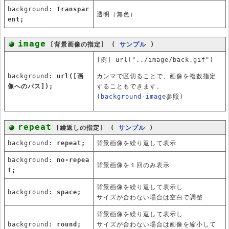
background:
transpar
透明（無色）
ent;
image
[背景画像の指定] (
サンプル
)
[例] url("../image/back.gif")
background:
url([画
カンマで区切ることで、画像を複数指定
像へのパス]);
することもできます。
(
background-image
参照)
repeat
[繰返しの指定] (
サンプル
)
background:
repeat;
背景画像を繰り返して表示
background:
no-repea
背景画像を１回のみ表示
t;
背景画像を繰り返して表示し
background:
space;
サイズが合わない場合は空白で調整
背景画像を繰り返して表示し
background:
round;
サイズが合わない場合は画像を縮小して