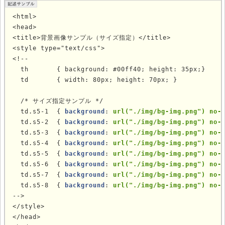
<html>

<head>

<title>背景画像サンプル（サイズ指定）</title>

<style type="text/css">

<!--

  th       { background: #00ff40; height: 35px;}

  td       { width: 80px; height: 70px; }

  

  /* サイズ指定サンプル */

  td.s5-1  { 
background
: 
url("./img/bg-img.png") no-
  td.s5-2  { 
background
: 
url("./img/bg-img.png") no-
  td.s5-3  { 
background
: 
url("./img/bg-img.png") no-
  td.s5-4  { 
background
: 
url("./img/bg-img.png") no-
  td.s5-5  { 
background
: 
url("./img/bg-img.png") no-
  td.s5-6  { 
background
: 
url("./img/bg-img.png") no-
  td.s5-7  { 
background
: 
url("./img/bg-img.png") no-
  td.s5-8  { 
background
: 
url("./img/bg-img.png") no-
-->

</style>

</head>
