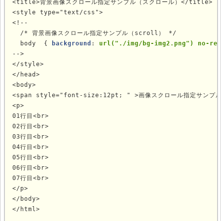
<title>背景画像スクロール指定サンプル（スクロール）</title>

<style type="text/css">

<!--

  /* 背景画像スクロール指定サンプル（scroll） */

  body  { 
background
: 
url("./img/bg-img2.png") no-re
-->

</style>

</head>

<body>

<span style="font-size:12pt; " >画像スクロール指定サンプ
<p>

01行目<br>

02行目<br>

03行目<br>

04行目<br>

05行目<br>

06行目<br>

07行目<br>

</p>

</body>

</html>