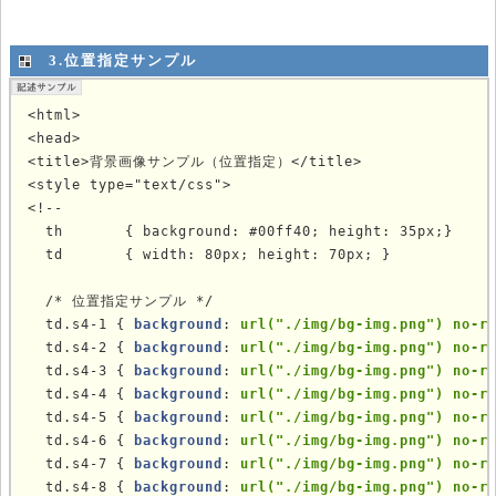
3.位置指定サンプル
<html>

<head>

<title>背景画像サンプル（位置指定）</title>

<style type="text/css">

<!--

  th       { background: #00ff40; height: 35px;}

  td       { width: 80px; height: 70px; }

  

  /* 位置指定サンプル */

  td.s4-1 { 
background
: 
url("./img/bg-img.png") no-r
  td.s4-2 { 
background
: 
url("./img/bg-img.png") no-r
  td.s4-3 { 
background
: 
url("./img/bg-img.png") no-r
  td.s4-4 { 
background
: 
url("./img/bg-img.png") no-r
  td.s4-5 { 
background
: 
url("./img/bg-img.png") no-r
  td.s4-6 { 
background
: 
url("./img/bg-img.png") no-r
  td.s4-7 { 
background
: 
url("./img/bg-img.png") no-r
  td.s4-8 { 
background
: 
url("./img/bg-img.png") no-r