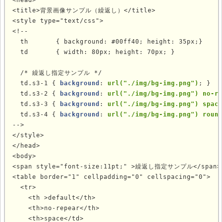
<head>

<title>背景画像サンプル（繰返し）</title>

<style type="text/css">

<!--

  th       { background: #00ff40; height: 35px;}

  td       { width: 80px; height: 70px; }

  

  /* 繰返し指定サンプル */

  td.s3-1 { 
background
: 
url("./img/bg-img.png")
; }

  td.s3-2 { 
background
: 
url("./img/bg-img.png") no-r
  td.s3-3 { 
background
: 
url("./img/bg-img.png") spac
  td.s3-4 { 
background
: 
url("./img/bg-img.png") roun
-->

</style>

</head>

<body>

<span style="font-size:11pt;" >繰返し指定サンプル</span>

<table border="1" cellpadding="0" cellspacing="0">

  <tr>

    <th >default</th>

    <th>no-repear</th>

    <th>space</td>
