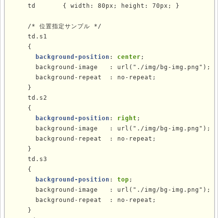
    td       { width: 80px; height: 70px; }

    

    /* 位置指定サンプル */

td.s1
    {

background-position
: 
center
;

      background-image   : url("./img/bg-img.png");

      background-repeat  : no-repeat;

    }

td.s2
    {

background-position
: 
right
;

      background-image   : url("./img/bg-img.png");

      background-repeat  : no-repeat;

    }

td.s3
    {

background-position
: 
top
;

      background-image   : url("./img/bg-img.png");

      background-repeat  : no-repeat;

    }
