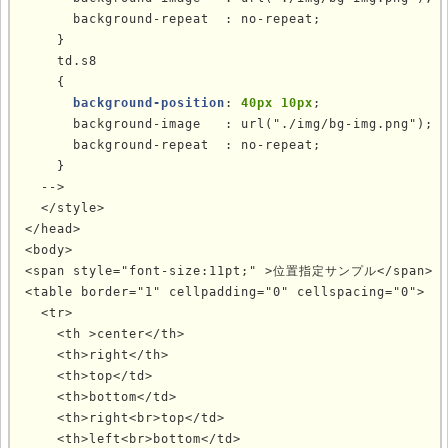
      background-repeat  : no-repeat;

    }

td.s8
    {

background-position
: 
40px 10px
;

      background-image   : url("./img/bg-img.png");

      background-repeat  : no-repeat;

    }

  -->

</style>
</head>

<body>

<span style="font-size:11pt;" >位置指定サンプル</span>

<table border="1" cellpadding="0" cellspacing="0">

  <tr>

    <th >center</th>

    <th>right</th>

    <th>top</td>

    <th>bottom</td>

    <th>right<br>top</td>

    <th>left<br>bottom</td>
