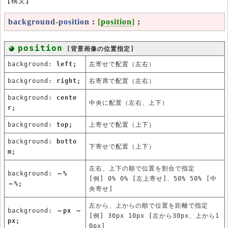
【構文】
background-position
:
[
position
]
;
position
[背景画像の位置指定]
background:
left;
左寄せで配置（左右）
background:
right;
右寄席で配置（左右）
background:
cente
中央に配置（左右、上下）
r;
background:
top;
上寄せで配置（上下）
background:
botto
下寄せで配置（上下）
m;
左右、上下の順で位置を割合で指定
background:
～%
[例] 0% 0% [左上寄せ]、50% 50% [中
～%;
央寄せ]
左から、上からの順で位置を距離で指定
background:
～px ～
[例] 30px 10px [左から30px、上から1
px;
0px]