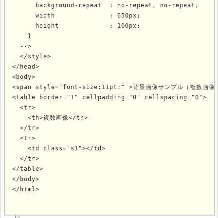
      background-repeat  : no-repeat, no-repeat;

      width              : 650px;

      height             : 100px;

    }

  -->

</style>
</head>

<body>

<span style="font-size:11pt;" >背景画像サンプル（複数画像）<
<table border="1" cellpadding="0" cellspacing="0">

  <tr>

    <th>複数画像</th>

  </tr>

  <tr>

<td class="s1"></td>
  </tr>

</table>

</body>

</html>
			