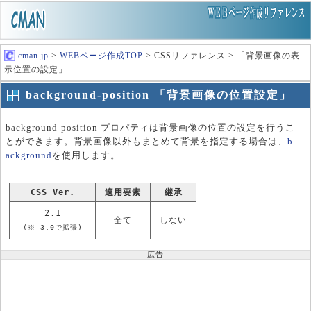
cman.jp
>
WEBページ作成TOP
> CSSリファレンス > 「背景画像の表
示位置の設定」
background-position 「背景画像の位置設定」
background-position プロパティは背景画像の位置の設定を行うこ
とができます。背景画像以外もまとめて背景を指定する場合は、
b
ackground
を使用します。
CSS Ver.
適用要素
継承
2.1
全て
しない
(※ 3.0で拡張)
広告