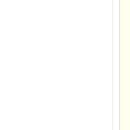
  
   
  
   
  
   
   
  
   
   
  
   
   
  