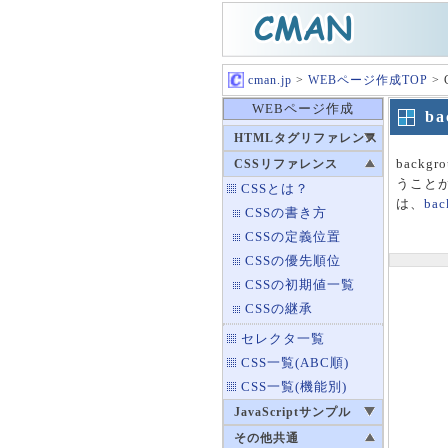
cman.jp
>
WEBページ作成TOP
>
WEBページ作成
b
HTMLタグリファレンス
back
CSSリファレンス
うこと
CSSとは？
は、
bac
CSSの書き方
CSSの定義位置
CSSの優先順位
CSSの初期値一覧
CSSの継承
セレクタ一覧
CSS一覧(ABC順)
CSS一覧(機能別)
JavaScriptサンプル
その他共通