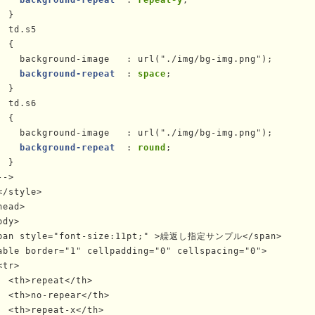
 }

td.s5
 {

    background-image   : url("./img/bg-img.png");

background-repeat
  : 
space
;

 }

td.s6
 {

    background-image   : url("./img/bg-img.png");

background-repeat
  : 
round
;

 }

->

</style>

head>

ody>

pan style="font-size:11pt;" >繰返し指定サンプル</span>

able border="1" cellpadding="0" cellspacing="0">

<tr>

  <th>repeat</th>

  <th>no-repear</th>

  <th>repeat-x</th>
