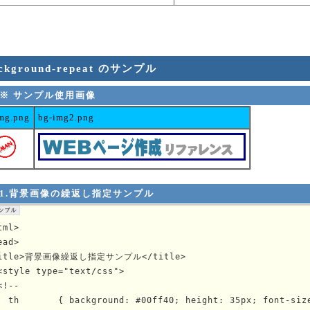
ckground-repeat のサンプル
※ サンプル使用画像
mg.png
bg-img2.png
1.背景画像の繰返し指定サンプル
tml>

ead>

itle>背景画像繰返し指定サンプル</title>

<style type="text/css">

<!--

  th       { background: #00ff40; height: 35px; font-size