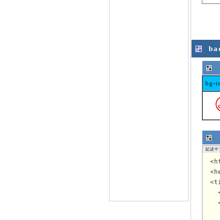
ba
bg-i
<h
<h
<t
  
  
  