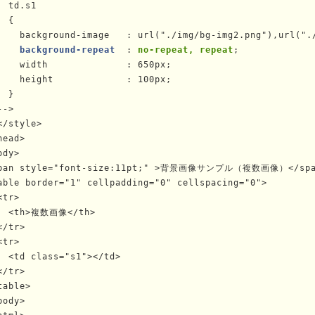
td.s1
 {

    background-image   : url("./img/bg-img2.png"),url("./
background-repeat
  : 
no-repeat, repeat
;

    width              : 650px;

    height             : 100px;

 }

->

</style>
head>

ody>

pan style="font-size:11pt;" >背景画像サンプル（複数画像）</span
able border="1" cellpadding="0" cellspacing="0">

<tr>

  <th>複数画像</th>

</tr>

<tr>

<td class="s1"></td>
</tr>

table>

body>
