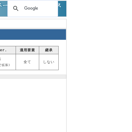
er.
適用要素
継承
1
全て
しない
0で拡張)