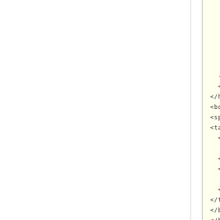
   
  
  
  
   
  -
</
<b
<s
<t
  
  
  
  
  
</
</