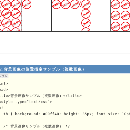
2.背景画像の位置指定サンプル（複数画像）
tml>

ead>

title>背景画像サンプル（複数画像）</title>

<style type="text/css">
<!--

  th { background: #00ff40; height: 35px; font-size: 10pt
 

   /* 背景画像サンプル（複数画像） */
