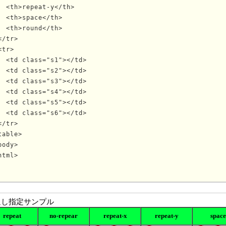
  <th>repeat-y</th>

  <th>space</th>

  <th>round</th>

</tr>

<tr>

  <td class="s1"></td>

  <td class="s2"></td>

  <td class="s3"></td>

  <td class="s4"></td>

  <td class="s5"></td>

  <td class="s6"></td>

</tr>

table>

body>

html>
			