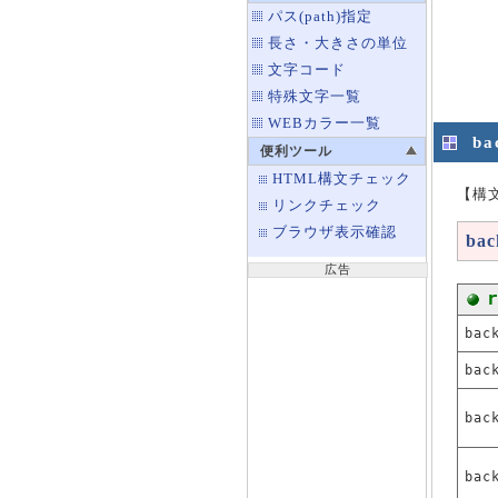
パス(path)指定
長さ・大きさの単位
文字コード
特殊文字一覧
WEBカラー一覧
ba
便利ツール
HTML構文チェック
【構
リンクチェック
ブラウザ表示確認
bac
広告
bac
bac
bac
bac