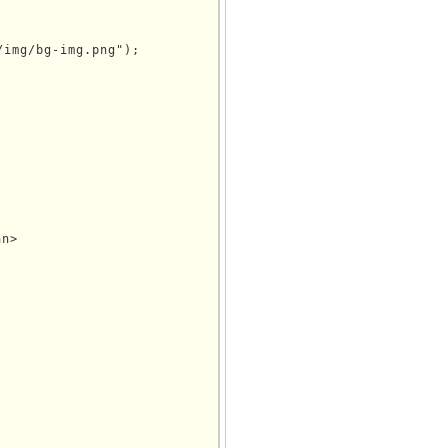
img/bg-img.png");

>
