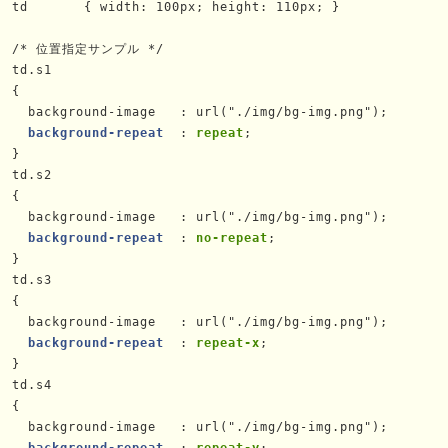
  td       { width: 100px; height: 110px; }

 

  /* 位置指定サンプル */

td.s1
 {

    background-image   : url("./img/bg-img.png");

background-repeat
  : 
repeat
;

 }

td.s2
 {

    background-image   : url("./img/bg-img.png");

background-repeat
  : 
no-repeat
;

 }

td.s3
 {

    background-image   : url("./img/bg-img.png");

background-repeat
  : 
repeat-x
;

 }

td.s4
 {

    background-image   : url("./img/bg-img.png");

background-repeat
  : 
repeat-y
;
