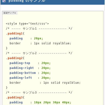
padding のサンプル
<style type="text/css">

/* ----- サンプル1 --------------- */

.
padding1
{

padding
    : 
20px;
  border     : 1px solid royalblue;

}

/* ----- サンプル2 --------------- */

.
padding2
{

padding-top
    : 
20px;
padding-right
  : 
20px;
padding-bottom
 : 
20px;
padding-left
   : 
20px;
  border          : 1px solid royalblue;

}

/* ----- サンプル3 --------------- */

.
padding3
{

padding
    : 
10px 20px 30px 40px;