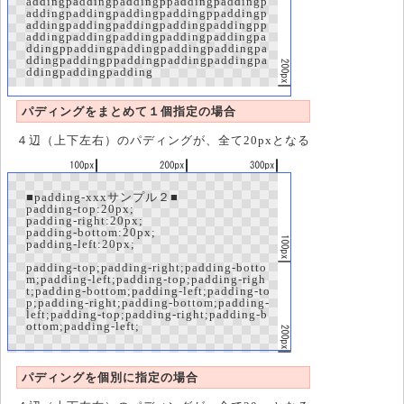
addingpaddingpaddingppaddingpaddingp
addingpaddingpaddingpaddingppaddingp
addingpaddingpaddingpaddingpaddingpp
addingpaddingpaddingpaddingpaddingpa
ddingppaddingpaddingpaddingpaddingpa
ddingpaddingppaddingpaddingpaddingpa
ddingpaddingpadding
パディングをまとめて１個指定の場合
４辺（上下左右）のパディングが、全て20pxとなる
■padding-xxxサンプル２■
padding-top:20px;
padding-right:20px;
padding-bottom:20px;
padding-left:20px;
padding-top;padding-right;padding-botto
m;padding-left;padding-top;padding-righ
t;padding-bottom;padding-left;padding-to
p;padding-right;padding-bottom;padding-
left;padding-top;padding-right;padding-b
ottom;padding-left;
パディングを個別に指定の場合