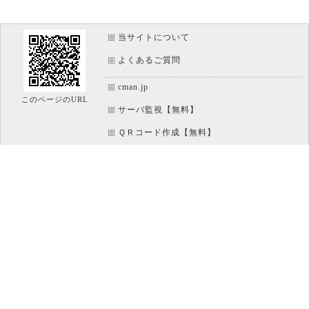
当サイトについて
よくあるご質問
cman.jp
このページのURL
サーバ監視【無料】
ＱＲコード作成【無料】
画像加工【無料】
htaccess作成【無料】
WEB便利ノート【無料】
IT比較実験【無料】
アイコン素材【無料】
文字/ボタンのイメージ画像作成【無料】
ホームページのパーツ作成【無料】