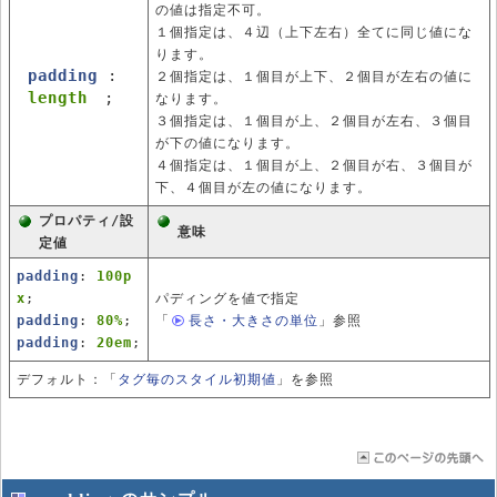
の値は指定不可。
１個指定は、４辺（上下左右）全てに同じ値にな
ります。
padding
:
２個指定は、１個目が上下、２個目が左右の値に
length
;
なります。
３個指定は、１個目が上、２個目が左右、３個目
が下の値になります。
４個指定は、１個目が上、２個目が右、３個目が
下、４個目が左の値になります。
プロパティ/設
意味
定値
padding
:
100p
x
;
パディングを値で指定
padding
:
80%
;
「
長さ・大きさの単位
」
参照
padding
:
20em
;
デフォルト：「
タグ毎のスタイル初期値
」を参照