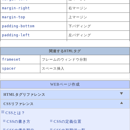
margin-right
右マージン
margin-top
上マージン
padding-bottom
下パディング
padding-left
左パディング
padding-right
右パディング
関連するHTMLタグ
padding-top
上パディング
frameset
フレームのウィンドウ分割
spacer
スペース挿入
WEBページ作成
HTMLタグリファレンス
CSSリファレンス
CSSとは？
CSSの書き方
CSSの定義位置