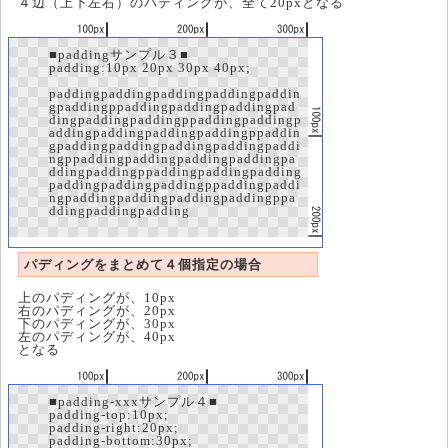
４辺（上下左右）のパディングが、全て20pxとなる
■paddingサンプル３■
padding:10px 20px 30px 40px;
paddingpaddingpaddingpaddingpaddin
gpaddingppaddingpaddingpaddingpad
dingpaddingpaddingppaddingpaddingp
addingpaddingpaddingpaddingppaddin
gpaddingpaddingpaddingpaddingpaddi
ngppaddingpaddingpaddingpaddingpa
ddingpaddingppaddingpaddingpadding
paddingpaddingpaddingppaddingpaddi
ngpaddingpaddingpaddingpaddingppa
ddingpaddingpadding
パディングをまとめて４個指定の場合
上のパディングが、10px
右のパディングが、20px
下のパディングが、30px
左のパディングが、40px
となる
■padding-xxxサンプル４■
padding-top:10px;
padding-right:20px;
padding-bottom:30px;