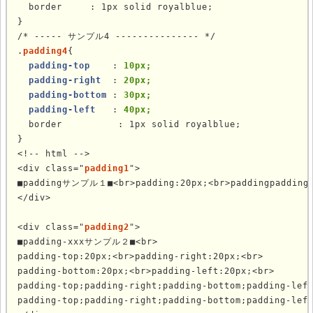
  border     : 1px solid royalblue;

}

/* ----- サンプル4 --------------- */

.
padding4
{

padding-top
    : 
10px;
padding-right
  : 
20px;
padding-bottom
 : 
30px;
padding-left
   : 
40px;
  border          : 1px solid royalblue;

}

<!-- html -->

<div class="
padding1
">

■paddingサンプル１■<br>padding:20px;<br>paddingpadding..
</div>

<div class="
padding2
">

■padding-xxxサンプル２■<br>

padding-top:20px;<br>padding-right:20px;<br>

padding-bottom:20px;<br>padding-left:20px;<br>

padding-top;padding-right;padding-bottom;padding-left
padding-top;padding-right;padding-bottom;padding-left