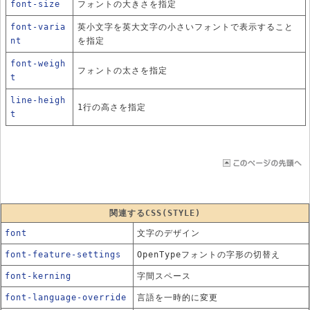
font-size
フォントの大きさを指定
font-varia
英小文字を英大文字の小さいフォントで表示すること
nt
を指定
font-weigh
フォントの太さを指定
t
line-heigh
1行の高さを指定
t
関連するCSS(STYLE)
font
文字のデザイン
font-feature-settings
OpenTypeフォントの字形の切替え
font-kerning
字間スペース
font-language-override
言語を一時的に変更