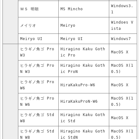
Windows3.
ＭＳ 明朝
MS Mincho
1
Windoes V
メイリオ
Meiryo
ista
Meiryo UI
Meiryo UI
Windows7
ヒラギノ角ゴ Pro
Hiragino Kaku Goth
MacOS X
W3
ic Pro
ヒラギノ角ゴ Pro
Hiragino Kaku Goth
MacOS X(1
N W3
ic ProN
0.5)
ヒラギノ角ゴ Pro
HiraKakuPro-W6
MacOS X
W6
ヒラギノ角ゴ Pro
MacOS X(1
HiraKakuProN-W6
N W6
0.5)
ヒラギノ角ゴ Std
Hiragino Kaku Goth
MacOS X
W8
ic Std
ヒラギノ角ゴ Std
Hiragino Kaku Goth
MacOS X(1
N W8
ic StdN
0.5)