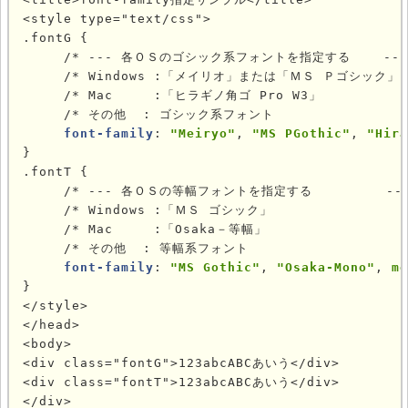
<style type="text/css">

.fontG {

     /* --- 各ＯＳのゴシック系フォントを指定する    --- 
     /* Windows :「メイリオ」または「ＭＳ Ｐゴシック」  
     /* Mac     :「ヒラギノ角ゴ Pro W3」            
     /* その他  : ゴシック系フォント                 
font-family
: 
"Meiryo"
, 
"MS PGothic"
, 
"Hira
}

.fontT {

     /* --- 各ＯＳの等幅フォントを指定する         --- 
     /* Windows :「ＭＳ ゴシック」                 
     /* Mac     :「Osaka－等幅」                  
     /* その他  : 等幅系フォント                    
font-family
: 
"MS Gothic"
, 
"Osaka-Mono"
, 
mo
}

</style>

</head>

<body>

<div class="fontG">123abcABCあいう</div>

<div class="fontT">123abcABCあいう</div>

</div>
