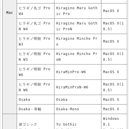
ヒラギノ丸ゴ Pro
Hiragino Maru Goth
MacOS X
Mac
W4
ic Pro
ヒラギノ丸ゴ Pro
Hiragino Maru Goth
MacOS X(1
N W4
ic ProN
0.5)
ヒラギノ明朝 Pro
Hiragino Mincho Pr
MacOS X
W3
o
ヒラギノ明朝 Pro
Hiragino Mincho Pr
MacOS X(1
N W3
oN
0.5)
ヒラギノ明朝 Pro
HiraMinPro-W6
MacOS X
W6
ヒラギノ明朝 Pro
MacOS X(1
HiraMinProN-W6
N W6
0.5)
Osaka
Osaka
MacOS X
Osaka－等幅
Osaka-Mono
MacOS X
Windows
游ゴシック
Yu Gothic
8.1