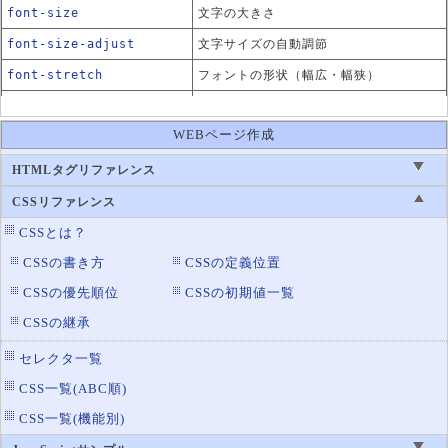
font-size
文字の大きさ
font-size-adjust
文字サイズの自動調節
font-stretch
フォントの形状（幅広・幅狭）
font-style
斜体のスタイル
WEBページ作成
太字や斜体を持たないフォントの表示方
font-synthesis
法
HTMLタグリファレンス
font-variant
フォントの変換ルール
CSSリファレンス
font-variant-alternate
代替文字の置き換え指定
CSSとは？
s
CSSの書き方
CSSの定義位置
font-variant-caps
英大文字での表示制御
CSSの優先順位
CSSの初期値一覧
font-variant-east-asia
漢字の表示指定
n
CSSの継承
font-variant-ligatures
合字の制御指定
セレクタ一覧
font-variant-numeric
数値の表示形式指定
CSS一覧(ABC順)
font-variant-position
上付き文字・下付き文字の指定
CSS一覧(機能別)
font-weight
文字の太さ