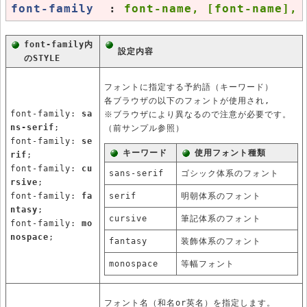
font-family 
 : 
font-name, [font-name], 
font-family内
設定内容
のSTYLE
フォントに指定する予約語（キーワード）
各ブラウザの以下のフォントが使用され,
font-family:
sa
※ブラウザにより異なるので注意が必要です。
ns-serif
;
（前サンプル参照）
font-family:
se
キーワード
使用フォント種類
rif
;
font-family:
cu
sans-serif
ゴシック体系のフォント
rsive
;
font-family:
fa
serif
明朝体系のフォント
ntasy
;
cursive
筆記体系のフォント
font-family:
mo
nospace
;
fantasy
装飾体系のフォント
monospace
等幅フォント
フォント名（和名or英名）を指定します。