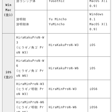
游ゴシック体
YuGothic
MacOS X(1
Win
0.9)
Mac
Windows
(注1)
游明朝
Yu Mincho
8.1
游明朝体
YuMincho
MacOS X(1
0.9)
HiraKakuProN-W
3
HiraKakuProN-W3
iOS
(ヒラギノ角ゴ Pr
oN W3)
HiraKakuProN-W
6
HiraKakuProN-W6
iOS
(ヒラギノ角ゴ Pr
iOS
oN W6)
(注2)
HiraMinProN-W3
(ヒラギノ明朝 Pr
HiraMinProN-W3
iOS6
oN W3)
HiraMinProN-W6
(ヒラギノ明朝 Pr
HiraMinProN-W6
iOS6