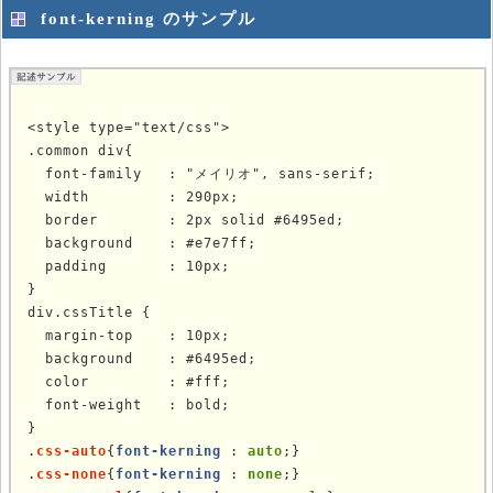
font-kerning のサンプル
<style type="text/css">

.common div{

  font-family   : "メイリオ", sans-serif;

  width         : 290px;

  border        : 2px solid #6495ed;

  background    : #e7e7ff;

  padding       : 10px;

}

div.cssTitle {

  margin-top    : 10px;

  background    : #6495ed;

  color         : #fff;

  font-weight   : bold;

}

.
css-auto
{
font-kerning
 : 
auto
;}

.
css-none
{
font-kerning
 : 
none
;}
