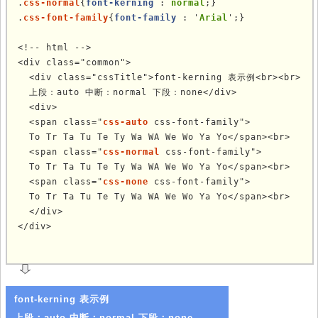
.
css-normal
{
font-kerning
 : 
normal
;}

.
css-font-family
{
font-family
 : '
Arial
';}

<!-- html -->

<div class="common">

  <div class="cssTitle">font-kerning 表示例<br><br>

  上段：auto 中断：normal 下段：none</div>

  <div>

  <span class="
css-auto
 css-font-family">

  To Tr Ta Tu Te Ty Wa WA We Wo Ya Yo</span><br>

  <span class="
css-normal
 css-font-family">

  To Tr Ta Tu Te Ty Wa WA We Wo Ya Yo</span><br>

  <span class="
css-none
 css-font-family">

  To Tr Ta Tu Te Ty Wa WA We Wo Ya Yo</span><br>

  </div>

</div>
	
font-kerning 表示例
上段：auto 中断：normal 下段：none