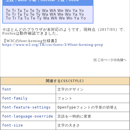
To Tr Ta Tu Te Ty Wa WA We Wo Ya Yo
To Tr Ta Tu Te Ty Wa WA We Wo Ya Yo
To Tr Ta Tu Te Ty Wa WA We Wo Ya Yo
※ほとんどのブラウザが未対応のようです。現時点（2017/03）で、
Firefoxは動作確認できました。
【W3Cのfont-kerning仕様書】
https://www.w3.org/TR/css-fonts-3/#font-kerning-prop
関連するCSS(STYLE)
font
文字のデザイン
font-family
フォント
font-feature-settings
OpenTypeフォントの字形の切替え
font-language-override
言語を一時的に変更
font-size
文字の大きさ