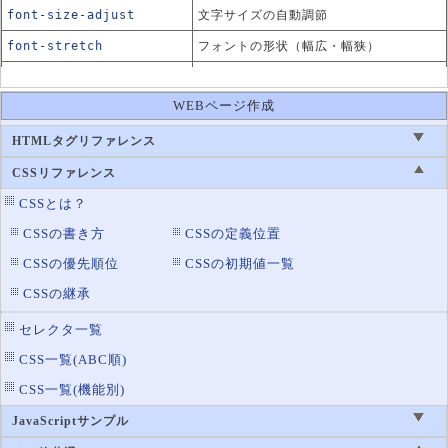
font-size-adjust
文字サイズの自動調節
font-stretch
フォントの形状（幅広・幅狭）
font-style
斜体のスタイル
WEBページ作成
太字や斜体を持たないフォントの表示方
font-synthesis
法
HTMLタグリファレンス
font-variant
フォントの変換ルール
CSSリファレンス
font-variant-alternate
代替文字の置き換え指定
CSSとは？
s
CSSの書き方
CSSの定義位置
font-variant-caps
英大文字での表示制御
CSSの優先順位
CSSの初期値一覧
font-variant-east-asia
漢字の表示指定
n
CSSの継承
font-variant-ligatures
合字の制御指定
セレクタ一覧
font-variant-numeric
数値の表示形式指定
CSS一覧(ABC順)
font-variant-position
上付き文字・下付き文字の指定
CSS一覧(機能別)
font-weight
文字の太さ
JavaScriptサンプル