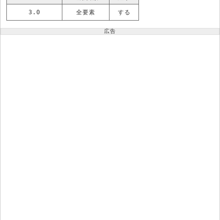
3.0
全要素
する
広告