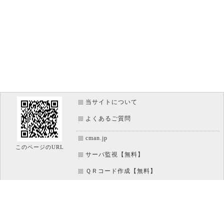
当サイトについて
よくあるご質問
cman.jp
このページのURL
サーバ監視【無料】
ＱＲコード作成【無料】
画像加工【無料】
htaccess作成【無料】
WEB便利ノート【無料】