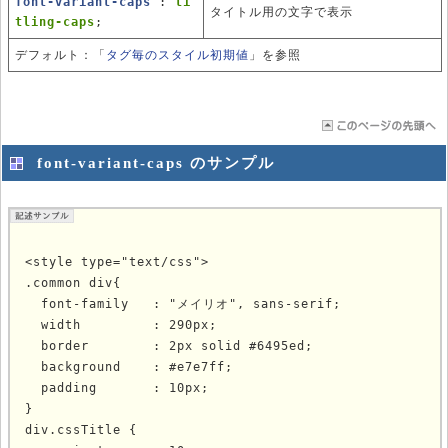
font-variant-caps
:
ti
タイトル用の文字で表示
tling-caps
;
デフォルト：「
タグ毎のスタイル初期値
」を参照
font-variant-caps のサンプル
<style type="text/css">

.common div{

  font-family   : "メイリオ", sans-serif;

  width         : 290px;

  border        : 2px solid #6495ed;

  background    : #e7e7ff;

  padding       : 10px;

}

div.cssTitle {
