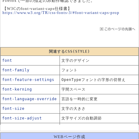
Firefoxで一部の指定のみ動作確認できました。
【W3Cのfont-variant-caps仕様書】
https://www.w3.org/TR/css-fonts-3/#font-variant-caps-prop
関連するCSS(STYLE)
font
文字のデザイン
font-family
フォント
font-feature-settings
OpenTypeフォントの字形の切替え
font-kerning
字間スペース
font-language-override
言語を一時的に変更
font-size
文字の大きさ
font-size-adjust
文字サイズの自動調節
font-stretch
フォントの形状（幅広・幅狭）
WEBページ作成
font-style
斜体のスタイル