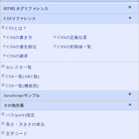
太字や斜体を持たないフォントの表示方
HTMLタグリファレンス
font-synthesis
法
CSSリファレンス
font-variant
フォントの変換ルール
CSSとは？
font-variant-alternate
代替文字の置き換え指定
CSSの書き方
CSSの定義位置
s
CSSの優先順位
CSSの初期値一覧
font-variant-east-asia
漢字の表示指定
n
CSSの継承
font-variant-ligatures
合字の制御指定
セレクタ一覧
font-variant-numeric
数値の表示形式指定
CSS一覧(ABC順)
font-variant-position
上付き文字・下付き文字の指定
CSS一覧(機能別)
font-weight
文字の太さ
JavaScriptサンプル
その他共通
パス(path)指定
長さ・大きさの単位
文字コード