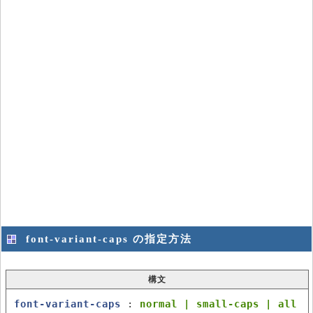
font-variant-caps の指定方法
構文
font-variant-caps
:
normal | small-caps | all