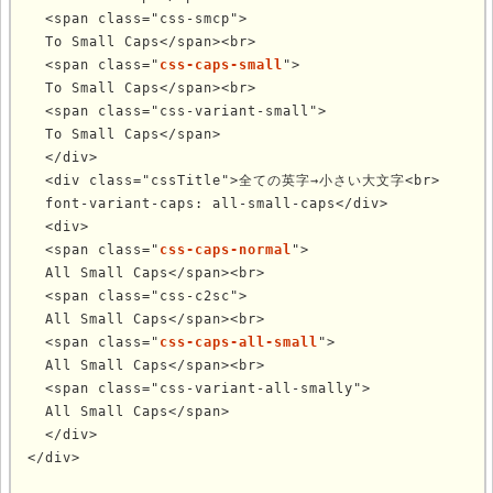
  <span class="css-smcp">

  To Small Caps</span><br>

  <span class="
css-caps-small
">

  To Small Caps</span><br>

  <span class="css-variant-small">

  To Small Caps</span>

  </div>

  <div class="cssTitle">全ての英字→小さい大文字<br>

  font-variant-caps: all-small-caps</div>

  <div>

  <span class="
css-caps-normal
">

  All Small Caps</span><br>

  <span class="css-c2sc">

  All Small Caps</span><br>

  <span class="
css-caps-all-small
">

  All Small Caps</span><br>

  <span class="css-variant-all-smally">

  All Small Caps</span>

  </div>

</div>