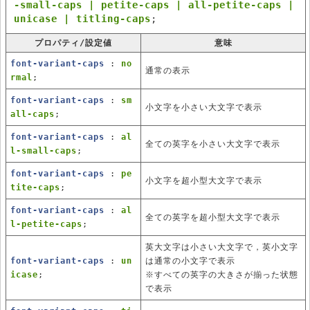
-small-caps | petite-caps | all-petite-caps |
unicase | titling-caps
;
プロパティ/設定値
意味
font-variant-caps
:
no
通常の表示
rmal
;
font-variant-caps
:
sm
小文字を小さい大文字で表示
all-caps
;
font-variant-caps
:
al
全ての英字を小さい大文字で表示
l-small-caps
;
font-variant-caps
:
pe
小文字を超小型大文字で表示
tite-caps
;
font-variant-caps
:
al
全ての英字を超小型大文字で表示
l-petite-caps
;
英大文字は小さい大文字で，英小文字
font-variant-caps
:
un
は通常の小文字で表示
icase
;
※すべての英字の大きさが揃った状態
で表示