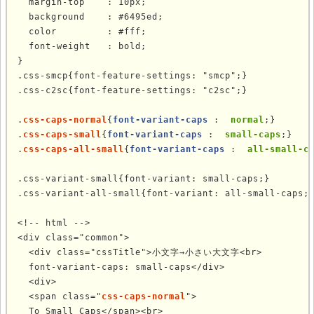
  margin-top    : 10px;

  background    : #6495ed;

  color         : #fff;

  font-weight   : bold;

}

.css-smcp{font-feature-settings: "smcp";}

.css-c2sc{font-feature-settings: "c2sc";}

.
css-caps-normal
{
font-variant-caps
 : 
 normal
;}

.
css-caps-small
{
font-variant-caps
 : 
 small-caps
;}

.
css-caps-all-small
{
font-variant-caps
 : 
 all-small-c
.css-variant-small{font-variant: small-caps;}

.css-variant-all-small{font-variant: all-small-caps;}
<!-- html -->

<div class="common">

  <div class="cssTitle">小文字→小さい大文字<br>

  font-variant-caps: small-caps</div>

  <div>

  <span class="
css-caps-normal
">

  To Small Caps</span><br>
